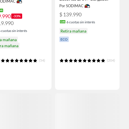
 SODIMAC
Por SODIMAC
$ 139.990
9.990
-33%
19.990
6
cuotas sin interés
6
cuotas sin interés
Retira mañana
ga mañana
ECO
ira mañana
(54)
(204)