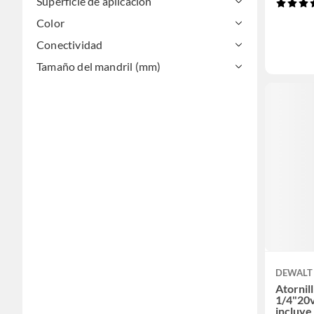
Superficie de aplicación
Color
Conectividad
Tamaño del mandril (mm)
DEWALT
Atornil
1/4"20
incluye