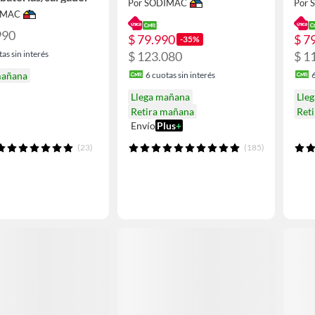
Por SODIMAC
Por
IMAC
990
$ 79.990
$ 7
-35%
as sin interés
$ 123.080
$ 1
mañana
6
cuotas sin interés
Llega mañana
Lle
Retira mañana
Ret
Envío
Plus
+
(23)
(185)