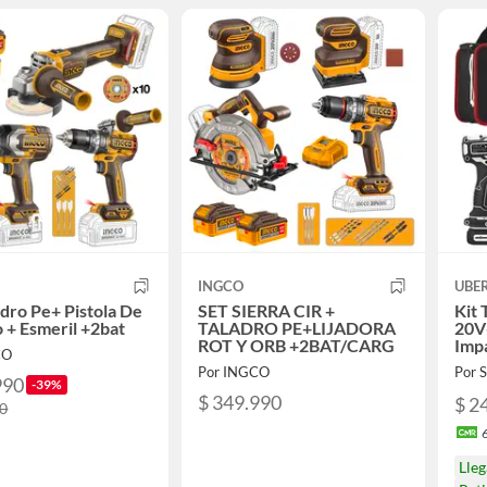
INGCO
UBE
adro Pe+ Pistola De
SET SIERRA CIR +
Kit 
 + Esmeril +2bat
TALADRO PE+LIJADORA
20V
ROT Y ORB +2BAT/CARG
Imp
CO
2AH
Por INGCO
Por
990
-39%
$ 349.990
$ 2
90
Lle