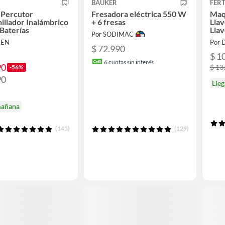
BAUKER
FER
 Percutor
Fresadora eléctrica 550 W
Maq
illador Inalámbrico
+ 6 fresas
Lla
 Baterías
Llav
Por SODIMAC
NEN
Por 
$ 72.990
$ 1
6
cuotas sin interés
90
$ 13
-56%
90
Lleg
mañana
(145)
(129)