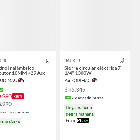
KER
BAUKER
dro Inalámbrico
Sierra circular eléctrica 7
cutor 10MM +29 Acc
1/4" 1300W
 SODIMAC
Por SODIMAC
$ 45.345
9.990
-18%
6
cuotas sin interés
8.990
Llega mañana
6
cuotas sin interés
Retira mañana
Envío
Plus
+
ira mañana