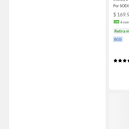
Por SOD
$ 169.
6
cuot
Retira 
ECO