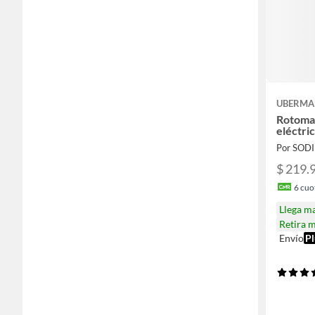
UBERM
Rotomar
eléctri
Por SOD
$ 219.
6
cuot
Llega m
Retira 
Envío
Pl