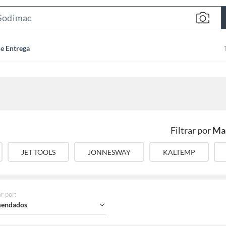
Search
Bar
de Entrega
Filtrar por
Ma
JET TOOLS
JONNESWAY
KALTEMP
r por
:
endados