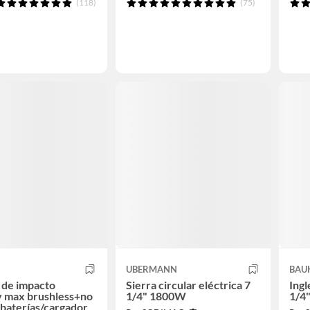
(118)
(75)
UBERMANN
BAU
l de impacto
Sierra circular eléctrica 7
Ingl
v max brushless+no
1/4" 1800W
1/4
 baterías/cargador