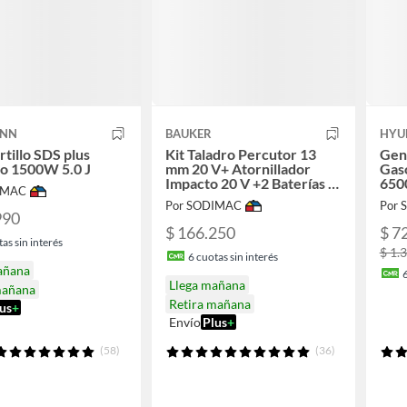
ANN
BAUKER
HYU
tillo SDS plus
Kit Taladro Percutor 13
Gene
co 1500W 5.0 J
mm 20 V+ Atornillador
Gaso
Impacto 20 V +2 Baterías 2
650
IMAC
AH + Cargador
Por SODIMAC
Por
990
$ 166.250
$ 7
as sin interés
$ 1.
6
cuotas sin interés
añana
Llega mañana
mañana
Retira mañana
us
+
Envío
Plus
+
(58)
(36)