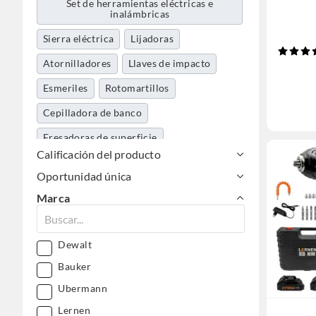
Set de herramientas eléctricas e
inalámbricas
Sierra eléctrica
Lijadoras
Atornilladores
Llaves de impacto
Esmeriles
Rotomartillos
Cepilladora de banco
Fresadoras de superficie
Calificación del producto
Dremel y herramientas multipropósito
Oportunidad única
Cepillos
Demoledor
Marca
Pistolas de calor
Fresadoras
Clavadoras
Cautín
Engrasadoras
Dewalt
Termofusoras
Geniómetros
Cizalla
Bauker
Torno
Ubermann
Lernen