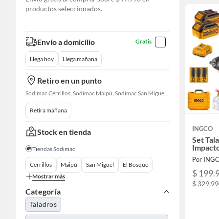
productos seleccionados.
Envío a domicilio
Gratis
Llega hoy
Llega mañana
Retiro en un punto
Sodimac Cerrillos, Sodimac Maipú, Sodimac San Miguel, Sodimac El Bosque, Sodimac San Bernardo, Constructor Cantagallo, Sodimac Talagante, Sodimac San Fernando
Retira mañana
INGCO
Stock en tienda
Set Tal
Impacto
Tiendas Sodimac
Por ING
Cerrillos
Maipú
San Miguel
El Bosque
$ 199.
Mostrar más
$ 329.9
Categoría
Taladros