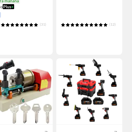
ira mañana
ío
Plus
+
(31)
(12)