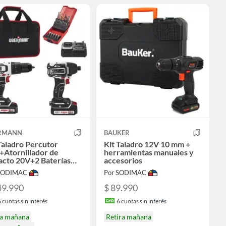
RMANN
BAUKER
Taladro Percutor
Kit Taladro 12V 10 mm +
+Atornillador de
herramientas manuales y
acto 20V+2 Baterías
accesorios
+Cargador+25 Acc
 SODIMAC
Por SODIMAC
49.990
$ 89.990
6
cuotas sin interés
6
cuotas sin interés
ga mañana
Retira mañana