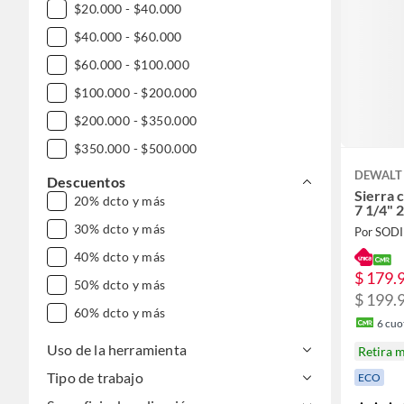
$20.000 - $40.000
$40.000 - $60.000
$60.000 - $100.000
$100.000 - $200.000
$200.000 - $350.000
$350.000 - $500.000
DEWALT
$500.000 - $1.000.000
Descuentos
Sierra 
20% dcto y más
DESDE $1.000.000
7 1/4" 
30% dcto y más
Por SOD
40% dcto y más
$ 179.
50% dcto y más
$ 199.
60% dcto y más
6
cuot
Uso de la herramienta
Retira 
Tipo de trabajo
ECO