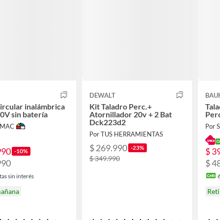
DEWALT
BAU
circular inalámbrica
Kit Taladro Perc.+
Tala
20V sin batería
Atornillador 20v + 2 Bat
Per
Dck223d2
IMAC
Por
Por TUS HERRAMIENTAS
$ 269.990
-23%
990
$ 3
-10%
$ 349.990
990
$ 4
as sin interés
mañana
Ret