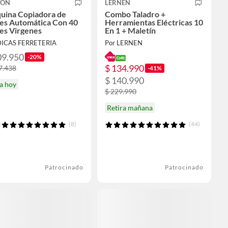
TON
LERNEN
uina Copiadora de
Combo Taladro +
ves Automática Con 40
Herramientas Eléctricas 10
es Virgenes
En 1 + Maletín
DICAS FERRETERIA
Por LERNEN
09.950
-20%
$ 134.990
7.438
-41%
$ 140.990
a hoy
$ 229.990
Retira mañana
(8)
(44)
Patrocinado
Patrocinado