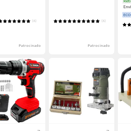
Ret
Env
ECO
(6)
(6)
Patrocinado
Patrocinado