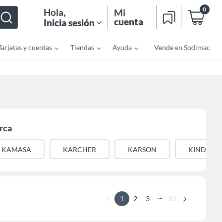
0
Hola
,
Mi
cuenta
Inicia sesión
Tarjetas y cuentas
Tiendas
Ayuda
Vende en Sodimac
rca
KAMASA
KARCHER
KARSON
KINDA NI
...
1
2
3
80