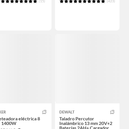
(15)
(423)
KER
DEWALT
eteadora eléctrica 8
Taladro Percutor
" 1400W
Inalámbrico 13 mm 20V+2
Baterías 2AH+ Cargador