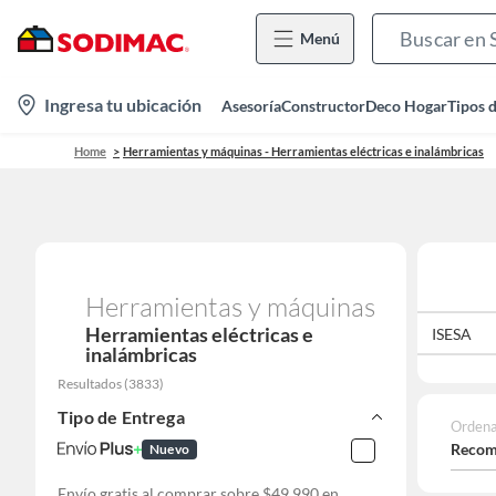
Menú
location-
Ingresa tu ubicación
Asesoría
Constructor
Deco Hogar
Tipos 
icon
Home
Herramientas y máquinas - Herramientas eléctricas e inalámbricas
Herramientas y máquinas
Herramientas eléctricas e
O
INTELSEG
IRM
IRWIN
ISESA
inalámbricas
Resultados
(
3833
)
Tipo de Entrega
Ordena
Recom
Nuevo
Envío gratis al comprar sobre $49.990 en