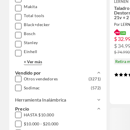
LERNEN
Makita
Taladro
Destorn
Total tools
21v + 2
Por LER
Black+decker
Bosch
$ 32.9
Stanley
$ 34.9
Einhell
$ 74.990
Retira 
+ Ver más
Vendido por
Otros vendedores
(3271)
Sodimac
(572)
Herramienta Inalámbrica
Precio
HASTA $10.000
$10.000 - $20.000