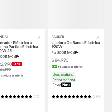
NDAI
BAUKER
rador Eléctrico a
Lijadora De Banda Eléctrica
lina Partida Eléctrica
920W
0 W 25 l
Por SODIMAC
 SODIMAC
$ 84.990
22.990
-47%
6
cuotas sin interés
361.990
Llega mañana
6
cuotas sin interés
Retira mañana
Envío
Plus
+
(25)
(180)