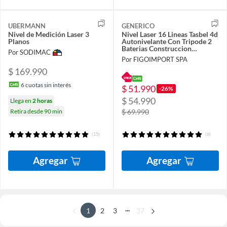
UBERMANN
GENERICO
Nivel de Medición Laser 3
Nivel Laser 16 Lineas Tasbel 4d
Planos
Autonivelante Con Tripode 2
Baterias Construccion
Por SODIMAC
Figoimport
Por FIGOIMPORT SPA
$ 169.990
6
cuotas sin interés
$ 51.990
-26%
$ 54.990
Llega en
2 horas
Retira desde 90 min
$ 69.990
(15)
(6)
Agregar
Agregar
...
1
2
3
37