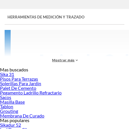
HERRAMIENTAS DE MEDICIÓN Y TRAZADO
Mostrar más
Mas buscados
Sika 31
Pisos Para Terrazas
Solerillas Para Jardin
Palet De Cemento
Pegamento Ladrillo Refractario
Sacos
Masilla Base
Tablon
Grouting
Membrana De Curado
Mas populares
Las herramientas de
medición y trazado
son fundamentales en cualquier trabajo
Sikadur 52
de construcción, carpintería, instalaciones eléctricas o remodelaciones. Ya sea