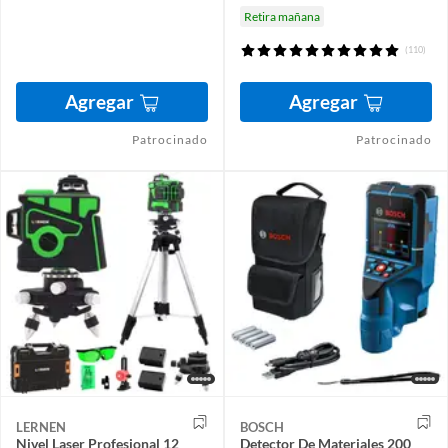
Retira mañana
(110)
Agregar
Agregar
Patrocinado
Patrocinado
LERNEN
BOSCH
Nivel Laser Profesional 12
Detector De Materiales 200