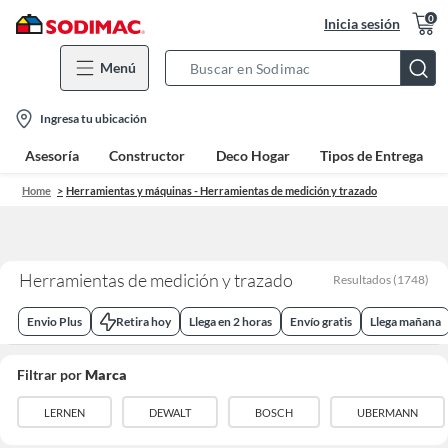
0
Inicia sesión
Menú
Search
Bar
location-
Ingresa tu ubicación
icon
Asesoría
Constructor
Deco Hogar
Tipos de Entrega
Home
Herramientas y máquinas - Herramientas de medición y trazado
Herramientas de medición y trazado
Resultados
(
1748
)
Envio Plus
Retira hoy
Llega en 2 horas
Envío gratis
Llega mañana
Filtrar por
Marca
LERNEN
DEWALT
BOSCH
UBERMANN