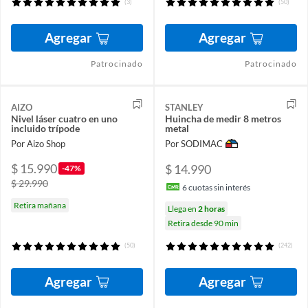
(3)
(50)
Agregar
Agregar
Patrocinado
Patrocinado
AIZO
STANLEY
Nivel láser cuatro en uno
Huincha de medir 8 metros
incluido trípode
metal
Por Aizo Shop
Por SODIMAC
$ 15.990
$ 14.990
-47%
$ 29.990
6
cuotas sin interés
Retira mañana
Llega en
2 horas
Retira desde 90 min
(50)
(242)
Agregar
Agregar