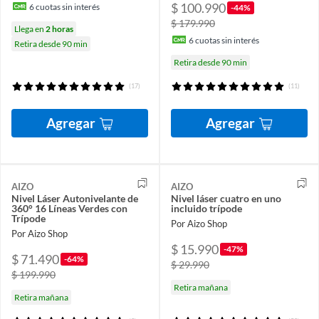
$ 100.990
6
cuotas sin interés
-44%
$ 179.990
Llega en
2 horas
6
cuotas sin interés
Retira desde 90 min
Retira desde 90 min
(17)
(11)
Agregar
Agregar
AIZO
AIZO
Nivel Láser Autonivelante de
Nivel láser cuatro en uno
360° 16 Líneas Verdes con
incluido trípode
Trípode
Por Aizo Shop
Por Aizo Shop
$ 15.990
-47%
$ 71.490
-64%
$ 29.990
$ 199.990
Retira mañana
Retira mañana