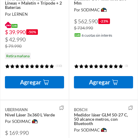
Líneas + Maletín + Trípode + 2
Mm
Baterías
Por SODIMAC
Por LERNEN
$ 562.590
-23%
$ 734.990
$ 39.990
-50%
6
cuotas sin interés
$ 42.990
$ 79.990
Retira mañana
(110)
(3)
Agregar
Agregar
UBERMANN
BOSCH
Nivel Láser 3x360 L Verde
Medidor láser GLM 50-27 C,
50 alcance metros, con
Por SODIMAC
Bluetooth
Por SODIMAC
$ 169.990