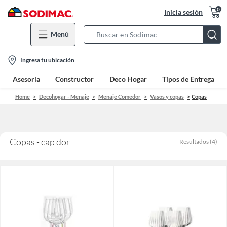
0
Inicia sesión
Menú
Search
Bar
location-
Ingresa tu ubicación
icon
Asesoría
Constructor
Deco Hogar
Tipos de Entrega
Home
Decohogar - Menaje
Menaje Comedor
Vasos y copas
Copas
Copas - cap dor
Resultados
(
4
)