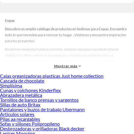
Copas
Descubre un amplio catálogo de productos en Sodimac para Copas. Encuentra
todo lo que necesitas para renovar tu hogar. ¡Visítanos y encuentra inspiración
para tus proyectos!
Desde herramientas hasta accesorios, estamos aquí para ayudarte a hacer
realidad tus ideas y renovar tus espacios, creando un ambiente único y
personalizado. Explora nuestra selección de herramientas, materiales y
Mostrar más
accesorios de calidad que te ayudarán a crear un espacio más tú.
Cajas organizadoras plasticas Just home collection
Desde remodelaciones hasta proyectos de decoración, estamos aquí para hacer
Cascada de chocolate
tus ideas realidad. ¡Visítanos y encuentra todo lo que tenemos para ofrecerte en
Simplísima
Copas!
Cunas y colchones Kinderflex
Abrazadera metálica
Explora la variedad de productos de Copas en Sodimac
Tornillos de banco prensas y sargentos
Sillas de auto Britax
Herramientas, materiales y accesorios de calidad para tus proyectos y
Pantalones y buzos de trabajo Ubermann
renovación de espacios. ¡Visítanos y descubre todo lo que tenemos para
Articulos solares
ofrecerte!
Pilas aa recargables
Sofas y sillones Polipropileno
Encuentra una amplia variedad de productos de Copas en Sodimac. Encuentra
Desbrozadoras y orilladoras Black decker
todo lo necesario para tus proyectos de renovación y decoración. ¡Visítanos y
Lapices Mooving