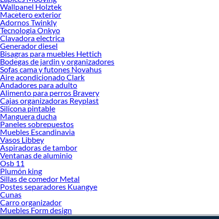
haz tus ideas realidad!
Wallpanel Holztek
Macetero exterior
Adornos Twinkly
Tecnologia Onkyo
Clavadora electrica
Generador diesel
Bisagras para muebles Hettich
Bodegas de jardin y organizadores
Sofas cama y futones Novahus
Aire acondicionado Clark
Andadores para adulto
Alimento para perros Bravery
Cajas organizadoras Reyplast
Silicona pintable
Manguera ducha
Paneles sobrepuestos
Muebles Escandinavia
Vasos Libbey
Aspiradoras de tambor
Ventanas de aluminio
Osb 11
Plumón king
Sillas de comedor Metal
Postes separadores Kuangye
Cunas
Carro organizador
Muebles Form design