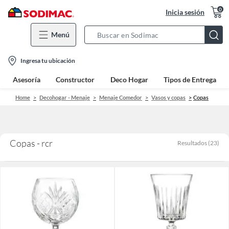
0
Inicia sesión
Menú
Search
Bar
location-
Ingresa tu ubicación
icon
Asesoría
Constructor
Deco Hogar
Tipos de Entrega
Home
Decohogar - Menaje
Menaje Comedor
Vasos y copas
Copas
Copas - rcr
Resultados
(
23
)