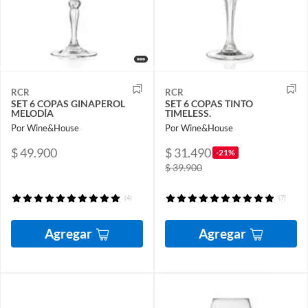
RCR
RCR
SET 6 COPAS GINAPEROL
SET 6 COPAS TINTO
MELODÍA
TIMELESS.
Por Wine&House
Por Wine&House
$ 49.900
$ 31.490
-21%
$ 39.900
(4)
(7)
Agregar
Agregar