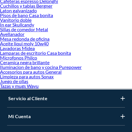
Cafeteras espresso Delonghi
Cuchillos y tablas Bergner
Laton galvanizado
Pisos de bano Casa bonita
Vanitorio doble
In ear Skullcandy
Sillas de comedor Metal
Avellanador
Mesa redonda de oficina
Aceite liqui moly 10w40
Lavadoras Midea
Lamparas de escritorio Casa bonita
Microfonos Philco
Ceramica negra brillante
Iluminacion de bano y cocina Purepower
Accesorios para autos General
Limpieza para autos Sonax
Juego de ollas
Tazas y mugs Wayu
Servicio al Cliente
Mi Cuenta