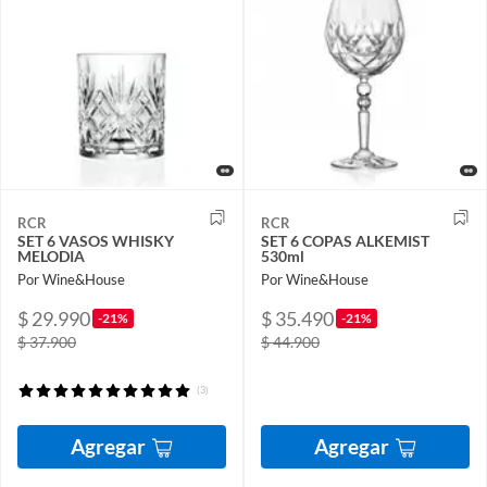
RCR
RCR
SET 6 VASOS WHISKY
SET 6 COPAS ALKEMIST
MELODIA
530ml
Por Wine&House
Por Wine&House
$ 29.990
$ 35.490
-21%
-21%
$ 37.900
$ 44.900
(3)
Agregar
Agregar