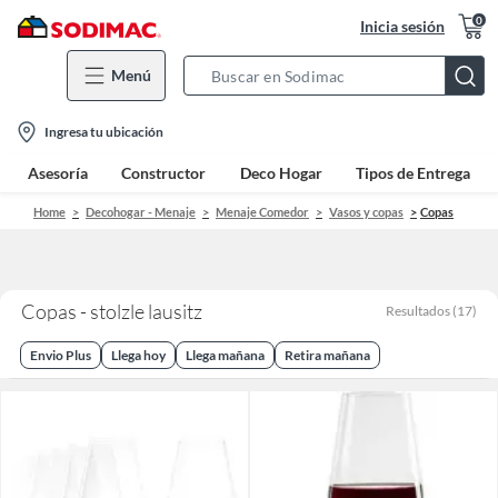
0
Inicia sesión
Menú
Search
Bar
location-
Ingresa tu ubicación
icon
Asesoría
Constructor
Deco Hogar
Tipos de Entrega
Home
Decohogar - Menaje
Menaje Comedor
Vasos y copas
Copas
Copas - stolzle lausitz
Resultados
(
17
)
Envio Plus
Llega hoy
Llega mañana
Retira mañana