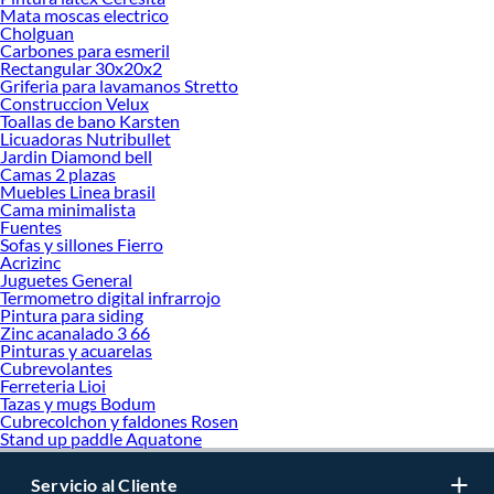
Mata moscas electrico
Cholguan
Carbones para esmeril
Rectangular 30x20x2
Griferia para lavamanos Stretto
Construccion Velux
Toallas de bano Karsten
Licuadoras Nutribullet
Jardin Diamond bell
Camas 2 plazas
Muebles Linea brasil
Cama minimalista
Fuentes
Sofas y sillones Fierro
Acrizinc
Juguetes General
Termometro digital infrarrojo
Pintura para siding
Zinc acanalado 3 66
Pinturas y acuarelas
Cubrevolantes
Ferreteria Lioi
Tazas y mugs Bodum
Cubrecolchon y faldones Rosen
Stand up paddle Aquatone
Servicio al Cliente