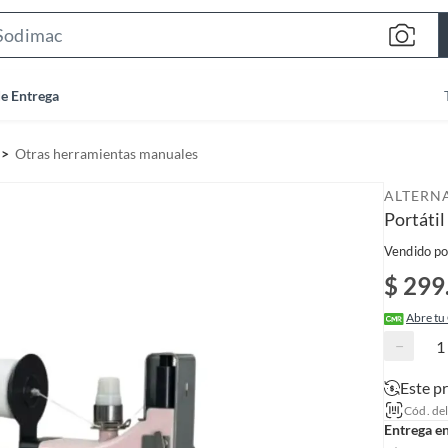
S
e
a
de Entrega
r
c
Otras herramientas manuales
h
B
ALTERN
a
Portátil
r
Vendido po
$ 299
Abre tu
−
Este p
Cód. de
Entrega e