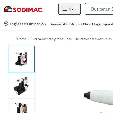
Menú
l
Ingresa tu ubicación
Asesoría
Constructor
Deco Hogar
Tipos 
o
c
Home
Herramientas y máquinas - Herramientas manuales
a
t
i
o
n
-
i
c
o
n