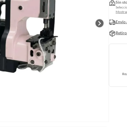
Sin st
Selecci
Mostrar
Envío 
Retiro
Rea