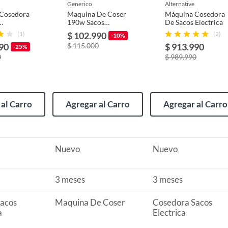
generico
alternative
Cosedora
Maquina De Coser
Máquina Cosedora
ios
190w Sacos
De Sacos Electrica
ica
Portatil Amarillo
(1)
$ 102.990
(2)
-10%
90
$ 115.000
$ 913.990
-25%
m
0
$ 989.990
s
al Carro
Agregar al Carro
Agregar al Carro
m
m
Nuevo
Nuevo
3 meses
3 meses
acos
Maquina De Coser
Cosedora Sacos
a
Electrica