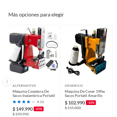
Más opciones para elegir
ALTERNATIVE
GENERICO
Máquina Cosedora De
Maquina De Coser 190w
Sacos Inalambrica Portatil
Sacos Portatil Amarillo
4
(1)
$ 102.990
-10%
$ 115.000
$ 149.990
-25%
$ 199.990