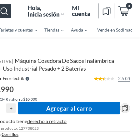
0
Hola
,
Mi
cuenta
Inicia sesión
Tarjetas y cuentas
Tiendas
Ayuda
Vende en Sodimac
o
f
n
I
Máquina Cosedora De Sacos Inalámbrica
|
r
ATIVE
e
 - Uso Industrial Pesado + 2 Baterías
l
l
e
2.5 (2)
r
Ferrelectrik
S
.990
 CMR y ahorra $10.000
Agregar al carro
+
roducto tiene
derecho a retracto
l producto: 127708023
n
Cerrillos