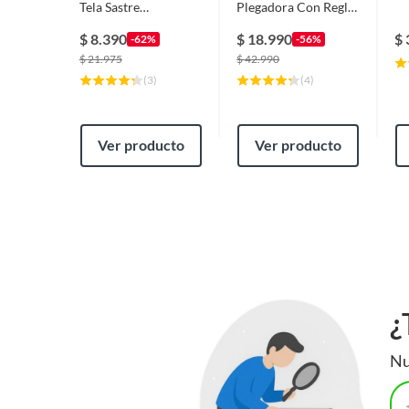
Tela Sastre
Plegadora Con Regla
Profesional
Y Hueso
$
8.390
$
18.990
$
-62%
-56%
$
21.975
$
42.990
(
3
)
(
4
)
Ver producto
Ver producto
¿
Nu