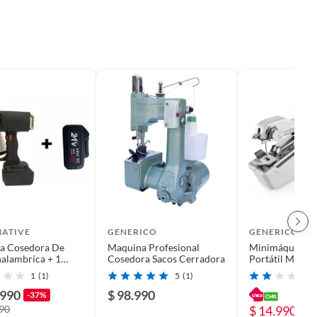
NATIVE
GENERICO
GENERICO
a Cosedora De
Maquina Profesional
Minimáquina 
nalambrica + 1
Cosedora Sacos Cerradora
Portátil Maqui
 Adicional
a Pilas
1
(1)
5
(1)
.990
$ 98.990
-37%
990
$ 14.990
-5