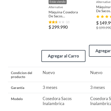
Estás viendo
alternative
Máquina 
alternative
Incluye
accesor
De Sacos
Máquina Cosedora
Inalambr
De Sacos
Portatil
Inalámbrica
(2)
$ 149.9
Portátil - Uso
Largo
293 m
$ 299.990
$ 199.99
Industrial Pesado +
2 Baterías
Garantía
3 mese
Agregar 
Agregar al Carro
Alto
285 m
Ancho
210 m
Nuevo
Nuevo
Condicion del
producto
3 meses
3 meses
Garantía
Cosedora Sacos
Cosedora S
Modelo
Inalambrica
Inalambric