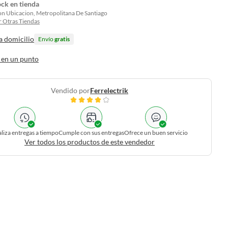
ock en tienda
on Ubicacion, Metropolitana De Santiago
 Otras Tiendas
a domicilio
Envío
gratis
 en un punto
Vendido por
Ferrelectrik
liza entregas a tiempo
Cumple con sus entregas
Ofrece un buen servicio
Ver todos los productos de este vendedor