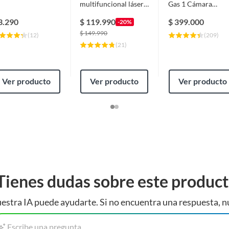
multifuncional láser
Gas 1 Cámara
monocromática
124X85X77 Cm Pa
DCP1617NW con
Panadería Y
3.290
$
119.990
$
399.000
-20%
Wifi
Pastelería
$
149.990
(
12
)
(
209
)
(
21
)
Ver producto
Ver producto
Ver producto
Tienes dudas sobre este produc
estra IA puede ayudarte. Si no encuentra una respuesta, n
Escribe una pregunta