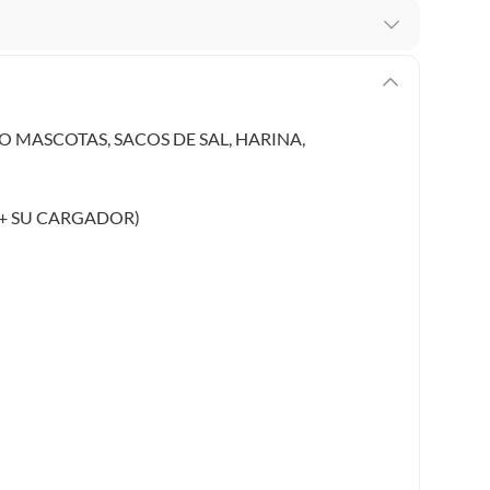
 te arrepientes de la compra.
os intactos y sin uso, tal como te lo entregamos. Ten
hay ciertas categorías que no tienen este derecho:
 MASCOTAS, SACOS DE SAL, HARINA,
edan deteriorarse o caducar con rapidez.
 + SU CARGADOR)
ucto
. Debe estar en perfecto estado, con todas sus
arga electrónica, por ejemplo, cupones de experiencia o
usados, reparados, abiertos, de segunda selección,
s en esa condición a un precio reducido.
itaminas, entre otros análogos.