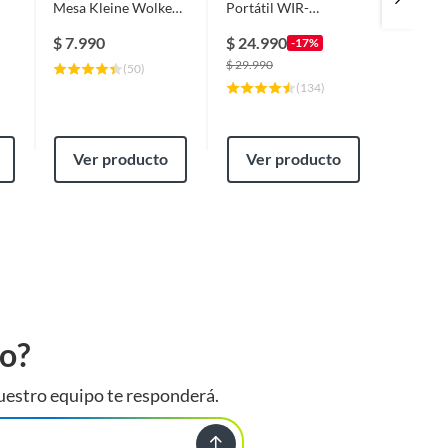
Mesa Kleine Wolke
Portátil WIR-
básica 
ra
con Colgador 76x30
EASYSTEAM
cm
cm
$
7.990
$
24.990
$
11.9
-17%
$
29.990
(
50
)
(
134
)
Ver producto
Ver producto
Ver
to?
uestro equipo te responderá.