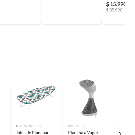
$ 15.990
$ 35.990
KLEINE WOLKE
WURDEN
KLEINE
Tabla de Planchar
Plancha a Vapor
Tabla d