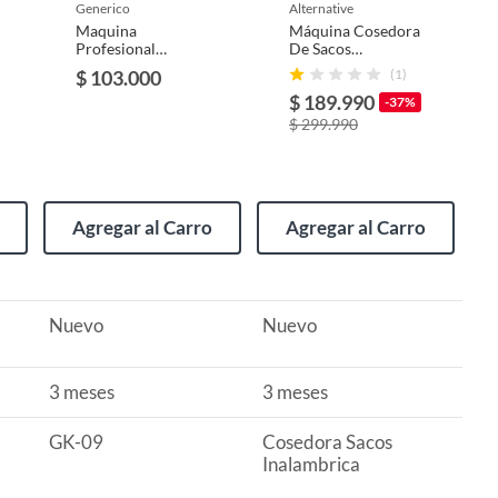
generico
alternative
Maquina
Máquina Cosedora
Profesional
De Sacos
Cosedora Sacos
Inalambrica + 1
$ 103.000
(1)
Cerradora 130w
Bateria Adicional
$ 189.990
220v Color Verde
-37%
oliva
$ 299.990
Agregar al Carro
Agregar al Carro
Nuevo
Nuevo
3 meses
3 meses
GK-09
Cosedora Sacos
Inalambrica