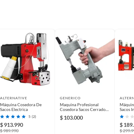
ALTERNATIVE
GENERICO
ALTER
Máquina Cosedora De
Maquina Profesional
Máquin
Sacos Electrica
Cosedora Sacos Cerradora
Sacos I
130w 220v Color Verde
Bateria
5
(2)
$ 103.000
oliva
$ 913.990
$ 189
$ 989.990
$ 299.