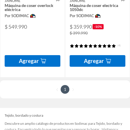
JANOME
JANOME
Máquina de coser overlock
Máquina de coser electrica
eléctrica
1050dc
Por SODIMAC
Por SODIMAC
$ 549.990
$ 359.990
-10%
$ 399.990
(4)
Agregar
Agregar
1
Tejido, bordado y costura
Descubre un amplio catálogo de productos en Sodimac para Tejido, bordado y
costura. Encuentra todo lo que necesitas para renovar tu hogar. ¡Visítanos y