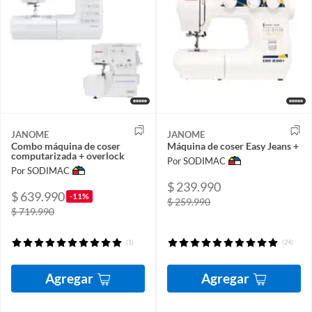
JANOME
JANOME
Combo máquina de coser
Máquina de coser Easy Jeans +
computarizada + overlock
Por SODIMAC
Por SODIMAC
$ 239.990
$ 639.990
-11%
$ 259.990
$ 719.990
(1)
(24)
Agregar
Agregar