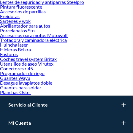
Lentes de seguridad y antiparras Steelpro
Pintura fluorescente
Accesorios de parrillas
Freidoras
Sartenes y wok
Abrillantador para autos
Porcelanatos Stn
Accesorios para motos Motowolf
Trotadora y caminadora eléctrica
Huincha laser
Hieleras Belkra
Fosforos
Coches travel system Britax
Utensilios de aseo Virutex
Conectores rj45
Programador de riego
Guantes Wayu
Desague lavaplatos doble
Guantes para soldar
Planchas Oster
Servicio al Cliente
Mi Cuenta