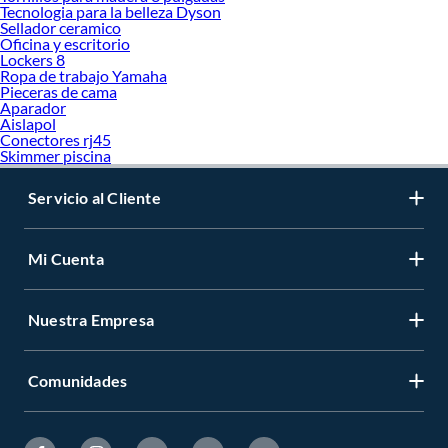
Tecnologia para la belleza Dyson
Sellador ceramico
Oficina y escritorio
Lockers 8
Ropa de trabajo Yamaha
Pieceras de cama
Aparador
Aislapol
Conectores rj45
Skimmer piscina
Servicio al Cliente
Mi Cuenta
Nuestra Empresa
Comunidades