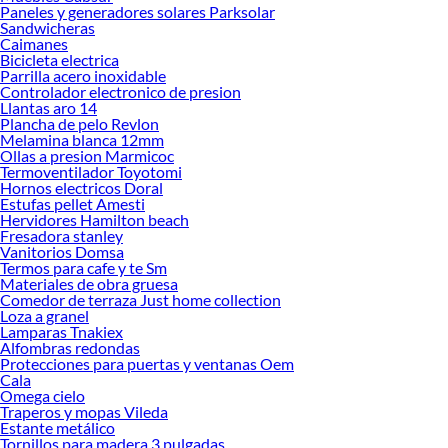
Paneles y generadores solares Parksolar
Colchón King!
Sandwicheras
Caimanes
Explora la variedad de productos de Colchón King en Sodimac
Bicicleta electrica
Parrilla acero inoxidable
Herramientas, materiales y accesorios de calidad para tus proyectos y
Controlador electronico de presion
renovación de espacios. ¡Visítanos y descubre todo lo que tenemos para
Llantas aro 14
ofrecerte!
Plancha de pelo Revlon
Melamina blanca 12mm
Encuentra una amplia variedad de productos de Colchón King en Sodimac.
Ollas a presion Marmicoc
Encuentra todo lo necesario para tus proyectos de renovación y decoración.
Termoventilador Toyotomi
¡Visítanos y haz tus ideas realidad!
Hornos electricos Doral
Estufas pellet Amesti
Hervidores Hamilton beach
Fresadora stanley
Vanitorios Domsa
Termos para cafe y te Sm
Materiales de obra gruesa
Comedor de terraza Just home collection
Loza a granel
Lamparas Tnakiex
Alfombras redondas
Protecciones para puertas y ventanas Oem
Cala
Omega cielo
Traperos y mopas Vileda
Estante metálico
Tornillos para madera 3 pulgadas