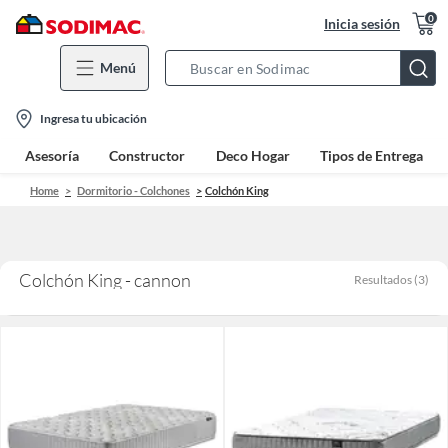
0
Inicia sesión
Menú
Search
Bar
location-
Ingresa tu ubicación
icon
Asesoría
Constructor
Deco Hogar
Tipos de Entrega
Home
Dormitorio - Colchones
Colchón King
Colchón King - cannon
Resultados
(
3
)