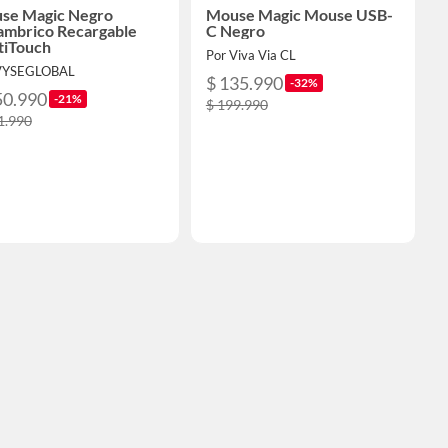
se Magic Negro
Mouse Magic Mouse USB-
lambrico Recargable
C Negro
tiTouch
Por Viva Via CL
VYSEGLOBAL
$ 135.990
-32%
50.990
-21%
$ 199.990
1.990