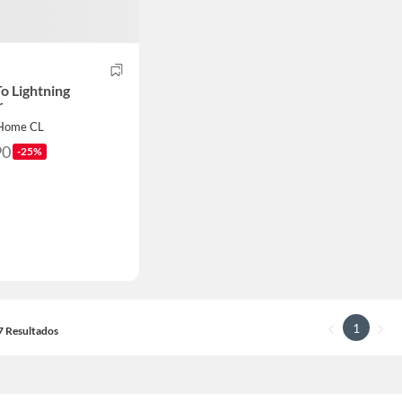
o Lightning
r
hHome CL
90
-25%
1
17 Resultados