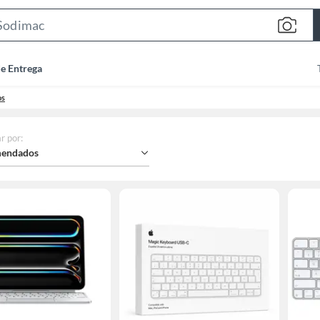
Search
Bar
de Entrega
os
r por
:
endados