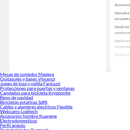
Accesorio
Descubre 
encuentra
Desde her
nuestra se
Desde rem
Computaci
Explora 
Herramient
Encuentra
Mesas de comedor Madera
decoración
Quitasoles y bases Vincenzi
Juego de loza y vajilla Fantuzzi
Protecciones para puertas y ventanas
Candados para bicicleta Kryptonite
Reno de navidad
Bicicletas estaticas Sdfit
Cables y alambres electricos Flexible
Webcams Logitech
Accesorios hombre Kuangye
Electrodomesticos
Perfil angulo
Portabicicletas Buzzrack