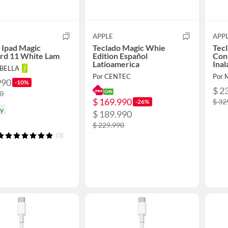
APPLE
APP
 Ipad Magic
Teclado Magic Whie
Tec
rd 11 White Lam
Edition Español
Con
Latioamerica
Inal
ABELLA
Por CENTEC
Por 
990
-10%
$ 2
90
$ 169.990
$ 32
-26%
oy
$ 189.990
$ 229.990
(3)