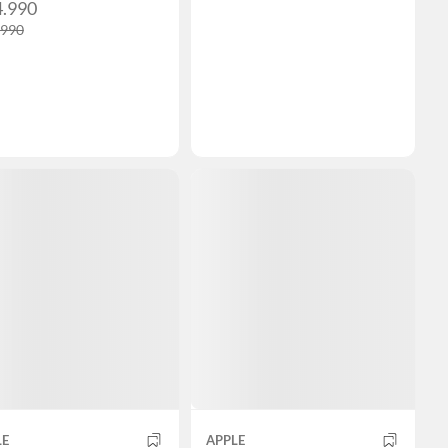
4.990
.990
LE
APPLE