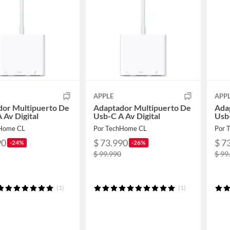
APPLE
APP
dor Multipuerto De
Adaptador Multipuerto De
Ada
 Av Digital
Usb-C A Av Digital
Usb-
hHome CL
Por TechHome CL
Por 
90
$ 73.990
$ 7
-24%
-26%
$ 99.990
$ 99
(1)
(1)