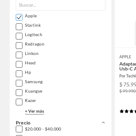
Apple
Starlink
Logitech
Redragon
Linkon
APPLE
Head
Adapta
Usb-C A
Hp
Por Tec
Samsung
$ 75.9
Kuangye
$ 99.990
Razer
+ Ver más
Precio
$20.000 - $40.000