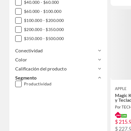
$40.000 - $60.000
$60.000 - $100.000
$100.000 - $200.000
$200.000 - $350.000
$350.000 - $500.000
Conectividad
Color
Calificación del producto
Segmento
Productividad
APPLE
Magic 
y Tecl
Por TEC
$ 215.
$ 227.