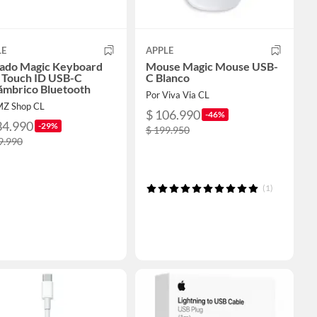
LE
APPLE
lado Magic Keyboard
Mouse Magic Mouse USB-
 Touch ID USB-C
C Blanco
ámbrico Bluetooth
Por Viva Via CL
MZ Shop CL
$ 106.990
-46%
34.990
-29%
$ 199.950
9.990
(1)