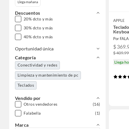
Llega mañana
Descuentos
20% dcto y más
APPLE
Teclado
30% dcto y más
Keyboa
40% dcto y más
Por FAL
$ 369.
Oportunidad única
$ 409.9
Categoría
Llega h
Conectividad y redes
Limpieza y mantenimiento de pc
Teclados
Vendido por
Otros vendedores
(16)
Falabella
(1)
Marca