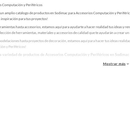
s Computación y Periféricos
un amplio catálogo de productos en Sodimac para Accesorios Computación y Periféricos
 inspiración para tus proyectos!
ramientas hasta accesorios, estamos aquí para ayudarte a hacer realidad tus ideas y re
lección de herramientas, materiales y accesorios de calidad que te ayudarán a crear un
odelaciones hasta proyectos de decoración, estamos aquí para hacer tus ideas realidad
ón y Periféricos!
la variedad de productos de Accesorios Computación y Periféricos en Sodimac
as, materiales y accesorios de calidad para tus proyectos y renovación de espacios. ¡
Mostrar más
 una amplia variedad de productos de Accesorios Computación y Periféricos en Sodima
. ¡Visítanos y haz tus ideas realidad!