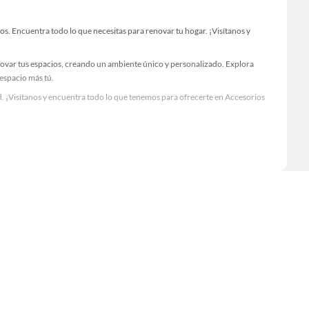
. Encuentra todo lo que necesitas para renovar tu hogar. ¡Visítanos y
novar tus espacios, creando un ambiente único y personalizado. Explora
 espacio más tú.
. ¡Visítanos y encuentra todo lo que tenemos para ofrecerte en Accesorios
Visítanos y descubre todo lo que tenemos para ofrecerte!
c. Encuentra todo lo necesario para tus proyectos de renovación y