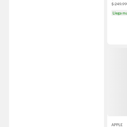
$ 249.9
Llega m
APPLE