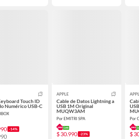
APPLE
APP
Keyboard Touch ID
Cable de Datos Lightning a
Cabl
ado Numérico USB-C
USB 1M Original
USB
MUQW3AM
MU
HBOX
Por EMITRI SPA
Por 
990
-14%
$ 30.990
$ 3
-23%
990