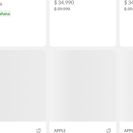
$ 34.990
$ 3
90
$ 39.990
$ 39
añana
APPLE
APP