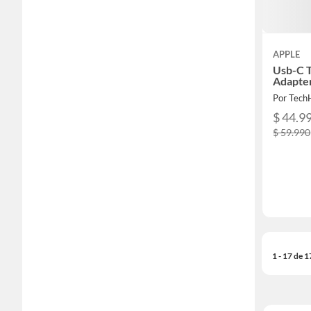
APPLE
Usb-C T
Adapte
Por Tec
$ 44.9
$ 59.990
1 - 17 de 