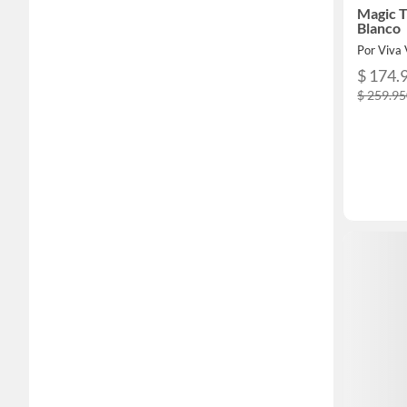
Magic 
Blanco
Por Viva 
$ 174.
$ 259.9