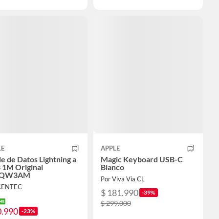
LE
APPLE
e de Datos Lightning a
Magic Keyboard USB-C
 1M Original
Blanco
QW3AM
Por Viva Via CL
CENTEC
$ 181.990
-39%
$ 299.000
0.990
-23%