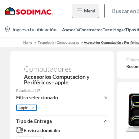
Menú
location-
Ingresa tu ubicación
Asesoría
Constructor
Deco Hogar
Tipos 
icon
Home
Tecnología - Computadores
Accesorios Computación y Periféric
Ordena
Recom
Computadores
Accesorios Computación y
Periféricos - apple
Resultados
(
17
)
Filtro seleccionado
apple
Tipo de Entrega
Envío a domicilio