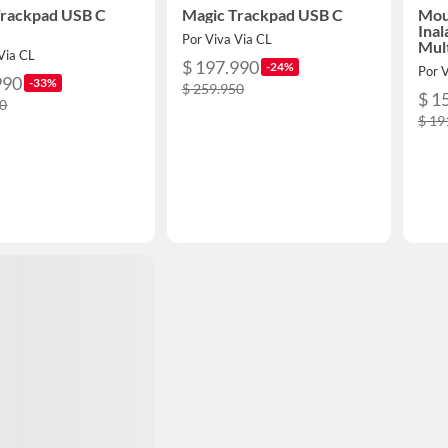
Trackpad USB C
Magic Trackpad USB C
Mou
Ina
Por Viva Via CL
Mul
Via CL
$ 197.990
-24%
Por 
990
-33%
$ 259.950
$ 1
50
$ 19