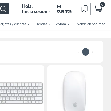
0
Hola
,
Mi
cuenta
Inicia sesión
Tarjetas y cuentas
Tiendas
Ayuda
Vende en Sodimac
1