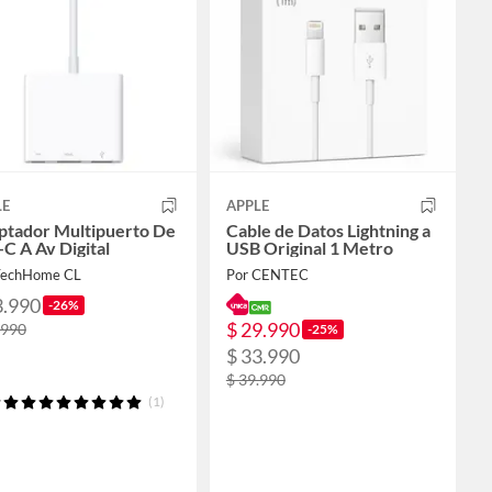
LE
APPLE
ptador Multipuerto De
Cable de Datos Lightning a
C A Av Digital
USB Original 1 Metro
TechHome CL
Por CENTEC
3.990
-26%
$ 29.990
.990
-25%
$ 33.990
$ 39.990
(1)