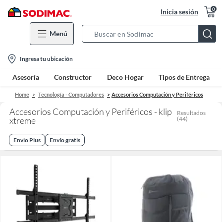
0
Inicia sesión
Menú
Search
Bar
location-
Ingresa tu ubicación
icon
Asesoría
Constructor
Deco Hogar
Tipos de Entrega
Home
Tecnología - Computadores
Accesorios Computación y Periféricos
Accesorios Computación y Periféricos - klip
Resultados
xtreme
(
44
)
Envio Plus
Envío gratis