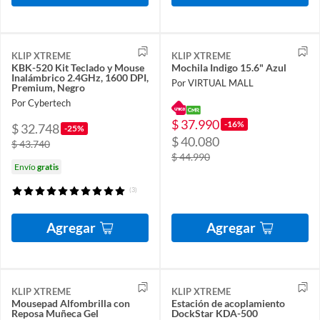
KLIP XTREME
KLIP XTREME
KBK-520 Kit Teclado y Mouse
Mochila Indigo 15.6" Azul
Inalámbrico 2.4GHz, 1600 DPI,
Por VIRTUAL MALL
Premium, Negro
Por Cybertech
$ 37.990
-16%
$ 32.748
-25%
$ 40.080
$ 43.740
$ 44.990
Envío
gratis
(3)
Agregar
Agregar
KLIP XTREME
KLIP XTREME
Mousepad Alfombrilla con
Estación de acoplamiento
Reposa Muñeca Gel
DockStar KDA-500