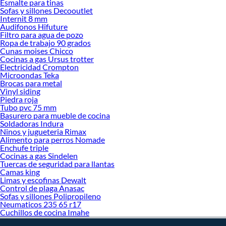
Esmalte para tinas
Sofas y sillones Decooutlet
renovación y decoración. ¡Visítanos y haz tus ideas realidad!
Internit 8 mm
Audifonos Hifuture
Filtro para agua de pozo
Ropa de trabajo 90 grados
Cunas moises Chicco
Cocinas a gas Ursus trotter
Electricidad Crompton
Microondas Teka
Brocas para metal
Vinyl siding
Piedra roja
Tubo pvc 75 mm
Basurero para mueble de cocina
Soldadoras Indura
Ninos y jugueteria Rimax
Alimento para perros Nomade
Enchufe triple
Cocinas a gas Sindelen
Tuercas de seguridad para llantas
Camas king
Limas y escofinas Dewalt
Control de plaga Anasac
Sofas y sillones Polipropileno
Neumaticos 235 65 r17
Cuchillos de cocina Imahe