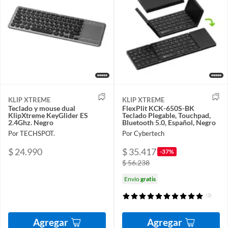
KLIP XTREME
KLIP XTREME
Teclado y mouse dual
FlexPlit KCK-650S-BK
KlipXtreme KeyGlider ES
Teclado Plegable, Touchpad,
2.4Ghz. Negro
Bluetooth 5.0, Español, Negro
Por TECHSPOT.
Por Cybertech
$ 24.990
$ 35.417
-37%
$ 56.238
Envío
gratis
(2)
Agregar
Agregar