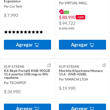
Ergnómico
Por VIRTUAL MALL
Por Ccs Tech
$ 7.990
$ 88.990
-16%
$ 94.722
$ 105.990
(1)
Agregar
Agregar
KLIP XTREME
KLIP XTREME
KX Bkpk Portátil KNB-905GR
Mochila Klipxtreme Monaco
15.6 puertos USB negros Wtr
15,6 - KNB-426BL
repelente
Por TAMACHI LTDA
Por TECHSPOT.
$ 19.990
$ 34.990
Agregar
Agregar