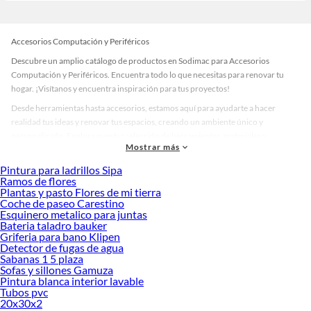
Accesorios Computación y Periféricos
Descubre un amplio catálogo de productos en Sodimac para Accesorios
Computación y Periféricos. Encuentra todo lo que necesitas para renovar tu
hogar. ¡Visítanos y encuentra inspiración para tus proyectos!
Desde herramientas hasta accesorios, estamos aquí para ayudarte a hacer
realidad tus ideas y renovar tus espacios, creando un ambiente único y
personalizado. Explora nuestra selección de herramientas, materiales y
Mostrar más
accesorios de calidad que te ayudarán a crear un espacio más tú.
Pintura para ladrillos Sipa
Desde remodelaciones hasta proyectos de decoración, estamos aquí para hacer
Ramos de flores
tus ideas realidad. ¡Visítanos y encuentra todo lo que tenemos para ofrecerte en
Plantas y pasto Flores de mi tierra
Accesorios Computación y Periféricos!
Coche de paseo Carestino
Esquinero metalico para juntas
Explora la variedad de productos de Accesorios Computación y
Bateria taladro bauker
Periféricos en Sodimac
Griferia para bano Klipen
Detector de fugas de agua
Herramientas, materiales y accesorios de calidad para tus proyectos y
Sabanas 1 5 plaza
renovación de espacios. ¡Visítanos y descubre todo lo que tenemos para
Sofas y sillones Gamuza
ofrecerte!
Pintura blanca interior lavable
Tubos pvc
Encuentra una amplia variedad de productos de Accesorios Computación y
20x30x2
Periféricos en Sodimac. Encuentra todo lo necesario para tus proyectos de