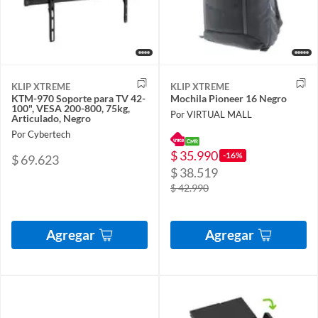
KLIP XTREME
KLIP XTREME
KTM-970 Soporte para TV 42-
Mochila Pioneer 16 Negro
100", VESA 200-800, 75kg,
Por VIRTUAL MALL
Articulado, Negro
Por Cybertech
$ 35.990
-16%
$ 69.623
$ 38.519
$ 42.990
Agregar
Agregar