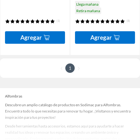
Llega mañana
Retira mañana
(1)
(8)
Agregar
Agregar
1
Alfombras
Descubre un amplio catálogo de productos en Sodimac para Alfombras.
Encuentra todo lo que necesitas para renovar tu hogar. ¡Visítanos y encuentra
inspiración para tus proyectos!
Desde herramientas hasta accesorios, estamos aquí para ayudarte a hacer
realidad tus ideas y renovar tus espacios, creando un ambiente único y
personalizado. Explora nuestra selección de herramientas, materiales y