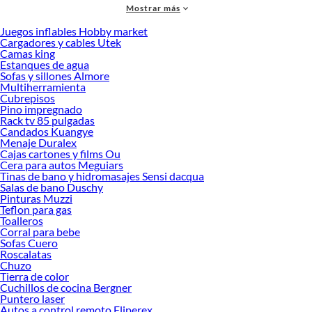
Mostrar más
accesorios de calidad que te ayudarán a crear un espacio más tú.
Juegos inflables Hobby market
Desde remodelaciones hasta proyectos de decoración, estamos aquí para hacer
Cargadores y cables Utek
tus ideas realidad. ¡Visítanos y encuentra todo lo que tenemos para ofrecerte en
Camas king
Alfombras!
Estanques de agua
Sofas y sillones Almore
Explora la variedad de productos de Alfombras en Sodimac
Multiherramienta
Cubrepisos
Herramientas, materiales y accesorios de calidad para tus proyectos y
Pino impregnado
renovación de espacios. ¡Visítanos y descubre todo lo que tenemos para
Rack tv 85 pulgadas
ofrecerte!
Candados Kuangye
Menaje Duralex
Encuentra una amplia variedad de productos de Alfombras en Sodimac.
Cajas cartones y films Ou
Encuentra todo lo necesario para tus proyectos de renovación y decoración.
Cera para autos Meguiars
¡Visítanos y haz tus ideas realidad!
Tinas de bano y hidromasajes Sensi dacqua
Salas de bano Duschy
Pinturas Muzzi
Teflon para gas
Toalleros
Corral para bebe
Sofas Cuero
Roscalatas
Chuzo
Tierra de color
Cuchillos de cocina Bergner
Puntero laser
Autos a control remoto Fliperex