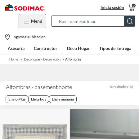
0
Inicia sesión
Menú
Search
Bar
location-
Ingresa tu ubicación
icon
Asesoría
Constructor
Deco Hogar
Tipos de Entrega
Home
Decohogar - Decoración
Alfombras
Alfombras - basement home
Resultados
(
4
)
Envio Plus
Llega hoy
Llega mañana