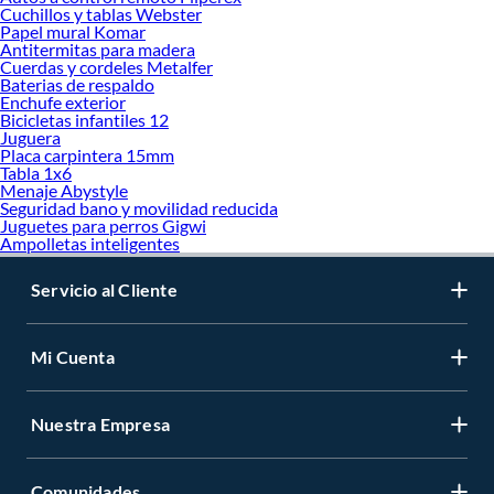
Cuchillos y tablas Webster
Papel mural Komar
Antitermitas para madera
Cuerdas y cordeles Metalfer
Baterias de respaldo
Enchufe exterior
Bicicletas infantiles 12
Juguera
Placa carpintera 15mm
Tabla 1x6
Menaje Abystyle
Seguridad bano y movilidad reducida
Juguetes para perros Gigwi
Ampolletas inteligentes
Servicio al Cliente
Mi Cuenta
Nuestra Empresa
Comunidades