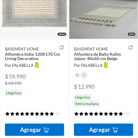
BASEMENT HOME
BASEMENT HOME
Alfombra India 120X170 Cm
Alfombra de Baño Kelim
Living Decorativa
Jaipur 40x60 cm Beige
Por FALABELLA
Por FALABELLA
$ 59.990
$ 64.990
$ 12.990
Llega hoy
Llega hoy
Retira mañana
(4)
(23)
Agregar
Agregar