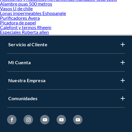
Alambre puas 500 metros
Vasos U de chile
Lonas impermeables Eshopangie
Purificadores Avera
Picadora de papel
Calefont y termos Rheem
Especiales Roberta allen
Servicio al Cliente
Mi Cuenta
Nuestra Empresa
Comunidades