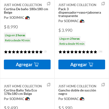
JUST HOME COLLECTION
JUST HOME COLLECTION
Cortina De baño 180x180 cm
Pack 3
Beige
dispensador+vaso+jabonera
transparente
Por SODIMAC
Por SODIMAC
$ 8.990
$ 3.990
Llega en
2 horas
Llega en
2 horas
Retira desde 90 min
Retira desde 90 min
(2)
(36)
Agregar
Agregar
JUST HOME COLLECTION
JUST HOME COLLECTION
Cortina Baño Tela Eco
Gancho doble de succión
178x180 cm Beige
negro
Por SODIMAC
Por SODIMAC
$ 9.490
$ 5.990