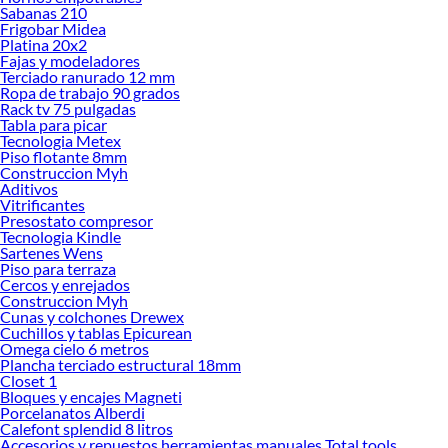
Sabanas 210
Frigobar Midea
Herramientas, materiales y accesorios de calidad para tus proyectos y
Platina 20x2
renovación de espacios. ¡Visítanos y descubre todo lo que tenemos para
Fajas y modeladores
ofrecerte!
Terciado ranurado 12 mm
Ropa de trabajo 90 grados
Encuentra una amplia variedad de productos de Complementos de baño en
Rack tv 75 pulgadas
Sodimac. Encuentra todo lo necesario para tus proyectos de renovación y
Tabla para picar
decoración. ¡Visítanos y haz tus ideas realidad!
Tecnologia Metex
Piso flotante 8mm
Construccion Myh
Aditivos
Vitrificantes
Presostato compresor
Tecnologia Kindle
Sartenes Wens
Piso para terraza
Cercos y enrejados
Construccion Myh
Cunas y colchones Drewex
Cuchillos y tablas Epicurean
Omega cielo 6 metros
Plancha terciado estructural 18mm
Closet 1
Bloques y encajes Magneti
Porcelanatos Alberdi
Calefont splendid 8 litros
Accesorios y repuestos herramientas manuales Total tools