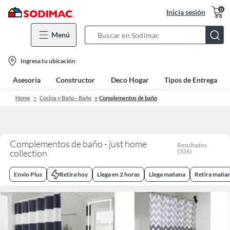
0
Inicia sesión
Menú
Search
Bar
location-
Ingresa tu ubicación
icon
Asesoría
Constructor
Deco Hogar
Tipos de Entrega
Home
Cocina y Baño - Baño
Complementos de baño
Complementos de baño - just home
Resultados
collection
(
326
)
Envio Plus
Retira hoy
Llega en 2 horas
Llega mañana
Retira maña