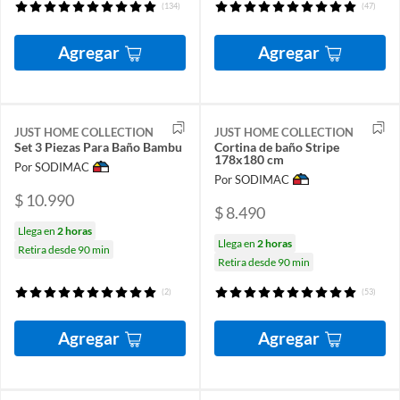
(134)
(47)
Agregar
Agregar
JUST HOME COLLECTION
JUST HOME COLLECTION
Set 3 Piezas Para Baño Bambu
Cortina de baño Stripe
178x180 cm
Por SODIMAC
Por SODIMAC
$ 10.990
$ 8.490
Llega en
2 horas
Llega en
2 horas
Retira desde 90 min
Retira desde 90 min
(2)
(53)
Agregar
Agregar