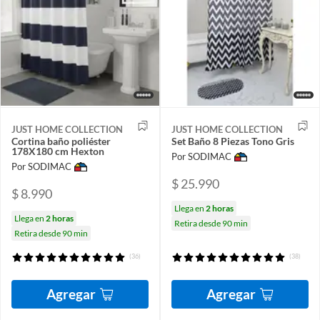
JUST HOME COLLECTION
JUST HOME COLLECTION
Cortina baño poliéster
Set Baño 8 Piezas Tono Gris
178X180 cm Hexton
Por SODIMAC
Por SODIMAC
$ 25.990
$ 8.990
Llega en
2 horas
Llega en
2 horas
Retira desde 90 min
Retira desde 90 min
(36)
(38)
Agregar
Agregar