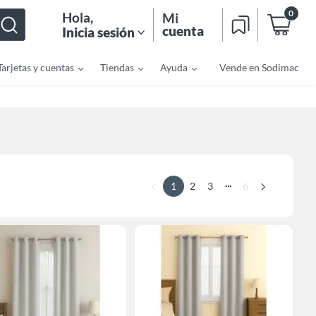
0
Hola
,
Mi
cuenta
Inicia sesión
Tarjetas y cuentas
Tiendas
Ayuda
Vende en Sodimac
...
1
2
3
6