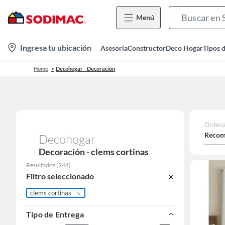
Menú
location-
Ingresa tu ubicación
Asesoría
Constructor
Deco Hogar
Tipos 
icon
Home
Decohogar - Decoración
Ordena
Recom
Decohogar
Decoración - clems cortinas
Resultados
(
244
)
Filtro seleccionado
clems cortinas
Tipo de Entrega