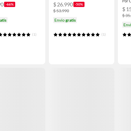
Por 
90
$ 26.990
-66%
-50%
$ 1
$ 53.990
$ 35
atis
Envío
gratis
Env
(1)
(1)