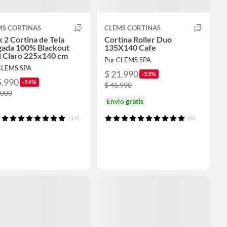
MS CORTINAS
CLEMS CORTINAS
 2 Cortina de Tela
Cortina Roller Duo
gada 100% Blackout
135X140 Cafe
l Claro 225x140 cm
Por CLEMS SPA
CLEMS SPA
$ 21.990
-53%
5.990
-54%
$ 46.990
.000
Envío
gratis
(14)
(6)