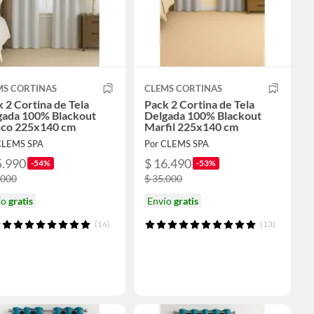
MS CORTINAS
CLEMS CORTINAS
 2 Cortina de Tela
Pack 2 Cortina de Tela
gada 100% Blackout
Delgada 100% Blackout
nco 225x140 cm
Marfil 225x140 cm
CLEMS SPA
Por CLEMS SPA
5.990
$ 16.490
-54%
-53%
.000
$ 35.000
ío
gratis
Envío
gratis
(16)
(13)