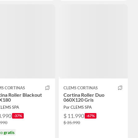
MS CORTINAS
CLEMS CORTINAS
ina Roller Blackout
Cortina Roller Duo
X180
060X120 Gris
CLEMS SPA
Por CLEMS SPA
3.990
$ 11.990
-37%
-67%
.990
$ 35.990
ío
gratis