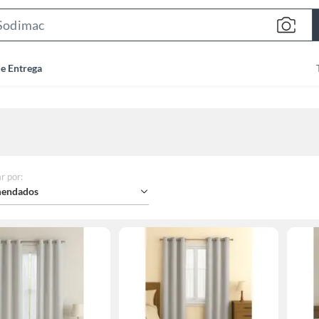
Search
Bar
de Entrega
r por
:
endados