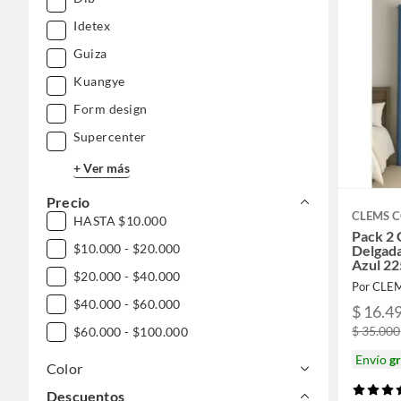
Idetex
Guiza
Kuangye
Form design
Supercenter
+ Ver más
Precio
CLEMS 
HASTA $10.000
Pack 2 
$10.000 - $20.000
Delgad
Azul 2
$20.000 - $40.000
Por CLE
$40.000 - $60.000
$ 16.4
$ 35.000
$60.000 - $100.000
Envío
gr
Color
Descuentos