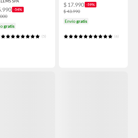
CLEMS SPA
$ 17.990
-59%
5.990
-54%
$ 43.990
.000
Envío
gratis
ío
gratis
(5)
(6)