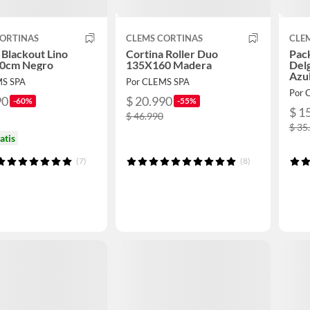
CORTINAS
CLEMS CORTINAS
CLE
 Blackout Lino
Cortina Roller Duo
Pack
0cm Negro
135X160 Madera
Del
Azu
MS SPA
Por CLEMS SPA
Por 
90
$ 20.990
-60%
-55%
$ 1
$ 46.990
$ 35
atis
(7)
(8)