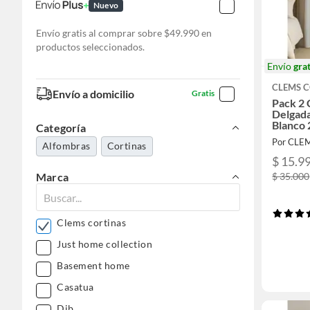
Nuevo
Envío gratis al comprar sobre $49.990 en
productos seleccionados.
Envío
grat
CLEMS 
Envío a domicilio
Gratis
Pack 2 
Delgad
Blanco
Categoría
Por CLE
Alfombras
Cortinas
$ 15.9
$ 35.000
Marca
Clems cortinas
Just home collection
Basement home
Casatua
Dib