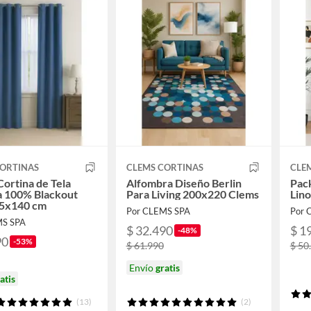
CORTINAS
CLEMS CORTINAS
CLE
Cortina de Tela
Alfombra Diseño Berlin
Pack
a 100% Blackout
Para Living 200x220 Clems
Lin
25x140 cm
Por CLEMS SPA
Por 
MS SPA
$ 32.490
$ 1
-48%
90
-53%
$ 61.990
$ 50
Envío
gratis
atis
(13)
(2)