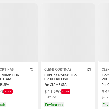
CORTINAS
CLEMS CORTINAS
CLE
 Roller Duo
Cortina Roller Duo
Cort
0 Cafe
090X140 Lino
200
MS SPA
Por CLEMS SPA
Por 
90
$ 11.990
$ 4
-53%
-70%
$ 39.990
$ 69
atis
Envío
gratis
Env