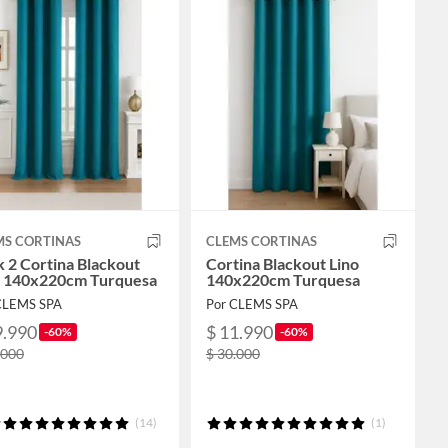
MS CORTINAS
CLEMS CORTINAS
 2 Cortina Blackout
Cortina Blackout Lino
o 140x220cm Turquesa
140x220cm Turquesa
CLEMS SPA
Por CLEMS SPA
9.990
$ 11.990
-60%
-60%
.000
$ 30.000
(14)
(1)