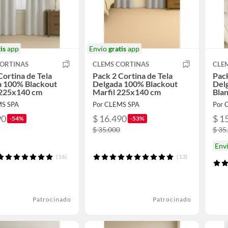
is
app
Envío
gratis
app
CORTINAS
CLEMS CORTINAS
CLE
Cortina de Tela
Pack 2 Cortina de Tela
Pack
a 100% Blackout
Delgada 100% Blackout
Del
 225x140 cm
Marfil 225x140 cm
Bla
MS SPA
Por CLEMS SPA
Por 
90
$ 16.490
$ 1
-54%
-53%
$ 35.000
$ 35
Env
(16)
(13)
Patrocinado
Patrocinado