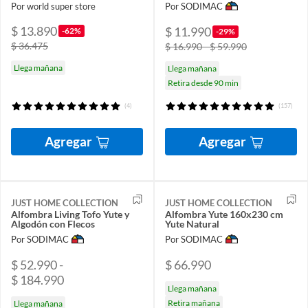
Por world super store
Por SODIMAC
$ 13.890
$ 11.990
-62%
-29%
$ 36.475
$ 16.990 - $ 59.990
Llega mañana
Llega mañana
Retira desde 90 min
(4)
(157)
Agregar
Agregar
JUST HOME COLLECTION
JUST HOME COLLECTION
Alfombra Living Tofo Yute y
Alfombra Yute 160x230 cm
Algodón con Flecos
Yute Natural
Por SODIMAC
Por SODIMAC
$ 52.990 -
$ 66.990
$ 184.990
Llega mañana
Retira mañana
Llega mañana