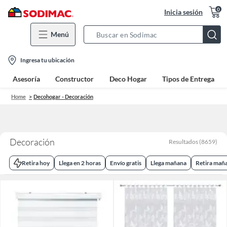
0
Inicia sesión
Menú
Search
Bar
location-
Ingresa tu ubicación
icon
Asesoría
Constructor
Deco Hogar
Tipos de Entrega
Home
Decohogar - Decoración
Decoración
Resultados
(
8659
)
Retira hoy
Llega en 2 horas
Envío gratis
Llega mañana
Retira mañ