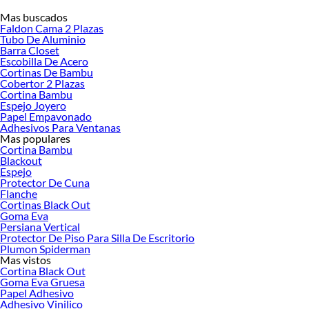
Mas buscados
Desde remodelaciones hasta proyectos de decoración, estamos aquí para hacer
Faldon Cama 2 Plazas
tus ideas realidad. ¡Visítanos y encuentra todo lo que tenemos para ofrecerte en
Tubo De Aluminio
Decoración!
Barra Closet
Escobilla De Acero
Explora la variedad de productos de Decoración en Sodimac
Cortinas De Bambu
Cobertor 2 Plazas
Herramientas, materiales y accesorios de calidad para tus proyectos y
Cortina Bambu
renovación de espacios. ¡Visítanos y descubre todo lo que tenemos para
Espejo Joyero
ofrecerte!
Papel Empavonado
Adhesivos Para Ventanas
Encuentra una amplia variedad de productos de Decoración en Sodimac.
Mas populares
Encuentra todo lo necesario para tus proyectos de renovación y decoración.
Cortina Bambu
¡Visítanos y haz tus ideas realidad!
Blackout
Espejo
Protector De Cuna
Flanche
Cortinas Black Out
Goma Eva
Persiana Vertical
Protector De Piso Para Silla De Escritorio
Plumon Spiderman
Mas vistos
Cortina Black Out
Goma Eva Gruesa
Papel Adhesivo
Adhesivo Vinilico