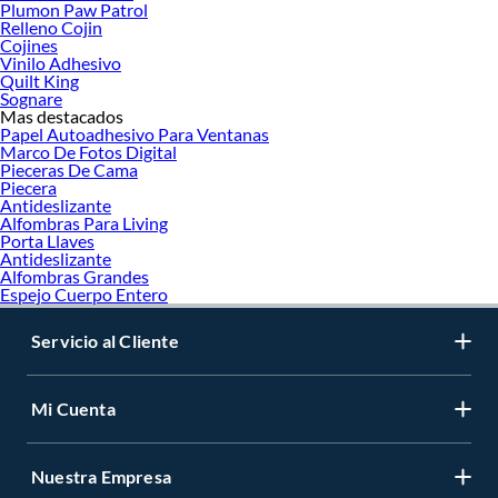
Plumon Paw Patrol
Relleno Cojin
Cojines
Vinilo Adhesivo
Quilt King
Sognare
Mas destacados
Papel Autoadhesivo Para Ventanas
Marco De Fotos Digital
Pieceras De Cama
Piecera
Antideslizante
Alfombras Para Living
Porta Llaves
Antideslizante
Alfombras Grandes
Espejo Cuerpo Entero
Servicio al Cliente
Mi Cuenta
Nuestra Empresa