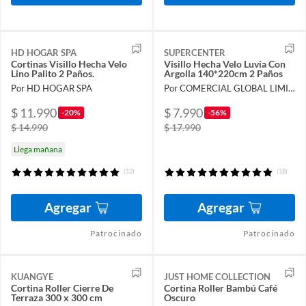
HD HOGAR SPA
SUPERCENTER
Cortinas Visillo Hecha Velo
Visillo Hecha Velo Luvia Con
Lino Palito 2 Paños.
Argolla 140*220cm 2 Paños
Por HD HOGAR SPA
Por COMERCIAL GLOBAL LIMITADA
$ 11.990
$ 7.990
-20%
-56%
$ 14.990
$ 17.990
Llega mañana
(12)
(18)
Agregar
Agregar
Patrocinado
Patrocinado
KUANGYE
JUST HOME COLLECTION
Cortina Roller Cierre De
Cortina Roller Bambú Café
Terraza 300 x 300 cm
Oscuro