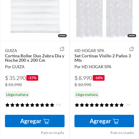
GUIZA
HD HOGAR SPA
Cortina Roller Duo Zebra Dia y
Set Cortinas Visillo 2 Paños 3
Noche 200 x 200 Cm
Mts
Por GUIZA
Por HD HOGAR SPA
$ 35.290
$ 8.990
-37%
-18%
$ 55.990
$ 10.990
Llega mañana
Llega mañana
(11)
(11)
Agregar
Agregar
Patrocinado
Patrocinado