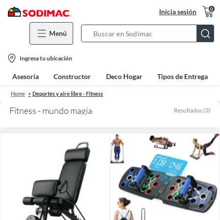
0
Inicia sesión
Menú
Search
Bar
location-
Ingresa tu ubicación
icon
Asesoría
Constructor
Deco Hogar
Tipos de Entrega
Home
Deportes y aire libre - Fitness
Fitness - mundo magia
Resultados
(
3
)