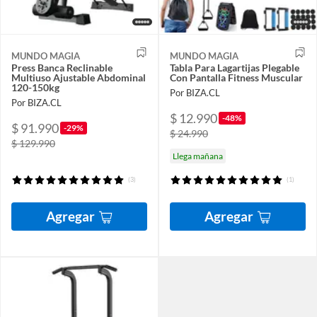
MUNDO MAGIA
MUNDO MAGIA
Press Banca Reclinable
Tabla Para Lagartijas Plegable
Multiuso Ajustable Abdominal
Con Pantalla Fitness Muscular
120-150kg
Por BIZA.CL
Por BIZA.CL
$ 12.990
-48%
$ 91.990
-29%
$ 24.990
$ 129.990
Llega mañana
(3)
(1)
Agregar
Agregar