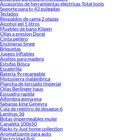
ofrecerte!
Accesorios de herramientas electricas Total tools
Soporte para tv 43 pulgadas
Encuentra una amplia variedad de productos de Fitness en Sodimac. Encuentra
Teclados
todo lo necesario para tus proyectos de renovación y decoración. ¡Visítanos y
Respaldos de cama 2 plazas
haz tus ideas realidad!
Alcohol gel 5 litros
Muebles de bano Klipen
Ollas a presion Doral
Cinta peligro
Encimeras Smeg
Briquetas
Juegos inflables
Aceites para madera
Estufas Bosca
Escalerilla
Bateria 9v recargable
Motosierra inalámbrica
Plancha de terciado Imperial
Ollas Berlinger haus
Escuadra rapida
Alfombra goma eva
Sabanas king Genevra
Caja de registro de desague 6
Laminas 3d
Botas impermeables mujer
Canaleta 100x50
Racks tv Just home collection
Aromatizante para auto
Electricidad Poli