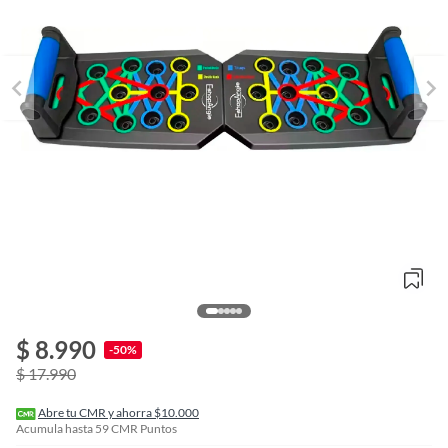
o
f
$ 8.990
n
-50%
I
$ 17.990
r
e
l
Abre tu CMR y ahorra $10.000
l
Acumula hasta
59
CMR Puntos
e