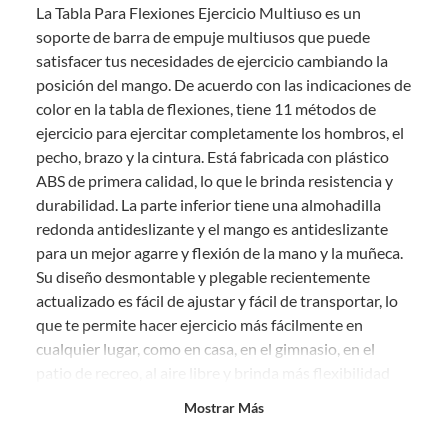
La Tabla Para Flexiones Ejercicio Multiuso es un
comprado por internet y que hay ciertas categorías que no tienen este
derecho:
soporte de barra de empuje multiusos que puede
satisfacer tus necesidades de ejercicio cambiando la
Productos que, por su naturaleza, no puedan ser devueltos,
posición del mango. De acuerdo con las indicaciones de
puedan deteriorarse o caducar con rapidez.
color en la tabla de flexiones, tiene 11 métodos de
Confeccionados a la medida.
ejercicio para ejercitar completamente los hombros, el
De uso personal.
pecho, brazo y la cintura. Está fabricada con plástico
En sodimac.cl te damos
30 días desde que recibes el producto
. Debe
ABS de primera calidad, lo que le brinda resistencia y
estar en perfecto estado, con todas sus etiquetas y sin uso, tal como te lo
durabilidad. La parte inferior tiene una almohadilla
entregamos.
redonda antideslizante y el mango es antideslizante
Productos digitales que se entregan a través de una descarga
para un mejor agarre y flexión de la mano y la muñeca.
electrónica, por ejemplo, cupones de experiencia o programas
Su diseño desmontable y plegable recientemente
para el computador.
actualizado es fácil de ajustar y fácil de transportar, lo
Productos a pedido o confeccionados a medida.
que te permite hacer ejercicio más fácilmente en
Productos que han sido informados como imperfectos, usados,
cualquier lugar, como en casa, en el gimnasio, en el
reparados, abiertos, de segunda selección, remanufacturados o
patio de recreo, al aire libre y brinda más flexibilidad
con alguna deficiencia, que sean comprados en esa condición a
un precio reducido.
para los deportes. La guía de colores te permite
Mostrar Más
aprender el método de entrenamiento codificado por
Alimentos, bebidas, medicamentos, suplementos alimenticios,
vitaminas, entre otros análogos.
colores. El sistema de flexiones "plug and play"