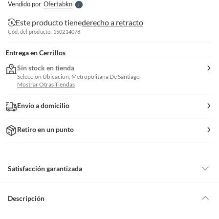
Vendido por
Ofertabkn
S
Este producto tiene
derecho a retracto
Cód. del producto: 150214078
Entrega en
Cerrillos
Sin stock en tienda
Seleccion Ubicacion, Metropolitana De Santiago
Mostrar Otras Tiendas
Envío a domicilio
Retiro en un punto
Satisfacción garantizada
Por ley, tienes hasta
10 días para devolver un producto
si te arrepientes
de la compra.
Descripción
Debe estar en perfecto estado, con todas sus etiquetas, sellos intactos y
sin uso, tal como te lo entregamos. Ten en cuenta que lo debes haber