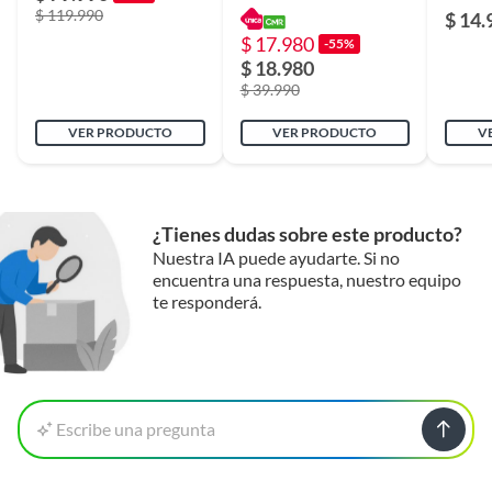
$ 119.990
$ 14.
$ 17.980
-55%
$ 18.980
$ 39.990
VER PRODUCTO
VER PRODUCTO
V
¿Tienes dudas sobre este producto?
Nuestra IA puede ayudarte. Si no
encuentra una respuesta, nuestro equipo
te responderá.
Escribe una pregunta