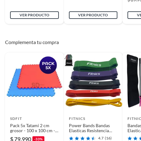
VER PRODUCTO
VER PRODUCTO
V
Complementa tu compra
SDFIT
FITNICS
FITNI
Pack 5x Tatami 2 cm
Power Bands Bandas
Bandas
grosor - 100 x 100 cm -
Elasticas Resistencia
Elastic
Rojo / Azul
Fitnics Set 5 Latex
Ejercic
$ 79.990
4.7
(16)
-33%