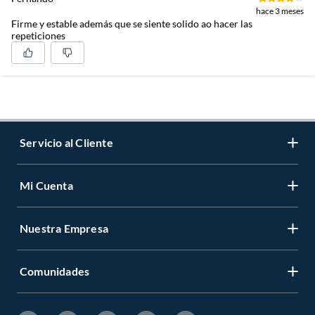
hace 3 meses
Firme y estable además que se siente solido ao hacer las
repeticiones
Servicio al Cliente
Mi Cuenta
Contáctanos
Medios de Pago
Nuestra Empresa
Registrate
Cambios y Devoluciones
Cambiar Contraseña
Tiendas y horarios
Comunidades
Sobre Nosotros
Mis Compras
Garantía Legal
Venta Empresa
Ayuda
Hágalo Usted Mismo