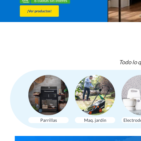
Todo lo q
Parrillas
Maq. jardín
Electrod