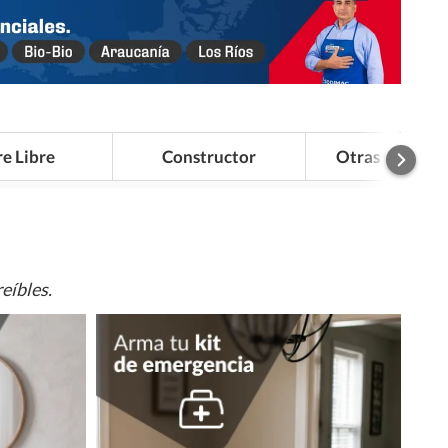
re Libre
Constructor
Otras Categor
eíbles.