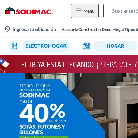
Menú
location-
Ingresa tu ubicación
Asesoría
Constructor
Deco Hogar
Tipos 
icon
EL 18 YA ESTÁ LLEGANDO
. ¡PREPÁRATE 