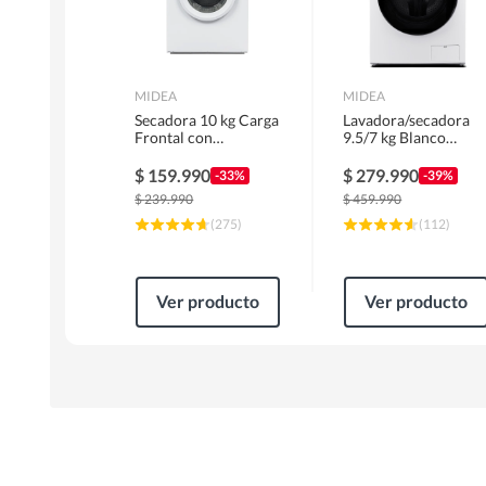
MIDEA
MIDEA
Secadora 10 kg Carga
Lavadora/secadora
Frontal con
9.5/7 kg Blanco
Evacuación Blanco
MLSF-095B/W
MD100A100/W2
$
159.990
$
279.990
-33%
-39%
$
239.990
$
459.990
(
275
)
(
112
)
Ver producto
Ver producto