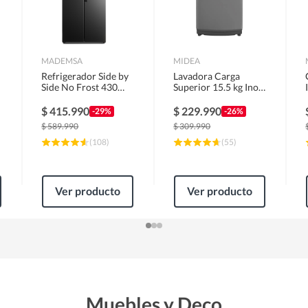
MADEMSA
MIDEA
Refrigerador Side by
Lavadora Carga
Side No Frost 430
Superior 15.5 kg Inox
Litros Negro
MLS-155GE04N
MAS430B
$
415.990
$
229.990
-29%
-26%
$
589.990
$
309.990
(
108
)
(
55
)
Ver producto
Ver producto
Muebles y Deco