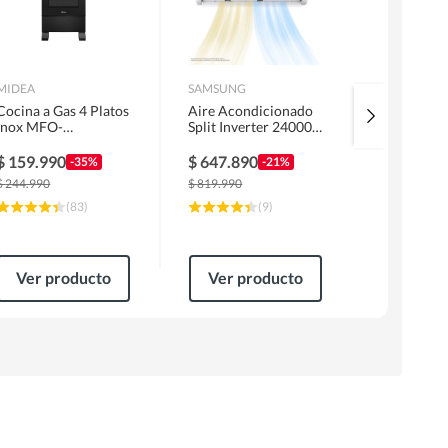
MIDEA
SAMSUNG
URSUS TRO
Cocina a Gas 4 Platos
Aire Acondicionado
Kit Encime
Inox MFO-
Split Inverter 24000
Licuado G
MG20TCSSLBK
BTU
Campana 6
1 Motor F
$
159.990
$
647.890
$
319.99
-35%
-21%
Horno EP
$
244.990
$
819.990
$
499.990
(
83
)
(
9
)
Ver producto
Ver producto
Ver pr