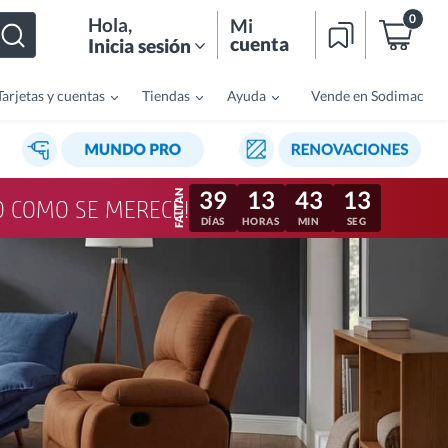
0
Hola
,
Mi
cuenta
Inicia sesión
Tarjetas y cuentas
Tiendas
Ayuda
Vende en Sodimac
39
13
43
10
LO COMO SE MERECE!
DÍAS
HORAS
MIN
SEG