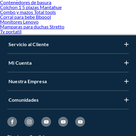
Contenedores de basura
Colchon 1 5 plazas Mantahue
Combo y mazos Total tools
Corral para bebe Bbqool
Monitores Lenovo
Mamparas para duchas Stretto
Tv portatil
Servicio al Cliente
Mi Cuenta
Nuestra Empresa
Comunidades