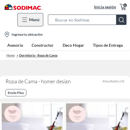
0
Inicia sesión
Menú
Search
Bar
location-
Ingresa tu ubicación
icon
Asesoría
Constructor
Deco Hogar
Tipos de Entrega
Home
Dormitorio - Ropa de Cama
Ropa de Cama - homer design
Resultados
(
4
)
Envio Plus