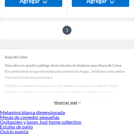
Agregar
Agregar
1
Ropa de Cama
Descubre un amplio catálogo de productos en Sodimac para Ropa de Cama.
Encuentra todo lo que necesitas para renovar tu hogar. ¡Visítanos y encuentra
inspiración para tus proyectos!
Desde herramientas hasta accesorios, estamos aquí para ayudarte a hacer
realidad tus ideas y renovar tus espacios, creando un ambiente único y
personalizado. Explora nuestra selección de herramientas, materiales y
Mostrar más
accesorios de calidad que te ayudarán a crear un espacio más tú.
Melamina blanca dimensionada
Desde remodelaciones hasta proyectos de decoración, estamos aquí para hacer
Mesas de comedor pequeñas
tus ideas realidad. ¡Visítanos y encuentra todo lo que tenemos para ofrecerte en
Quitasoles y bases Just home collection
Ropa de Cama!
Estufas de patio
Quicio puerta
Explora la variedad de productos de Ropa de Cama en Sodimac