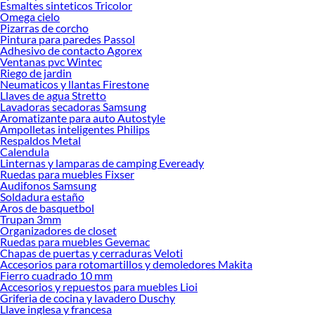
Esmaltes sinteticos Tricolor
Omega cielo
Herramientas, materiales y accesorios de calidad para tus proyectos y
Pizarras de corcho
renovación de espacios. ¡Visítanos y descubre todo lo que tenemos para
Pintura para paredes Passol
ofrecerte!
Adhesivo de contacto Agorex
Ventanas pvc Wintec
Encuentra una amplia variedad de productos de Ropa de Cama en Sodimac.
Riego de jardin
Encuentra todo lo necesario para tus proyectos de renovación y decoración.
Neumaticos y llantas Firestone
¡Visítanos y haz tus ideas realidad!
Llaves de agua Stretto
Lavadoras secadoras Samsung
Aromatizante para auto Autostyle
Ampolletas inteligentes Philips
Respaldos Metal
Calendula
Linternas y lamparas de camping Eveready
Ruedas para muebles Fixser
Audifonos Samsung
Soldadura estaño
Aros de basquetbol
Trupan 3mm
Organizadores de closet
Ruedas para muebles Gevemac
Chapas de puertas y cerraduras Veloti
Accesorios para rotomartillos y demoledores Makita
Fierro cuadrado 10 mm
Accesorios y repuestos para muebles Lioi
Griferia de cocina y lavadero Duschy
Llave inglesa y francesa