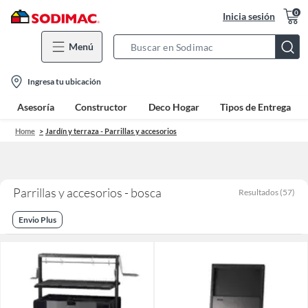
0
Inicia sesión
Menú
Search
Bar
location-
Ingresa tu ubicación
icon
Asesoría
Constructor
Deco Hogar
Tipos de Entrega
Home
Jardín y terraza - Parrillas y accesorios
Parrillas y accesorios - bosca
Resultados
(
57
)
Envio Plus