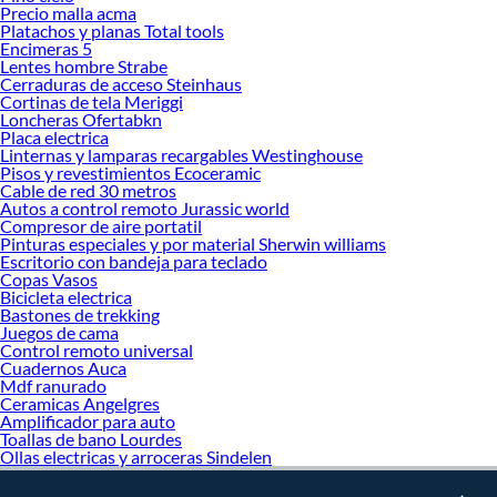
Precio malla acma
Platachos y planas Total tools
Encimeras 5
Lentes hombre Strabe
Cerraduras de acceso Steinhaus
Cortinas de tela Meriggi
Loncheras Ofertabkn
Placa electrica
Linternas y lamparas recargables Westinghouse
Pisos y revestimientos Ecoceramic
Cable de red 30 metros
Autos a control remoto Jurassic world
Compresor de aire portatil
Pinturas especiales y por material Sherwin williams
Escritorio con bandeja para teclado
Copas Vasos
Bicicleta electrica
Bastones de trekking
Juegos de cama
Control remoto universal
Cuadernos Auca
Mdf ranurado
Ceramicas Angelgres
Amplificador para auto
Toallas de bano Lourdes
Ollas electricas y arroceras Sindelen