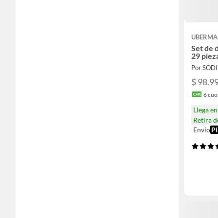
UBERM
Set de 
29 piez
Por SOD
$ 98.9
6
cuot
Llega e
Retira 
Envío
Pl