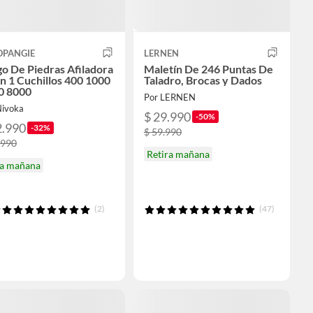
OPANGIE
LERNEN
o De Piedras Afiladora
Maletín De 246 Puntas De
n 1 Cuchillos 400 1000
Taladro, Brocas y Dados
0 8000
Por LERNEN
Nivoka
$ 29.990
-50%
2.990
-32%
$ 59.990
.990
Retira mañana
ga mañana
(2)
(47)