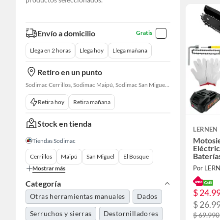
Envío a domicilio
Gratis
Llega en 2 horas
Llega hoy
Llega mañana
Retiro en un punto
Sodimac Cerrillos, Sodimac Maipú, Sodimac San Miguel, Sodimac El Bosque, Sodimac San Bernardo, Constructor Cantagallo, Sodimac Talagante, Sodimac San Fernando
Retira hoy
Retira mañana
Stock en tienda
LERNEN
Motosi
Tiendas Sodimac
Eléctri
Batería
Cerrillos
Maipú
San Miguel
El Bosque
Por LER
Mostrar más
Categoría
$ 24.9
Otras herramientas manuales
Dados
$ 26.9
Serruchos y sierras
Destornilladores
$ 69.990