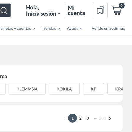
0
Hola
,
Mi
cuenta
Inicia sesión
Tarjetas y cuentas
Tiendas
Ayuda
Vende en Sodimac
rca
KLEMMSIA
KOKILA
KP
KRAFTE
...
1
2
3
200