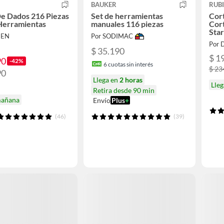
BAUKER
RUBI
e Dados 216 Piezas
Set de herramientas
Cor
Herramientas
manuales 116 piezas
Cor
Sta
NEN
Por SODIMAC
Por 
$ 35.190
$ 1
90
-42%
6
cuotas sin interés
$ 23
90
Llega en
2 horas
Lle
Retira desde 90 min
mañana
Envío
Plus
+
(46)
(39)