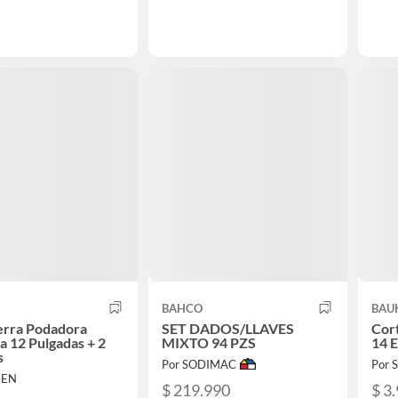
BAHCO
BAU
erra Podadora
SET DADOS/LLAVES
Cor
ca 12 Pulgadas + 2
MIXTO 94 PZS
14 E
s
Por SODIMAC
Por
NEN
$ 219.990
$ 3