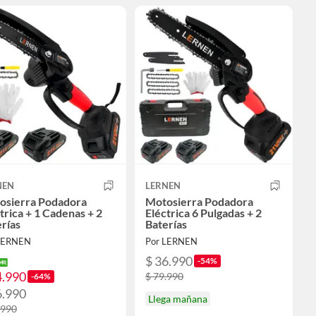
NEN
LERNEN
osierra Podadora
Motosierra Podadora
trica + 1 Cadenas + 2
Eléctrica 6 Pulgadas + 2
rías
Baterías
LERNEN
Por LERNEN
$ 36.990
-54%
4.990
$ 79.990
-64%
6.990
Llega mañana
.990