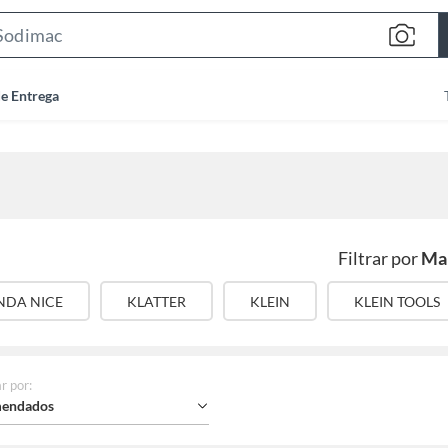
Search
Bar
de Entrega
Filtrar por
Ma
NDA NICE
KLATTER
KLEIN
KLEIN TOOLS
r por
:
endados