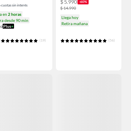
$ 5.990
-60%
6
cuotas sin interés
$ 14.990
ga en
2 horas
Llega hoy
ra desde 90 min
Retira mañana
ío
Plus
+
(19)
(56)