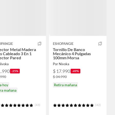
OPANGIE
ESHOPANGIE
ector Metal Madera
Tornillo De Banco
s Cableado 3 En 1
Mecánico 4 Pulgadas
ector Pared
100mm Morsa
Nivoka
Por Nivoka
1.990
$ 17.990
-25%
-49%
.990
$ 34.990
a hoy
Retira mañana
ira mañana
(43)
(42)