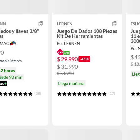
ANN
LERNEN
ESH
dados y llaves 3/8"
Juego De Dados 108 Piezas
Jueg
as
Kit De Herramientas
11 e
300
IMAC
Por LERNEN
Por 
90
$ 1
$ 29.990
-45%
as sin interés
$ 18
$ 31.990
n
2 horas
$ 54.990
Lle
desde 90 min
Llega mañana
us
+
(38)
(17)