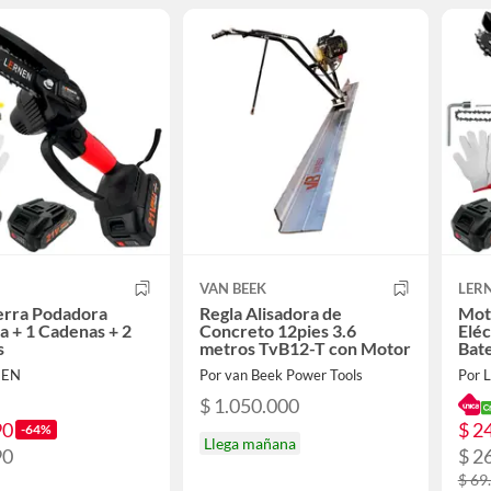
VAN BEEK
LER
erra Podadora
Regla Alisadora de
Mot
ca + 1 Cadenas + 2
Concreto 12pies 3.6
Eléc
s
metros TvB12-T con Motor
Bate
NEN
Por van Beek Power Tools
Por 
$ 1.050.000
90
$ 2
-64%
Llega mañana
90
$ 2
$ 69