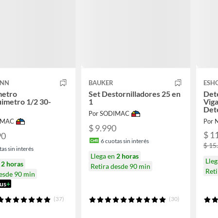
ANN
BAUKER
ESH
metro
Set Destornilladores 25 en
Det
imetro 1/2 30-
1
Viga
Det
Por SODIMAC
IMAC
Por 
$ 9.990
$ 1
90
6
cuotas sin interés
$ 15
as sin interés
Llega en
2 horas
Lleg
n
2 horas
Retira desde 90 min
Ret
desde 90 min
us
+
(37)
(30)