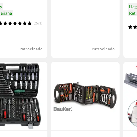
oy
Lleg
mañana
Ret
(261)
Patrocinado
Patrocinado