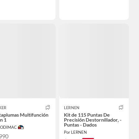
KER
LERNEN
taplumas Multifunción
Kit de 115 Puntas De
n 1
Precisión Destornillador, -
Puntas - Dados
 SODIMAC
Por LERNEN
.990