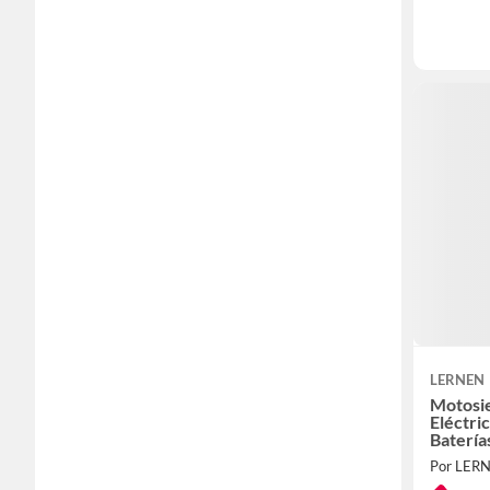
LERNEN
Motosi
Eléctri
Batería
Por LER