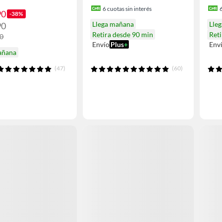
6
cuotas sin interés
90
-38%
Llega mañana
Lle
90
Retira desde 90 min
Reti
90
Envío
Plus
+
Env
añana
(47)
(60)