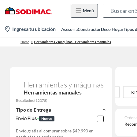
Menú
location-
Ingresa tu ubicación
Asesoría
Constructor
Deco Hogar
Tipos 
icon
Home
Herramientas y máquinas - Herramientas manuales
Herramientas y máquinas
Herramientas manuales
ASA
KARSON
KEEP
KENDO
KI
Resultados
(
12378
)
Tipo de Entrega
Ordena
Nuevo
Recom
Envío gratis al comprar sobre $49.990 en
productos seleccionados.