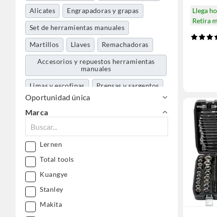
Alicates
Engrapadoras y grapas
Llega h
Retira 
Set de herramientas manuales
Martillos
Llaves
Remachadoras
Accesorios y repuestos herramientas
manuales
Limas y escofinas
Prensas y sargentos
Oportunidad única
Tornillo de banco
Cuchillo cartonero
Marca
Tijeras hojalateras
Caimanes
Cortador de cerámica
Lernen
Hojas y arcos de sierra
Total tools
Abrasivos minerales
Cortaplumas
Kuangye
Combo y mazos
Pistola calafatera
Stanley
Cortatubos
Makita
Gubias y formones