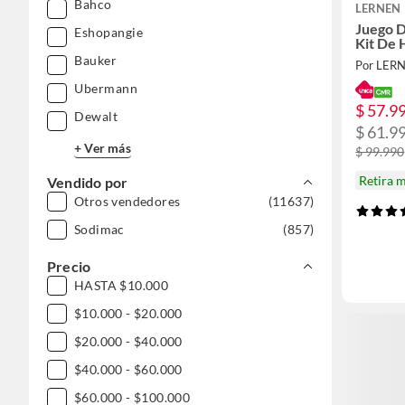
Bahco
Enroscador de tubos
LERNEN
Juego D
Eshopangie
Saco escombro y balde construcción
Kit De 
Bauker
Por LER
Ubermann
$ 57.9
Dewalt
$ 61.9
+ Ver más
$ 99.990
Retira 
Vendido por
Otros vendedores
(11637)
Sodimac
(857)
Precio
HASTA $10.000
$10.000 - $20.000
$20.000 - $40.000
$40.000 - $60.000
$60.000 - $100.000