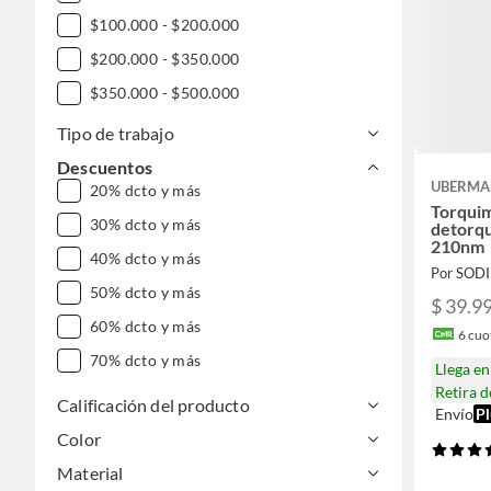
$100.000 - $200.000
$200.000 - $350.000
$350.000 - $500.000
$500.000 - $1.000.000
Tipo de trabajo
DESDE $1.000.000
Descuentos
UBERM
20% dcto y más
Torqui
30% dcto y más
detorqu
210nm
40% dcto y más
Por SOD
50% dcto y más
$ 39.9
60% dcto y más
6
cuot
70% dcto y más
Llega e
Retira 
Calificación del producto
Envío
Pl
Color
Material