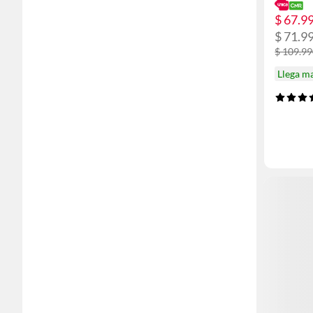
$ 67.9
$ 71.9
$ 109.9
Llega m