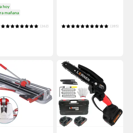
a hoy
ira mañana
(262)
(285)