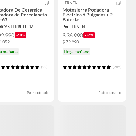
LERNEN
tadora De Ceramica
Motosierra Podadora
tadora de Porcelanato
Eléctrica 6 Pulgadas + 2
r-63
Baterías
DICAS FERRETERIA
Por LERNEN
92.990
$ 36.990
-18%
-54%
4.059
$ 79.990
ga mañana
Llega mañana
(29)
(285)
Patrocinado
Patrocinado