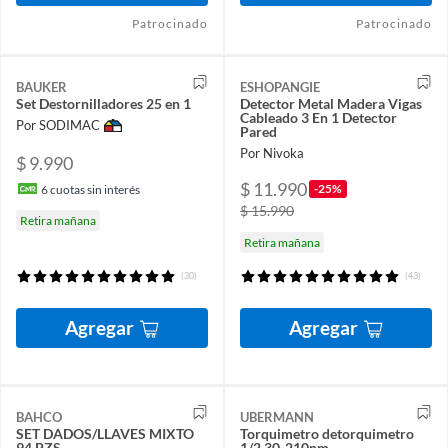
Patrocinado
Patrocinado
BAUKER
ESHOPANGIE
Set Destornilladores 25 en 1
Detector Metal Madera Vigas
Cableado 3 En 1 Detector
Por SODIMAC
Pared
Por Nivoka
$ 9.990
$ 11.990
-25%
6
cuotas sin interés
$ 15.990
Retira mañana
Retira mañana
(30)
(43)
Agregar
Agregar
BAHCO
UBERMANN
SET DADOS/LLAVES MIXTO
Torquimetro detorquimetro
94 PZS
1/2 30-210nm