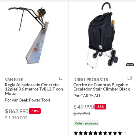
VAN BEEK
DBEST PRODUCTS
Regla Alisadora de Concreto
Carrito de Compras Plegable
12pies 3.6 metros TvB12-T con
Escalador Stair Climber Black
Motor
Por CARRY ALL
Por van Beek Power Tools
$ 49.990
-38%
$ 862.990
-18%
$ 79.990
$ 1.050.000
Retira mañana
(6)