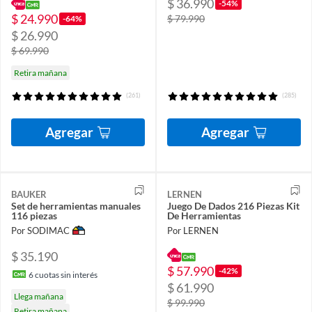
$ 36.990
-54%
$ 24.990
$ 79.990
-64%
$ 26.990
$ 69.990
Retira mañana
(261)
(285)
Agregar
Agregar
BAUKER
LERNEN
Set de herramientas manuales
Juego De Dados 216 Piezas Kit
116 piezas
De Herramientas
Por SODIMAC
Por LERNEN
$ 35.190
$ 57.990
-42%
6
cuotas sin interés
$ 61.990
Llega mañana
$ 99.990
Retira mañana