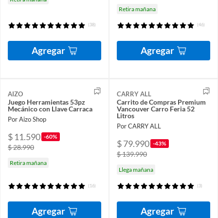
Retira mañana
(38)
(46)
Agregar
Agregar
AIZO
CARRY ALL
Juego Herramientas 53pz
Carrito de Compras Premium
Mecánico con Llave Carraca
Vancouver Carro Feria 52
Litros
Por Aizo Shop
Por CARRY ALL
$ 11.590
-60%
$ 79.990
-43%
$ 28.990
$ 139.990
Retira mañana
Llega mañana
(16)
(3)
Agregar
Agregar