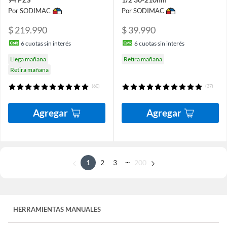
Por SODIMAC
Por SODIMAC
$ 219.990
$ 39.990
6
cuotas sin interés
6
cuotas sin interés
Llega mañana
Retira mañana
Retira mañana
(60)
(37)
Agregar
Agregar
...
1
2
3
200
HERRAMIENTAS MANUALES