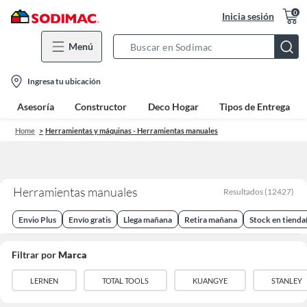
0
Inicia sesión
Menú
Search
Bar
location-
Ingresa tu ubicación
icon
Asesoría
Constructor
Deco Hogar
Tipos de Entrega
Home
Herramientas y máquinas - Herramientas manuales
Herramientas manuales
Resultados
(
12427
)
Envio Plus
Envío gratis
Llega mañana
Retira mañana
Stock en tienda
Filtrar por
Marca
LERNEN
TOTAL TOOLS
KUANGYE
STANLEY