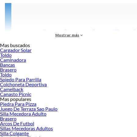
Mostrar más
Mas buscados
Cargador Solar
Toldo
Caminadora
Bancas
Brasero
Toldo
Spiedo Para Parrilla
Colchoneta Deportiva
Camelback
Canasto Picnic
Mas populares
Las
herramientas manuales
son esenciales en cualquier caja de herramientas, ya
Piedra Para Pizza
sea para bricolaje en casa, reparaciones en el trabajo o proyectos profesionales.
Juego De Terraza Sao Paulo
Esta categoría abarca una variedad de herramientas diseñadas para trabajar con
Silla Mecedora Adulto
Brasero
precisión y eficiencia en diferentes materiales y situaciones. Entre las categorías
Arcos De Futbol
comunes se encuentran dados, destornilladores, serruchos, alicates, llaves,
Sillas Mecedoras Adultos
martillos, entre otros. Marcas como Bauker, Bahco y Black+Decker ofrecen una
Silla Colgante
amplia gama de
herramientas manuales
confiables y duraderas.