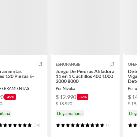
ESHOPANGIE
OFE
rramientas
Juego De Piedras Afiladora
Det
s 120 Piezas E-
11 en 1 Cuchillos 400 1000
Viga
3000 8000
Det
 HERRAMIENTAS
Por Nivoka
Por 
90
$ 12.990
$ 1
-49%
-32%
90
$ 18.990
$ 19
añana
Llega mañana
Lle
(14)
(2)