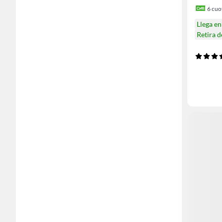
6
cuot
Llega e
Retira 