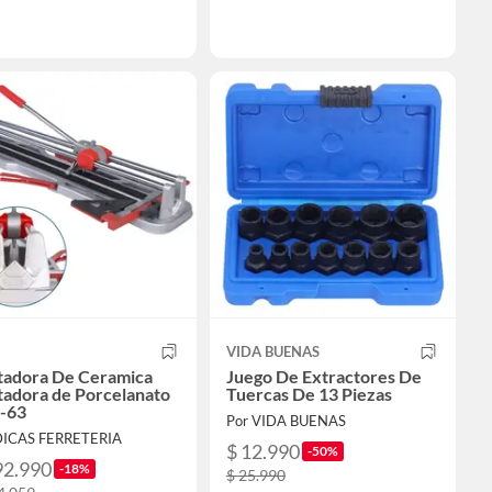
VIDA BUENAS
tadora De Ceramica
Juego De Extractores De
tadora de Porcelanato
Tuercas De 13 Piezas
r-63
Por VIDA BUENAS
DICAS FERRETERIA
$ 12.990
-50%
92.990
-18%
$ 25.990