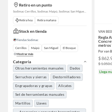
Retiro en un punto
Sodimac Cerrillos, Sodimac Maipú, Sodimac San Miguel, Sodimac El Bosque, Sodimac San Bernardo, Constructor Cantagallo, Sodimac Talagante, Sodimac San Fernando
Retira hoy
Retira mañana
Stock en tienda
VAN BEE
Regla A
Tiendas Sodimac
Concret
metros
Cerrillos
Maipú
San Miguel
El Bosque
Por van 
Mostrar más
$ 862.
Categoría
$ 1.050.
Otras herramientas manuales
Dados
Llega m
Serruchos y sierras
Destornilladores
Engrapadoras y grapas
Alicates
Set de herramientas manuales
Martillos
Llaves
Accesorios y repuestos herramientas