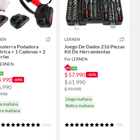
NEN
LERNEN
osierra Podadora
Juego De Dados 216 Piezas
trica + 1 Cadenas + 2
Kit De Herramientas
rías
Por LERNEN
LERNEN
$ 57.990
-42%
4.990
-64%
$ 61.990
6.990
$ 99.990
.990
Llega mañana
ga mañana
Retira mañana
ira mañana
(261)
(46)