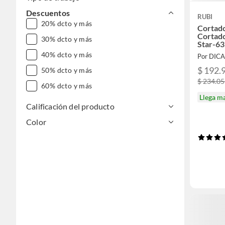
DESDE $1.000.000
Descuentos
RUBI
20% dcto y más
Cortad
Cortado
30% dcto y más
Star-63
40% dcto y más
Por DIC
$ 192.
50% dcto y más
$ 234.0
60% dcto y más
Llega m
Calificación del producto
Color