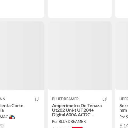
ANN
BLUEDREAMER
UBE
ienta Corte
Amperímetro De Tenaza
Serr
ía
Ut202 Uni-t UT204+
mm
Digital 600A ACDC
IMAC
Por
Numeral Pinza Multímetro
Por BLUEDREAMER
Amperímetro
90
$ 1