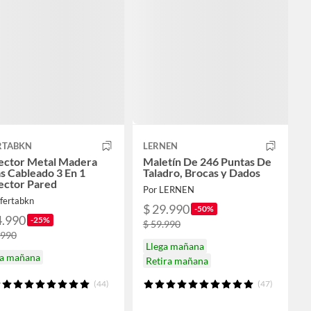
RTABKN
LERNEN
ector Metal Madera
Maletín De 246 Puntas De
s Cableado 3 En 1
Taladro, Brocas y Dados
ector Pared
Por LERNEN
ofertabkn
$ 29.990
-50%
4.990
-25%
$ 59.990
.990
Llega mañana
ga mañana
Retira mañana
(44)
(47)