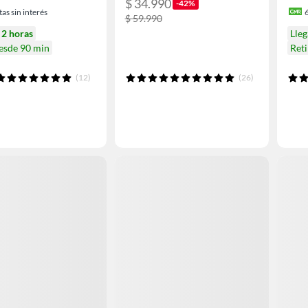
$ 34.990
-42%
as sin interés
$ 59.990
n
2 horas
Lle
desde 90 min
Reti
(12)
(26)