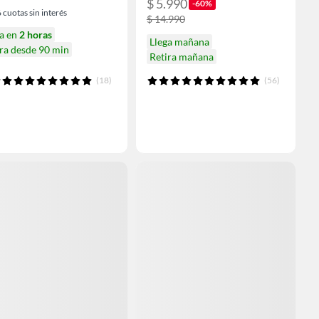
$ 5.990
-60%
6
cuotas sin interés
$ 14.990
ga en
2 horas
Llega mañana
ra desde 90 min
Retira mañana
(18)
(56)