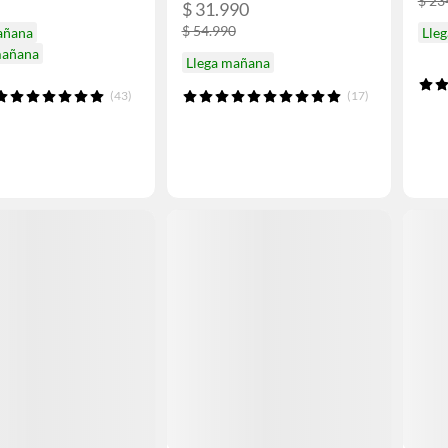
$ 23
$ 31.990
$ 54.990
añana
Lle
mañana
Llega mañana
(43)
(17)