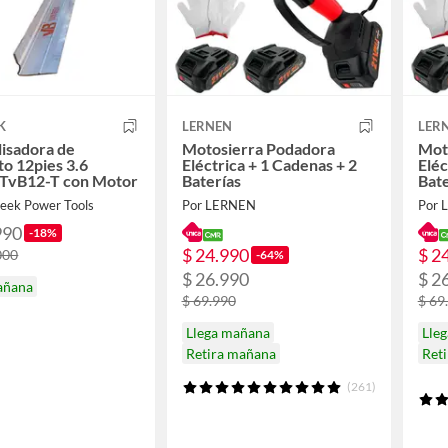
K
LERNEN
LER
lisadora de
Motosierra Podadora
Mot
o 12pies 3.6
Eléctrica + 1 Cadenas + 2
Eléc
 TvB12-T con Motor
Baterías
Bate
Beek Power Tools
Por LERNEN
Por 
990
-18%
$ 24.990
$ 2
000
-64%
$ 26.990
$ 2
añana
$ 69.990
$ 69
Llega mañana
Lle
Retira mañana
Ret
(261)