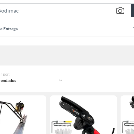
Search
Bar
de Entrega
r por
:
endados