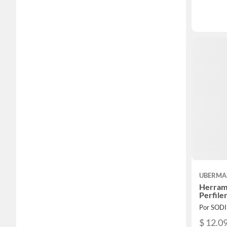
UBERM
Herram
Perfiler
Por SOD
$ 12.0