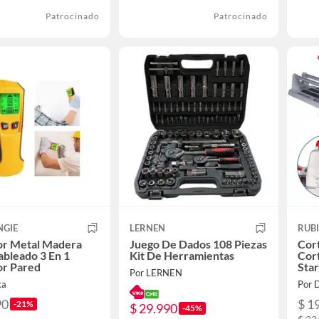
Patrocinado
Patrocinado
NGIE
LERNEN
RUBI
or Metal Madera
Juego De Dados 108 Piezas
Cor
ableado 3 En 1
Kit De Herramientas
Cor
or Pared
Sta
Por LERNEN
ka
Por 
90
$ 1
-21%
$ 29.990
-45%