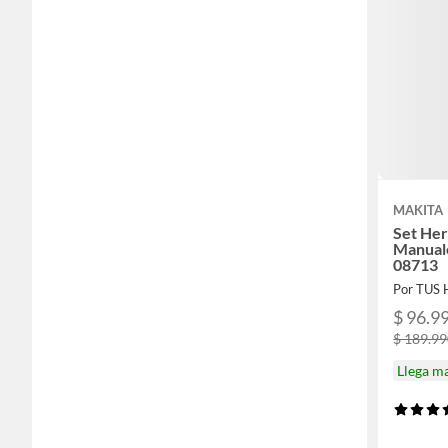
MAKITA
Set He
Manuale
08713
Por TUS
$ 96.9
$ 189.9
Llega m