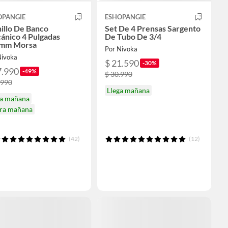
OPANGIE
ESHOPANGIE
illo De Banco
Set De 4 Prensas Sargento
ánico 4 Pulgadas
De Tubo De 3/4
mm Morsa
Por Nivoka
Nivoka
$ 21.590
-30%
7.990
-49%
$ 30.990
.990
Llega mañana
ga mañana
ira mañana
(42)
(12)