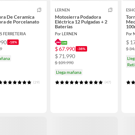
LERNEN
ESH
ora De Ceramica
Motosierra Podadora
Torn
ra de Porcelanato
Eléctrica 12 Pulgadas + 2
Mec
Baterías
100
AS FERRETERIA
Por LERNEN
Por 
990
$ 1
-18%
$ 67.990
59
$ 34
-38%
$ 71.990
añana
Lle
$ 109.990
Ret
Llega mañana
(29)
(47)