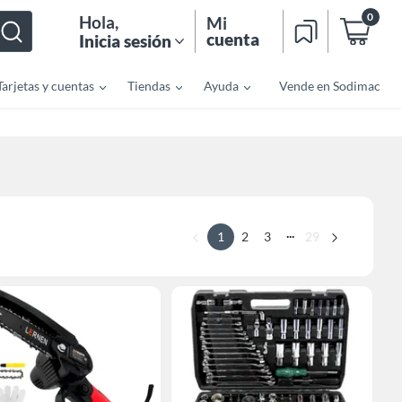
0
Hola
,
Mi
cuenta
Inicia sesión
Tarjetas y cuentas
Tiendas
Ayuda
Vende en Sodimac
...
1
2
3
29