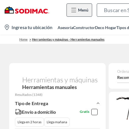
Menú
location-
Ingresa tu ubicación
Asesoría
Constructor
Deco Hogar
Tipos 
icon
Home
Herramientas y máquinas - Herramientas manuales
Ordena
Recom
Herramientas y máquinas
Herramientas manuales
Resultados
(
1348
)
Tipo de Entrega
Envío a domicilio
Gratis
Llega en 2 horas
Llega mañana