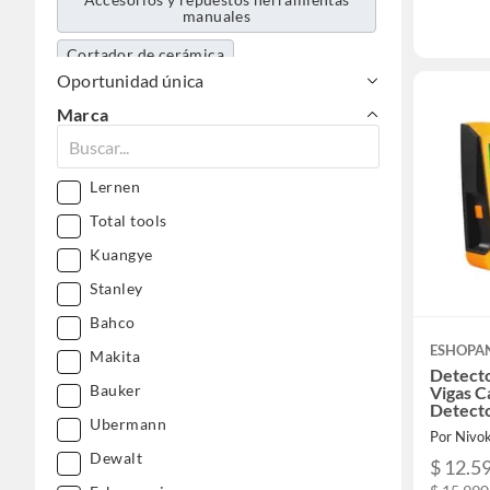
manuales
Cortador de cerámica
Oportunidad única
Prensas y sargentos
Limas y escofinas
Marca
Cuchillo cartonero
Remachadoras
Tornillo de banco
Tijeras hojalateras
Lernen
Hojas y arcos de sierra
Caimanes
Total tools
Cortaplumas
Pistola calafatera
Kuangye
Enroscador de tubos
Stanley
Gubias y formones
Bahco
Combo y mazos
ESHOPA
Makita
Detect
Bauker
Vigas C
Detect
Ubermann
Por Nivo
Dewalt
$ 12.5