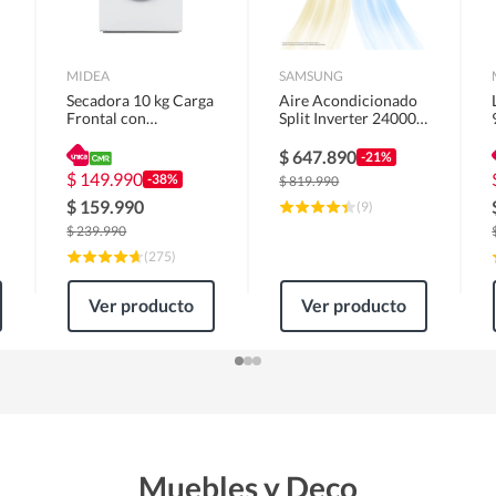
MIDEA
SAMSUNG
Secadora 10 kg Carga
Aire Acondicionado
Frontal con
Split Inverter 24000
Evacuación Blanco
BTU
MD100A100/W2
$
647.890
-21%
$
149.990
-38%
$
819.990
$
159.990
(
9
)
$
239.990
(
275
)
Ver producto
Ver producto
Muebles y Deco