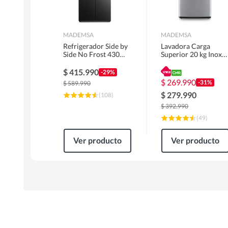
MADEMSA
MADEMSA
Refrigerador Side by
Lavadora Carga
Side No Frost 430
Superior 20 kg Inox
Litros Negro
MDWMT20S
MAS430B
$
415.990
-29%
$
269.990
-31%
$
589.990
$
279.990
(
108
)
$
392.990
(
49
)
Ver producto
Ver producto