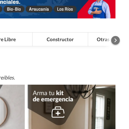
re Libre
Constructor
Otras Categor
eíbles.