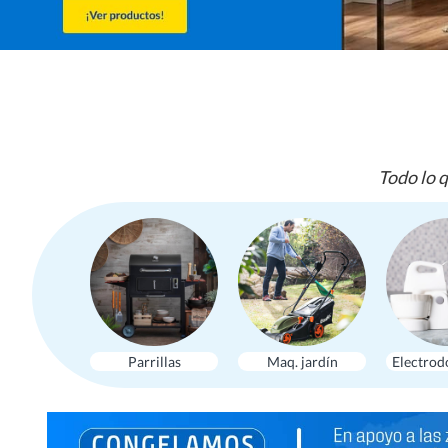
Todo lo q
Parrillas
Maq. jardín
Electrod