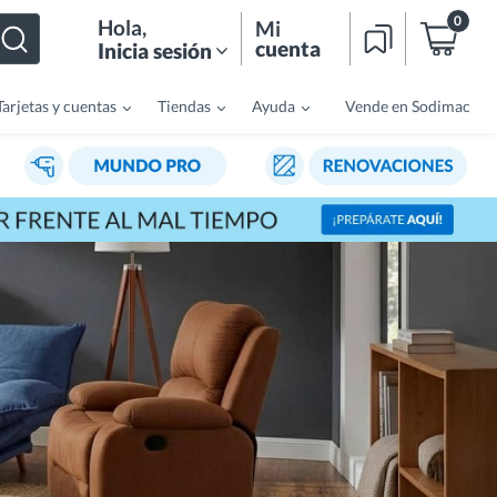
0
Hola
,
Mi
cuenta
Inicia sesión
Tarjetas y cuentas
Tiendas
Ayuda
Vende en Sodimac