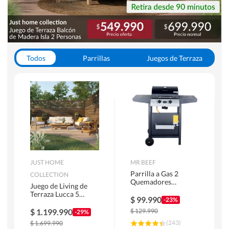
Todos
Parrillas
Juegos de Terraza
Toldos
JUST HOME
MR BEEF
Parrilla a Gas 2
COLLECTION
Quemadores
Juego de Living de
Bandejas Laterales
Terraza Lucca 5
$
99.990
-23%
Personas Natural
$
1.199.990
$
129.990
-29%
(
243
)
$
1.699.990