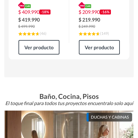
180 x 90 x 76 cm
Atlanta 91x101x94
Café
cm Negro
$
409.990
$
209.990
-18%
-16%
$
419.990
$
219.990
$
499.990
$
249.990
(
46
)
(
149
)
Ver producto
Ver producto
Baño, Cocina, Pisos
El toque final para todos tus proyectos encuentralo solo aquí