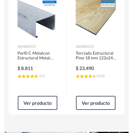
Herramientas Manuales
Sierras Circulares
GENERICO
GENERICO
Perfil C Metalcon
Terciado Estructural
Estructural Metal
Pino 18 mm 122x244
62x20x0.85 mm 6 m
cm
$
8.811
$
23.490
(
93
)
(
868
)
Ver producto
Ver producto