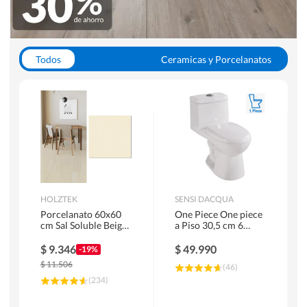
Todos
Ceramicas y Porcelanatos
Calefont y Termos
Pisos Vinilicos
WC y Sanitarios
Pisos Flotantes y Laminados
Pinturas
Duchas y Mamparas
HOLZTEK
SENSI DACQUA
Porcelanato 60x60
One Piece One piece
cm Sal Soluble Beige
a Piso 30,5 cm 6
1.44 m2
Litros Riva Blanco
$
9.346
$
49.990
-19%
$
11.506
(
46
)
(
234
)