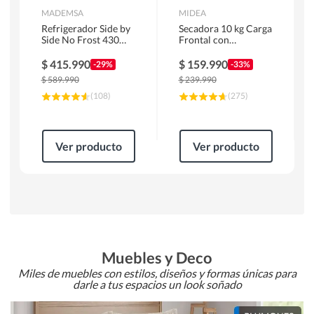
MADEMSA
MIDEA
Refrigerador Side by
Secadora 10 kg Carga
Side No Frost 430
Frontal con
Litros Negro
Evacuación Blanco
MAS430B
MD100A100/W2
$
415.990
$
159.990
-29%
-33%
$
589.990
$
239.990
(
108
)
(
275
)
Ver producto
Ver producto
Muebles y Deco
Miles de muebles con estilos, diseños y formas únicas para
darle a tus espacios un look soñado