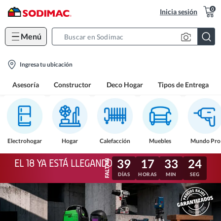
0
Inicia sesión
Menú
Search
Bar
location-
Ingresa tu ubicación
icon
Asesoría
Constructor
Deco Hogar
Tipos de Entrega
Electrohogar
Hogar
Calefacción
Muebles
Mundo Pro
39
17
33
21
EL 18 YA ESTÁ LLEGANDO
DÍAS
HORAS
MIN
SEG