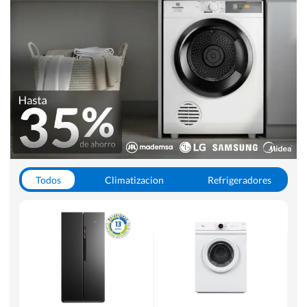
Todos
Climatizacion
Refrigeradores
Lavado y Secado
Cocinas
Aspiradoras
Hornos y Microondas
Otros