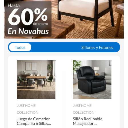
Todos
Sillones y Futones
Juegos de Comedor
Lamparas
Closets
Escritorios y Sillas PC
Racks y Muebles TV
Alfombras
JUST HOME
JUST HOME
COLLECTION
COLLECTION
Juego de Comedor
Sillón Reclinable
Campania 6 Sillas
Masajeador
Mesa Rectangular
Calentador 1 cuerpo