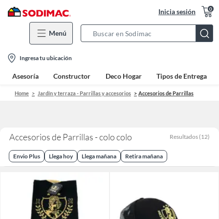
0
Inicia sesión
Menú
Search
Bar
location-
Ingresa tu ubicación
icon
Asesoría
Constructor
Deco Hogar
Tipos de Entrega
Home
Jardín y terraza - Parrillas y accesorios
Accesorios de Parrillas
Accesorios de Parrillas - colo colo
Resultados
(
12
)
Envio Plus
Llega hoy
Llega mañana
Retira mañana