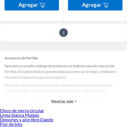
Agregar
Agregar
1
Accesorios de Parrillas
Descubre un amplio catálogo de productos en Sodimac para Accesorios de
Parrillas. Encuentra todo lo que necesitas para renovar tu hogar. ¡Visítanos y
encuentra inspiración para tus proyectos!
Desde herramientas hasta accesorios, estamos aquí para ayudarte a hacer
realidad tus ideas y renovar tus espacios, creando un ambiente único y
personalizado. Explora nuestra selección de herramientas, materiales y
Mostrar más
accesorios de calidad que te ayudarán a crear un espacio más tú.
Disco de sierra circular
Desde remodelaciones hasta proyectos de decoración, estamos aquí para hacer
Linea blanca Maigas
tus ideas realidad. ¡Visítanos y encuentra todo lo que tenemos para ofrecerte en
Deportes y aire libre Daedo
Accesorios de Parrillas!
Flor de loto