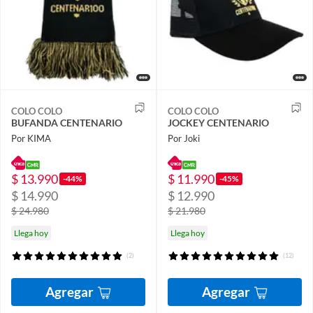
COLO COLO
COLO COLO
BUFANDA CENTENARIO
JOCKEY CENTENARIO
Por KIMA
Por Joki
$ 13.990
$ 11.990
-44%
-45%
$ 14.990
$ 12.990
$ 24.980
$ 21.980
Llega hoy
Llega hoy
(2)
(12)
Agregar
Agregar