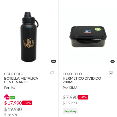
COLO COLO
COLO COLO
BOTELLA METALICA
HERMETICO DIVIDIDO
CENTENARIO
700ML
Por Joki
Por KIMA
$ 7.990
-50%
$ 17.990
$ 15.990
-38%
$ 19.980
Llega hoy
$ 28.970