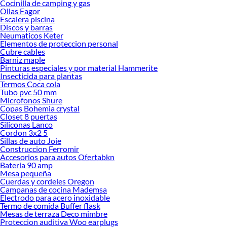
Cocinilla de camping y gas
Explora la variedad de productos de Accesorios de Parrillas en Sodimac
Ollas Fagor
Escalera piscina
Herramientas, materiales y accesorios de calidad para tus proyectos y
Discos y barras
renovación de espacios. ¡Visítanos y descubre todo lo que tenemos para
Neumaticos Keter
ofrecerte!
Elementos de proteccion personal
Cubre cables
Encuentra una amplia variedad de productos de Accesorios de Parrillas en
Barniz maple
Sodimac. Encuentra todo lo necesario para tus proyectos de renovación y
Pinturas especiales y por material Hammerite
decoración. ¡Visítanos y haz tus ideas realidad!
Insecticida para plantas
Termos Coca cola
Tubo pvc 50 mm
Microfonos Shure
Copas Bohemia crystal
Closet 8 puertas
Siliconas Lanco
Cordon 3x2 5
Sillas de auto Joie
Construccion Ferromir
Accesorios para autos Ofertabkn
Bateria 90 amp
Mesa pequeña
Cuerdas y cordeles Oregon
Campanas de cocina Mademsa
Electrodo para acero inoxidable
Termo de comida Buffer flask
Mesas de terraza Deco mimbre
Proteccion auditiva Woo earplugs