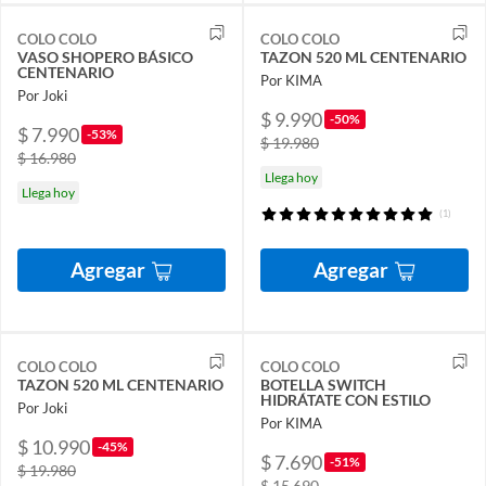
COLO COLO
COLO COLO
VASO SHOPERO BÁSICO
TAZON 520 ML CENTENARIO
CENTENARIO
Por KIMA
Por Joki
$ 9.990
-50%
$ 7.990
-53%
$ 19.980
$ 16.980
Llega hoy
Llega hoy
(1)
Agregar
Agregar
COLO COLO
COLO COLO
TAZON 520 ML CENTENARIO
BOTELLA SWITCH
HIDRÁTATE CON ESTILO
Por Joki
Por KIMA
$ 10.990
-45%
$ 7.690
-51%
$ 19.980
$ 15.690