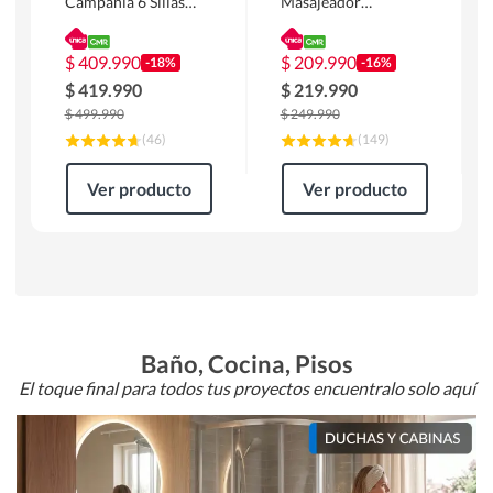
Campania 6 Sillas
Masajeador
Mesa Rectangular
Calentador 1 cuerpo
180 x 90 x 76 cm
Atlanta 91x101x94
Café
cm Negro
$
409.990
$
209.990
-18%
-16%
$
419.990
$
219.990
$
499.990
$
249.990
(
46
)
(
149
)
Ver producto
Ver producto
Baño, Cocina, Pisos
El toque final para todos tus proyectos encuentralo solo aquí