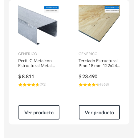
Herramientas Manuales
Sierras Circulares
GENERICO
GENERICO
Perfil C Metalcon
Terciado Estructural
Estructural Metal
Pino 18 mm 122x244
62x20x0.85 mm 6 m
cm
$
8.811
$
23.490
(
93
)
(
868
)
Ver producto
Ver producto