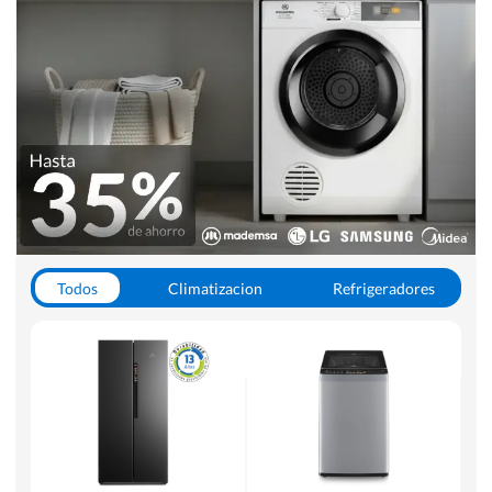
Todos
Climatizacion
Refrigeradores
Lavado y Secado
Cocinas
Aspiradoras
Hornos y Microondas
Otros