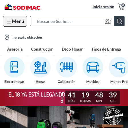
0
Inicia sesión
Menú
Search
Bar
location-
Ingresa tu ubicación
icon
Asesoría
Constructor
Deco Hogar
Tipos de Entrega
Electrohogar
Hogar
Calefacción
Muebles
Mundo Pro
41
19
48
36
EL 18 YA ESTÁ LLEGANDO
DÍAS
HORAS
MIN
SEG