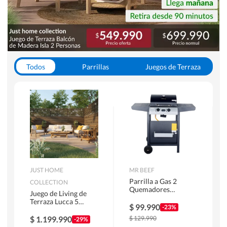
Todos
Parrillas
Juegos de Terraza
Toldos
JUST HOME
MR BEEF
Parrilla a Gas 2
COLLECTION
Quemadores
Juego de Living de
Bandejas Laterales
Terraza Lucca 5
$
99.990
-23%
Personas Natural
$
1.199.990
$
129.990
-29%