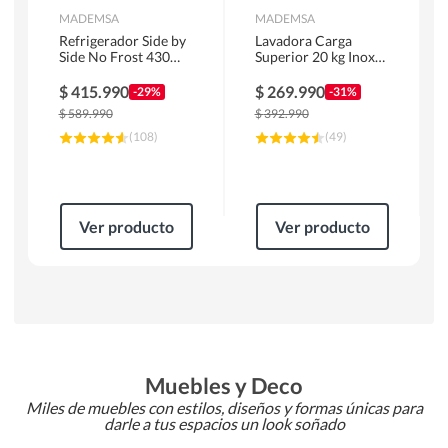
MADEMSA
MADEMSA
Refrigerador Side by
Lavadora Carga
Side No Frost 430
Superior 20 kg Inox
Litros Negro
MDWMT20S
MAS430B
$
415.990
$
269.990
-29%
-31%
$
589.990
$
392.990
(
108
)
(
49
)
Ver producto
Ver producto
Muebles y Deco
Miles de muebles con estilos, diseños y formas únicas para
darle a tus espacios un look soñado