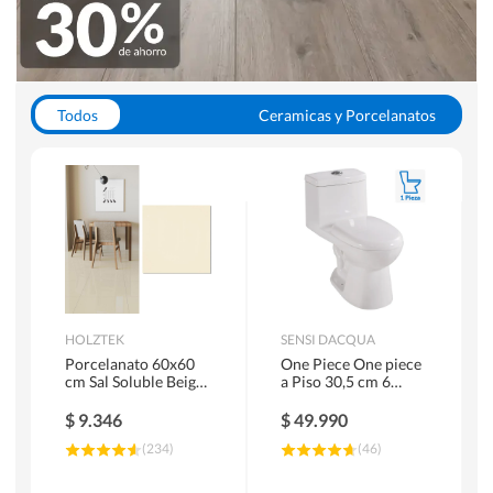
Todos
Ceramicas y Porcelanatos
Calefont y Termos
Pisos Vinilicos
WC y Sanitarios
Pisos Flotantes y Laminados
Pinturas
Duchas y Mamparas
HOLZTEK
SENSI DACQUA
Porcelanato 60x60
One Piece One piece
cm Sal Soluble Beige
a Piso 30,5 cm 6
1.44 m2
Litros Riva Blanco
$
9.346
$
49.990
(
234
)
(
46
)