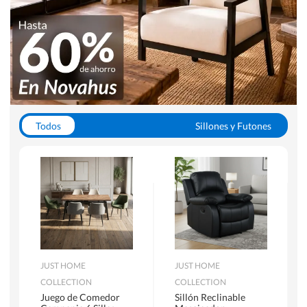
Todos
Sillones y Futones
Juegos de Comedor
Lamparas
Closets
Escritorios y Sillas PC
Racks y Muebles TV
Alfombras
JUST HOME
JUST HOME
COLLECTION
COLLECTION
Juego de Comedor
Sillón Reclinable