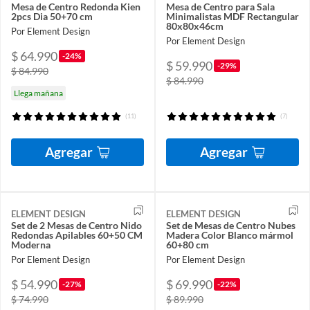
Mesa de Centro Redonda Kien
Mesa de Centro para Sala
2pcs Dia 50+70 cm
Minimalistas MDF Rectangular
80x80x46cm
Por Element Design
Por Element Design
$ 64.990
-24%
$ 59.990
-29%
$ 84.990
$ 84.990
Llega mañana
(11)
(7)
Agregar
Agregar
ELEMENT DESIGN
ELEMENT DESIGN
Set de 2 Mesas de Centro Nido
Set de Mesas de Centro Nubes
Redondas Apilables 60+50 CM
Madera Color Blanco mármol
Moderna
60+80 cm
Por Element Design
Por Element Design
$ 54.990
$ 69.990
-27%
-22%
$ 74.990
$ 89.990