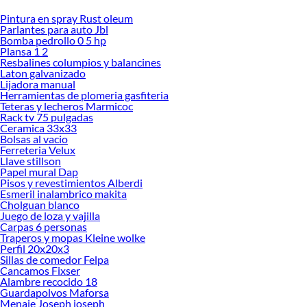
Pintura en spray Rust oleum
Desde remodelaciones hasta proyectos de decoración, estamos aquí para hacer
Parlantes para auto Jbl
tus ideas realidad. ¡Visítanos y encuentra todo lo que tenemos para ofrecerte en
Bomba pedrollo 0 5 hp
Mesas de living!
Plansa 1 2
Resbalines columpios y balancines
Explora la variedad de productos de Mesas de living en Sodimac
Laton galvanizado
Lijadora manual
Herramientas, materiales y accesorios de calidad para tus proyectos y
Herramientas de plomeria gasfiteria
renovación de espacios. ¡Visítanos y descubre todo lo que tenemos para
Teteras y lecheros Marmicoc
ofrecerte!
Rack tv 75 pulgadas
Ceramica 33x33
Encuentra una amplia variedad de productos de Mesas de living en Sodimac.
Bolsas al vacio
Encuentra todo lo necesario para tus proyectos de renovación y decoración.
Ferreteria Velux
¡Visítanos y haz tus ideas realidad!
Llave stillson
Papel mural Dap
Pisos y revestimientos Alberdi
Esmeril inalambrico makita
Cholguan blanco
Juego de loza y vajilla
Carpas 6 personas
Traperos y mopas Kleine wolke
Perfil 20x20x3
Sillas de comedor Felpa
Cancamos Fixser
Alambre recocido 18
Guardapolvos Maforsa
Menaje Joseph joseph