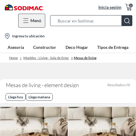
0
Inicia sesión
Menú
Search
Bar
location-
Ingresa tu ubicación
icon
Asesoría
Constructor
Deco Hogar
Tipos de Entrega
Home
Muebles - Living - Sala de Estar
Mesas de living
Mesas de living - element design
Resultados
(
9
)
Llega hoy
Llega mañana