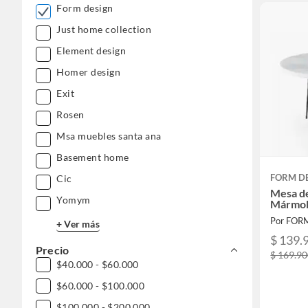
Form design
Just home collection
Element design
Homer design
Exit
Rosen
Msa muebles santa ana
Basement home
FORM D
Cic
Mesa de
Yomym
Mármol
Por FOR
+ Ver más
$ 139.
Precio
$ 169.9
$40.000 - $60.000
$60.000 - $100.000
$100.000 - $200.000