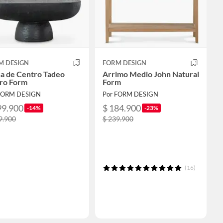
M DESIGN
FORM DESIGN
a de Centro Tadeo
Arrimo Medio John Natural
ro Form
Form
FORM DESIGN
Por FORM DESIGN
99.900
$ 184.900
-14%
-23%
9.900
$ 239.900
(16)