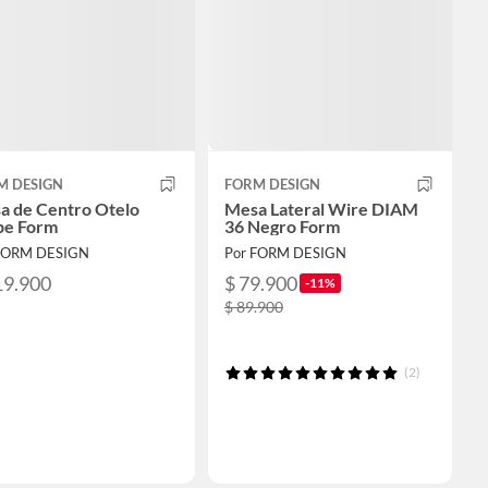
M DESIGN
FORM DESIGN
a de Centro Otelo
Mesa Lateral Wire DIAM
pe Form
36 Negro Form
FORM DESIGN
Por FORM DESIGN
19.900
$ 79.900
-11%
$ 89.900
(2)