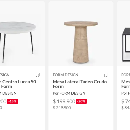
ESIGN
FORM DESIGN
FOR
 Centro Lucca 50
Mesa Lateral Tadeo Crudo
Mes
 Form
Form
For
M DESIGN
Por FORM DESIGN
Por 
900
$ 199.900
$ 7
-18%
-20%
00
$ 249.900
$ 84