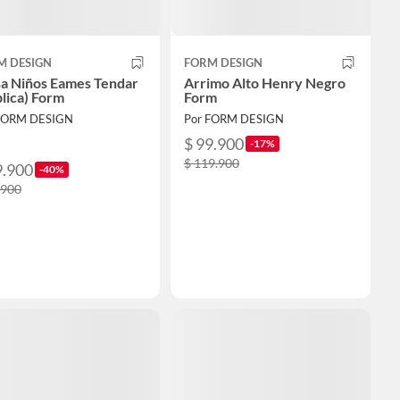
M DESIGN
FORM DESIGN
a Niños Eames Tendar
Arrimo Alto Henry Negro
lica) Form
Form
FORM DESIGN
Por FORM DESIGN
$ 99.900
-17%
$ 119.900
9.900
-40%
.900