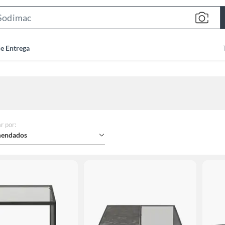
Search
Bar
de Entrega
r por
:
endados