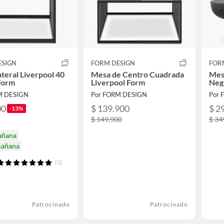
ESIGN
FORM DESIGN
FOR
teral Liverpool 40
Mesa de Centro Cuadrada
Mes
Form
Liverpool Form
Neg
M DESIGN
Por FORM DESIGN
Por 
00
$ 139.900
$ 2
-13%
$ 149.900
$ 34
añana
mañana
(3)
Patrocinado
Patrocinado