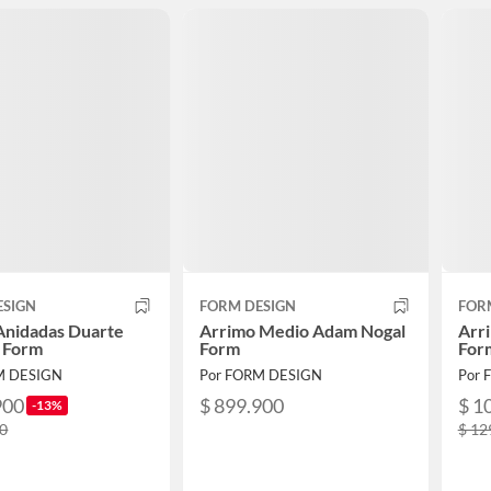
ESIGN
FORM DESIGN
FOR
Anidadas Duarte
Arrimo Medio Adam Nogal
Arr
 Form
Form
For
M DESIGN
Por FORM DESIGN
Por 
900
$ 899.900
$ 1
-13%
00
$ 12