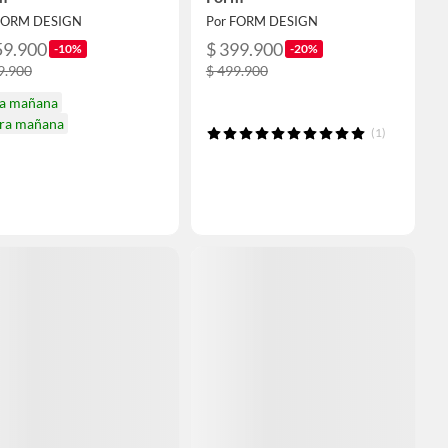
FORM DESIGN
Por FORM DESIGN
59.900
$ 399.900
-10%
-20%
9.900
$ 499.900
ga mañana
ira mañana
(1)