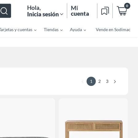
0
Hola
,
Mi
cuenta
Inicia sesión
Tarjetas y cuentas
Tiendas
Ayuda
Vende en Sodimac
1
2
3