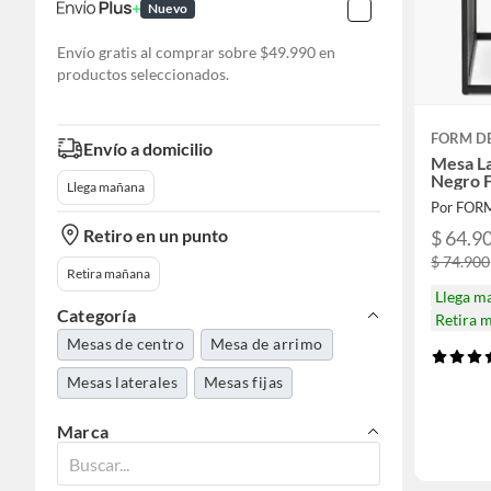
Nuevo
Envío gratis al comprar sobre $49.990 en
productos seleccionados.
FORM D
Envío a domicilio
Mesa La
Negro 
Llega mañana
Por FOR
Retiro en un punto
$ 64.9
$ 74.900
Retira mañana
Llega m
Categoría
Retira 
Mesas de centro
Mesa de arrimo
Mesas laterales
Mesas fijas
Marca