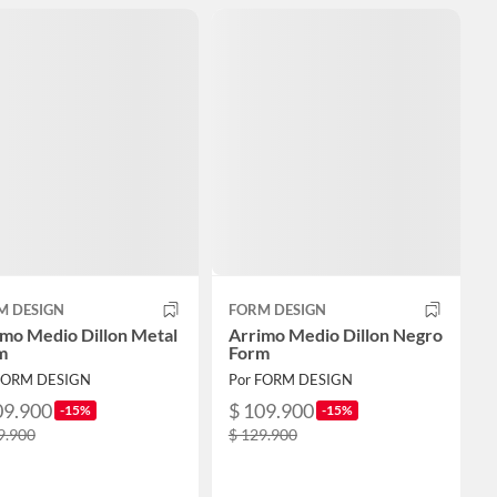
M DESIGN
FORM DESIGN
imo Medio Dillon Metal
Arrimo Medio Dillon Negro
m
Form
FORM DESIGN
Por FORM DESIGN
09.900
$ 109.900
-15%
-15%
9.900
$ 129.900