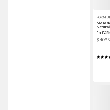
FORM D
Mesa d
Natura
Por FOR
$ 409.