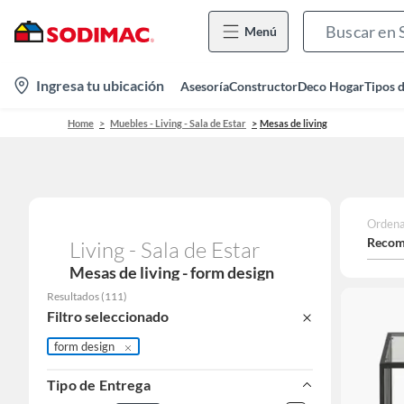
Menú
location-
Ingresa tu ubicación
Asesoría
Constructor
Deco Hogar
Tipos 
icon
Home
Muebles - Living - Sala de Estar
Mesas de living
Ordena
Recom
Living - Sala de Estar
Mesas de living - form design
Resultados
(
111
)
Filtro seleccionado
form design
Tipo de Entrega