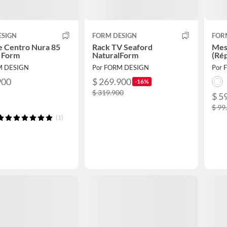
ESIGN
FORM DESIGN
FOR
e Centro Nura 85
Rack TV Seaford
Mes
l Form
NaturalForm
(Rép
M DESIGN
Por FORM DESIGN
Por 
900
$ 269.900
-16%
$ 319.900
$ 5
$ 99
(1)