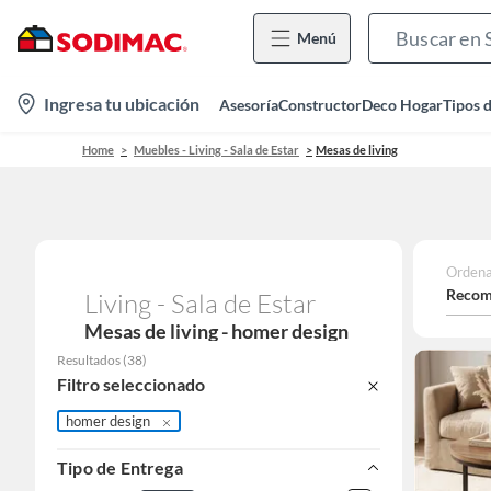
Menú
location-
Ingresa tu ubicación
Asesoría
Constructor
Deco Hogar
Tipos 
icon
Home
Muebles - Living - Sala de Estar
Mesas de living
Ordena
Recom
Living - Sala de Estar
Mesas de living - homer design
Resultados
(
38
)
Filtro seleccionado
homer design
Tipo de Entrega