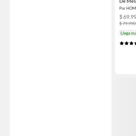
De Mel
Por HOM
$ 69.9
$ 79.990
Llega m