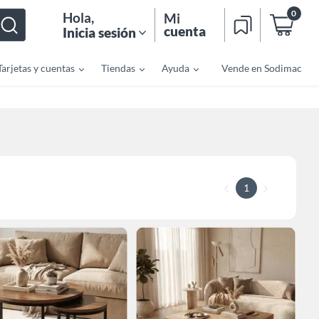
0
Hola
,
Mi
cuenta
Inicia sesión
Tarjetas y cuentas
Tiendas
Ayuda
Vende en Sodimac
1