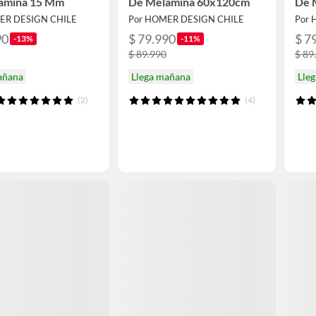
amina 15 Mm
De Melamina 60x120cm
De 
ER DESIGN CHILE
Por HOMER DESIGN CHILE
Por 
90
$ 79.990
$ 7
-13%
-11%
$ 89.990
$ 89
añana
Llega mañana
Lle
(2)
(4)