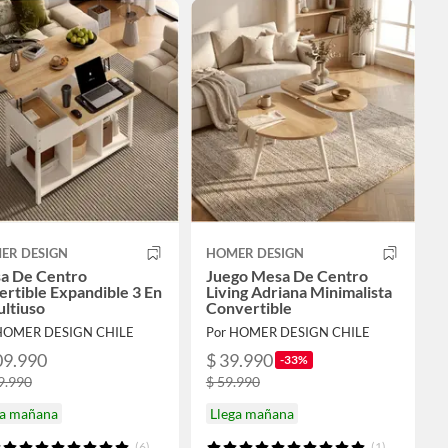
ER DESIGN
HOMER DESIGN
a De Centro
Juego Mesa De Centro
rtible Expandible 3 En
Living Adriana Minimalista
ltiuso
Convertible
HOMER DESIGN CHILE
Por HOMER DESIGN CHILE
09.990
$ 39.990
-33%
9.990
$ 59.990
ga mañana
Llega mañana
(6)
(1)