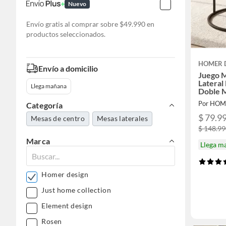
Nuevo
Envío gratis al comprar sobre $49.990 en
productos seleccionados.
HOMER 
Envío a domicilio
Juego 
Lateral
Llega mañana
Doble 
Por HOM
Categoría
$ 79.9
Mesas de centro
Mesas laterales
$ 148.9
Marca
Llega m
Homer design
Just home collection
Element design
Rosen