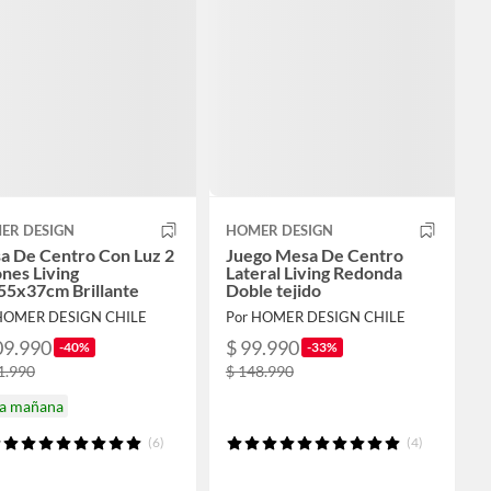
ER DESIGN
HOMER DESIGN
a De Centro Con Luz 2
Juego Mesa De Centro
nes Living
Lateral Living Redonda
55x37cm Brillante
Doble tejido
HOMER DESIGN CHILE
Por HOMER DESIGN CHILE
09.990
$ 99.990
-40%
-33%
1.990
$ 148.990
ga mañana
(6)
(4)