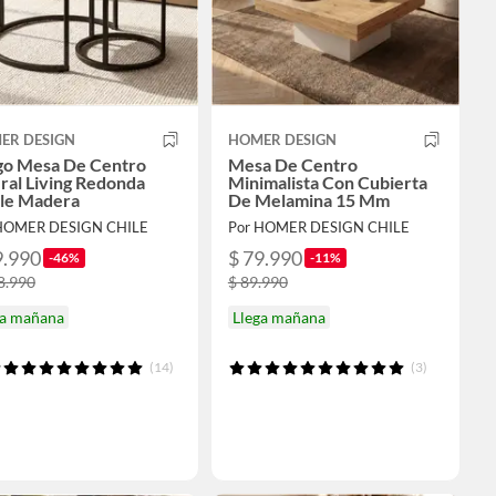
ER DESIGN
HOMER DESIGN
go Mesa De Centro
Mesa De Centro
ral Living Redonda
Minimalista Con Cubierta
le Madera
De Melamina 15 Mm
HOMER DESIGN CHILE
Por HOMER DESIGN CHILE
9.990
$ 79.990
-46%
-11%
8.990
$ 89.990
ga mañana
Llega mañana
(14)
(3)