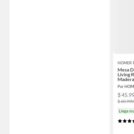
HOMER 
Mesa De
Living 
Madera
Por HOM
$ 45.9
$ 60.990
Llega m