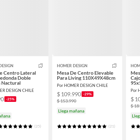
DESIGN
HOMER DESIGN
HOM
 Centro Lateral
Mesa De Centro Elevable
Mes
Redonda Doble
Para Living 110X49X48cm
Cajo
 Nactural
95x
Por HOMER DESIGN CHILE
ER DESIGN CHILE
Por 
$ 109.990
-29%
90
$ 1
-25%
$ 153.990
$ 18
Llega mañana
añana
Lle
(25)
(21)