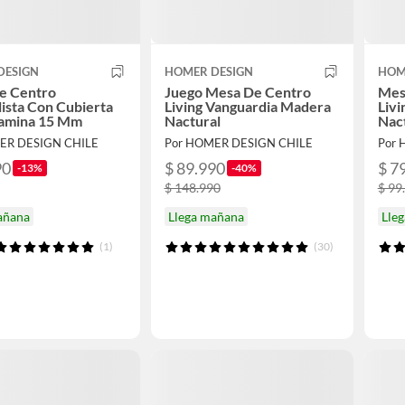
DESIGN
HOMER DESIGN
HOM
e Centro
Juego Mesa De Centro
Mes
ista Con Cubierta
Living Vanguardia Madera
Liv
amina 15 Mm
Nactural
Nac
ER DESIGN CHILE
Por HOMER DESIGN CHILE
Por 
90
$ 89.990
$ 7
-13%
-40%
$ 148.990
$ 99
añana
Llega mañana
Lle
(1)
(30)