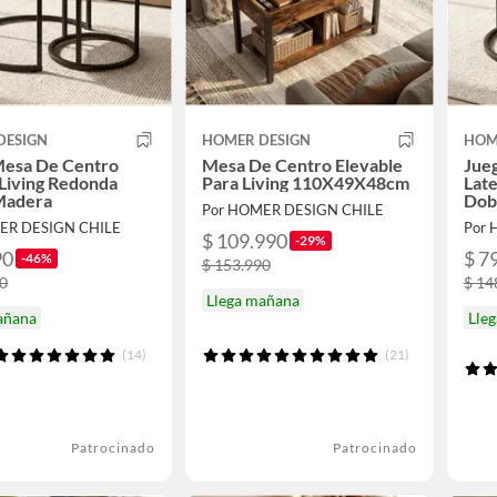
DESIGN
HOMER DESIGN
HOM
Mesa De Centro
Mesa De Centro Elevable
Jue
 Living Redonda
Para Living 110X49X48cm
Late
Madera
Dob
Por HOMER DESIGN CHILE
ER DESIGN CHILE
Por 
$ 109.990
-29%
90
$ 7
-46%
$ 153.990
90
$ 14
Llega mañana
añana
Lle
(14)
(21)
Patrocinado
Patrocinado