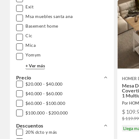
Exit
Msa muebles santa ana
Basement home
Cic
Mica
Yomym
+ Ver más
Precio
HOMER 
$20.000 - $40.000
Mesa D
Coverti
$40.000 - $60.000
1 Multi
Por HOM
$60.000 - $100.000
$ 109.
$100.000 - $200.000
$ 119.9
Descuentos
Llega m
20% dcto y más