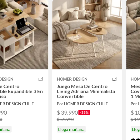
DESIGN
HOMER DESIGN
HOM
e Centro
Juego Mesa De Centro
Mes
ble Expandible 3 En
Living Adriana Minimalista
Cove
uso
Convertible
1 Mu
ER DESIGN CHILE
Por HOMER DESIGN CHILE
Por 
990
$ 39.990
$ 1
-33%
90
$ 59.990
$ 11
añana
Llega mañana
Lle