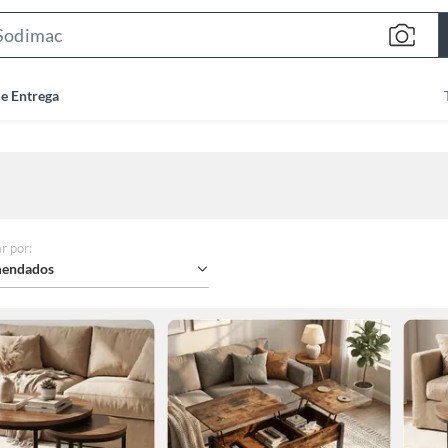
Search
Bar
de Entrega
r por
:
endados