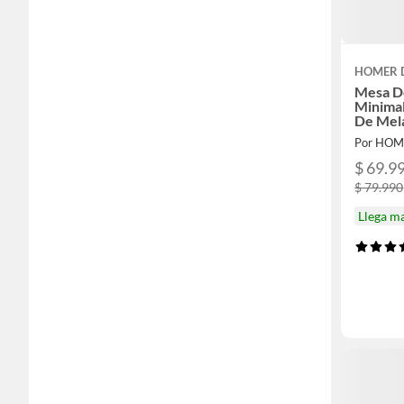
HOMER 
Mesa D
Minimal
De Mel
Por HOM
$ 69.9
$ 79.990
Llega m