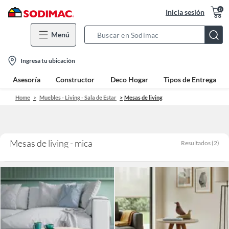
0
Inicia sesión
Menú
Search
Bar
location-
Ingresa tu ubicación
icon
Asesoría
Constructor
Deco Hogar
Tipos de Entrega
Home
Muebles - Living - Sala de Estar
Mesas de living
Mesas de living - mica
Resultados
(
2
)