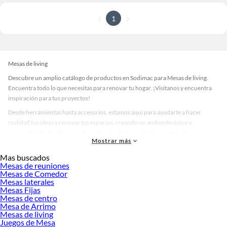
1
Mesas de living
Descubre un amplio catálogo de productos en Sodimac para Mesas de living.
Encuentra todo lo que necesitas para renovar tu hogar. ¡Visítanos y encuentra
inspiración para tus proyectos!
Desde herramientas hasta accesorios, estamos aquí para ayudarte a hacer
realidad tus ideas y renovar tus espacios, creando un ambiente único y
personalizado. Explora nuestra selección de herramientas, materiales y
Mostrar más
accesorios de calidad que te ayudarán a crear un espacio más tú.
Mas buscados
Desde remodelaciones hasta proyectos de decoración, estamos aquí para hacer
Mesas de reuniones
tus ideas realidad. ¡Visítanos y encuentra todo lo que tenemos para ofrecerte en
Mesas de Comedor
Mesas de living!
Mesas laterales
Mesas Fijas
Explora la variedad de productos de Mesas de living en Sodimac
Mesas de centro
Mesa de Arrimo
Herramientas, materiales y accesorios de calidad para tus proyectos y
Mesas de living
renovación de espacios. ¡Visítanos y descubre todo lo que tenemos para
Juegos de Mesa
ofrecerte!