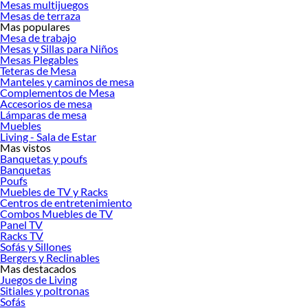
Mesas multijuegos
Mesas de terraza
Encuentra una amplia variedad de productos de Mesas de living en Sodimac.
Mas populares
Encuentra todo lo necesario para tus proyectos de renovación y decoración.
Mesa de trabajo
¡Visítanos y haz tus ideas realidad!
Mesas y Sillas para Niños
Mesas Plegables
Teteras de Mesa
Manteles y caminos de mesa
Complementos de Mesa
Accesorios de mesa
Lámparas de mesa
Muebles
Living - Sala de Estar
Mas vistos
Banquetas y poufs
Banquetas
Poufs
Muebles de TV y Racks
Centros de entretenimiento
Combos Muebles de TV
Panel TV
Racks TV
Sofás y Sillones
Bergers y Reclinables
Mas destacados
Juegos de Living
Sitiales y poltronas
Sofás