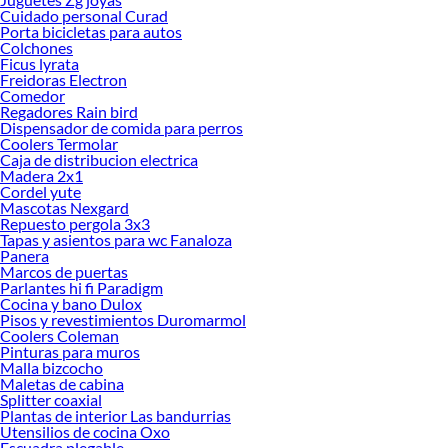
Sodimac. Encuentra todo lo necesario para tus proyectos de renovación y
Cuidado personal Curad
decoración. ¡Visítanos y haz tus ideas realidad!
Porta bicicletas para autos
Colchones
Ficus lyrata
Freidoras Electron
Comedor
Regadores Rain bird
Dispensador de comida para perros
Coolers Termolar
Caja de distribucion electrica
Madera 2x1
Cordel yute
Mascotas Nexgard
Repuesto pergola 3x3
Tapas y asientos para wc Fanaloza
Panera
Marcos de puertas
Parlantes hi fi Paradigm
Cocina y bano Dulox
Pisos y revestimientos Duromarmol
Coolers Coleman
Pinturas para muros
Malla bizcocho
Maletas de cabina
Splitter coaxial
Plantas de interior Las bandurrias
Utensilios de cocina Oxo
Escuadra plegable