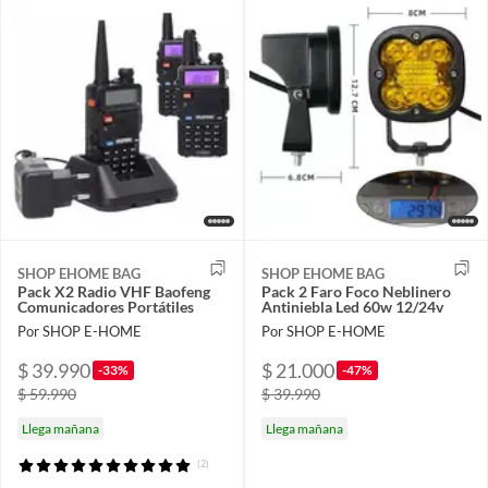
SHOP EHOME BAG
SHOP EHOME BAG
Pack X2 Radio VHF Baofeng
Pack 2 Faro Foco Neblinero
Comunicadores Portátiles
Antiniebla Led 60w 12/24v
Por SHOP E-HOME
Por SHOP E-HOME
$ 39.990
$ 21.000
-33%
-47%
$ 59.990
$ 39.990
Llega mañana
Llega mañana
(2)