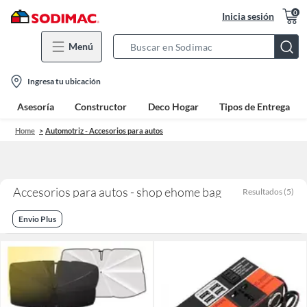
0
Inicia sesión
Menú
Search
Bar
location-
Ingresa tu ubicación
icon
Asesoría
Constructor
Deco Hogar
Tipos de Entrega
Home
Automotriz - Accesorios para autos
Accesorios para autos - shop ehome bag
Resultados
(
5
)
Envio Plus