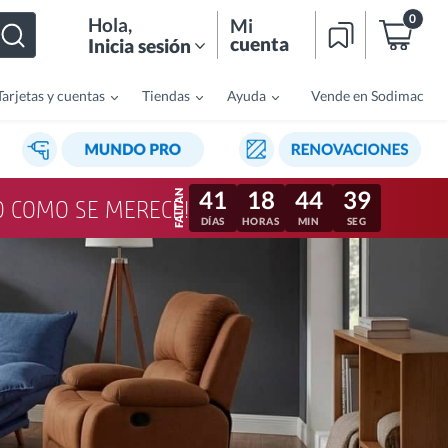
0
Hola
,
Mi
cuenta
Inicia sesión
Tarjetas y cuentas
Tiendas
Ayuda
Vende en Sodimac
41
18
44
36
LO COMO SE MERECE!
DÍAS
HORAS
MIN
SEG