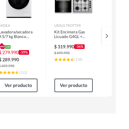
MIDEA
URSUS TROTTER
MIDEA
Lavadora/secadora
Kit Encimera Gas
Lavadora 
9.5/7 kg Blanco
Licuado G4GL +
Superior 1
MLSF-095B/W
Campana 60cm Inox
MLS-155G
1 Motor FF60IN +
$
319.990
$
229.99
-36%
Horno EPC4NIG
$
279.990
-39%
$
499.990
$
309.990
$
289.990
(
138
)
$
459.990
(
112
)
Ver producto
Ver producto
Ver pr