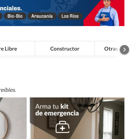
re Libre
Constructor
Otras Categor
eíbles.