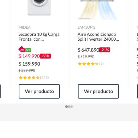
MIDEA
SAMSUNG
Secadora 10 kg Carga
Aire Acondicionado
Frontal con
Split Inverter 24000
Evacuación Blanco
BTU
MD100A100/W2
$
647.890
-21%
$
149.990
-38%
$
819.990
$
159.990
(
9
)
$
239.990
(
275
)
Ver producto
Ver producto