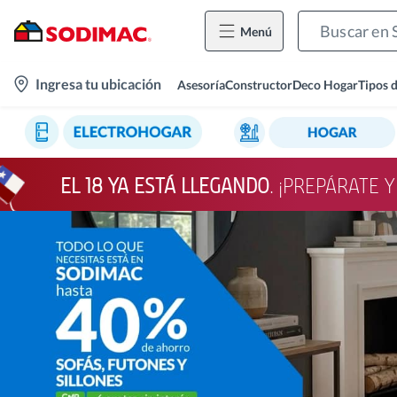
Menú
location-
Ingresa tu ubicación
Asesoría
Constructor
Deco Hogar
Tipos 
icon
EL 18 YA ESTÁ LLEGANDO
. ¡PREPÁRATE 