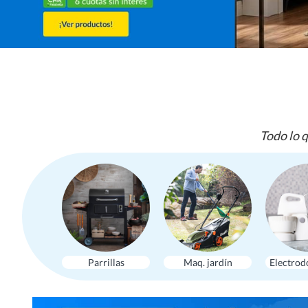
Todo lo q
Parrillas
Maq. jardín
Electrod