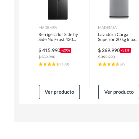
MADEMSA
MADEMSA
Refrigerador Side by
Lavadora Carga
Side No Frost 430
Superior 20 kg Inox
Litros Negro
MDWMT20S
MAS430B
$
415.990
$
269.990
-29%
-31%
$
589.990
$
392.990
(
108
)
(
49
)
Ver producto
Ver producto