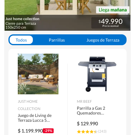
Todos
Parrillas
Juegos de Terraza
Toldos
JUST HOME
MR BEEF
Parrilla a Gas 2
COLLECTION
Quemadores
Juego de Living de
Bandejas Laterales
Terraza Lucca 5
$
129.990
Personas Natural
$
1.199.990
-29%
(
243
)