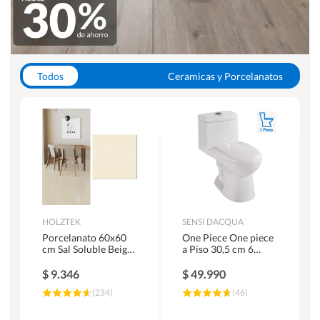
Todos
Ceramicas y Porcelanatos
Calefont y Termos
Pisos Vinilicos
WC y Sanitarios
Pisos Flotantes y Laminados
Pinturas
Duchas y Mamparas
HOLZTEK
SENSI DACQUA
Porcelanato 60x60
One Piece One piece
cm Sal Soluble Beige
a Piso 30,5 cm 6
1.44 m2
Litros Riva Blanco
$
9.346
$
49.990
(
234
)
(
46
)