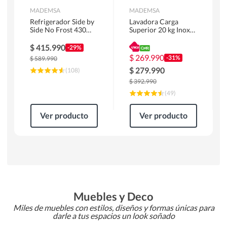
MADEMSA
MADEMSA
Refrigerador Side by
Lavadora Carga
Side No Frost 430
Superior 20 kg Inox
Litros Negro
MDWMT20S
MAS430B
$
415.990
-29%
$
269.990
-31%
$
589.990
$
279.990
(
108
)
$
392.990
(
49
)
Ver producto
Ver producto
Muebles y Deco
Miles de muebles con estilos, diseños y formas únicas para
darle a tus espacios un look soñado