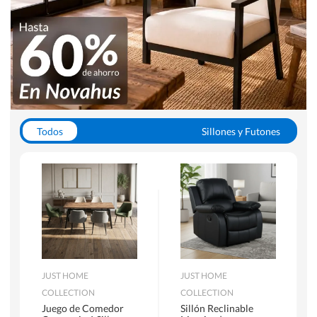
Todos
Sillones y Futones
Juegos de Comedor
Lamparas
Closets
Escritorios y Sillas PC
Racks y Muebles TV
Alfombras
JUST HOME
JUST HOME
COLLECTION
COLLECTION
Juego de Comedor
Sillón Reclinable