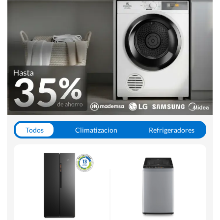
Todos
Climatizacion
Refrigeradores
Lavado y Secado
Cocinas
Aspiradoras
Hornos y Microondas
Otros