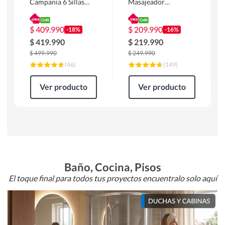
Campania 6 Sillas
Masajeador
Mesa Rectangular
Calentador 1 cuerpo
180 x 90 x 76 cm
Atlanta 91x101x94
Café
cm Negro
$
409.990
$
209.990
-18%
-16%
$
419.990
$
219.990
$
499.990
$
249.990
(
46
)
(
149
)
Ver producto
Ver producto
Baño, Cocina, Pisos
El toque final para todos tus proyectos encuentralo solo aquí