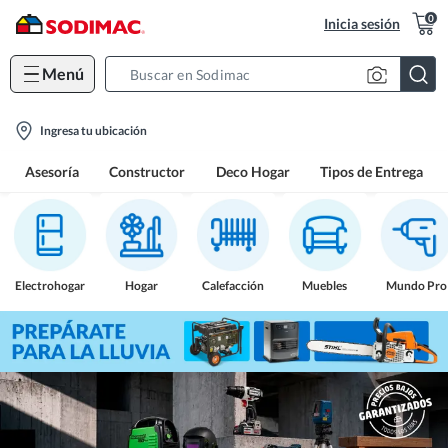
0
Inicia sesión
Menú
Search
Bar
location-
Ingresa tu ubicación
icon
Asesoría
Constructor
Deco Hogar
Tipos de Entrega
Electrohogar
Hogar
Calefacción
Muebles
Mundo Pro