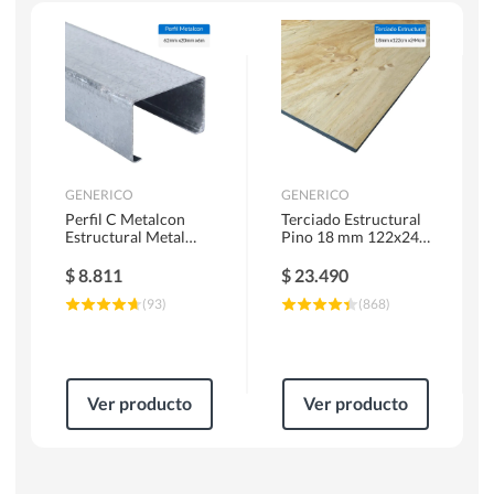
Escaleras
Soldadoras
Herramientas Manuales
Sierras Circulares
GENERICO
GENERICO
Perfil C Metalcon
Terciado Estructural
Estructural Metal
Pino 18 mm 122x244
62x20x0.85 mm 6 m
cm
$
8.811
$
23.490
(
93
)
(
868
)
Ver producto
Ver producto