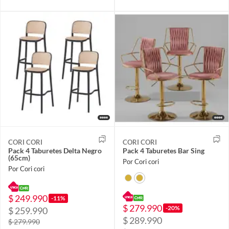
CORI CORI
CORI CORI
Pack 4 Taburetes Delta Negro
Pack 4 Taburetes Bar Sing
(65cm)
Por Cori cori
Por Cori cori
$ 249.990
-11%
$ 279.990
-20%
$ 259.990
$ 289.990
$ 279.990