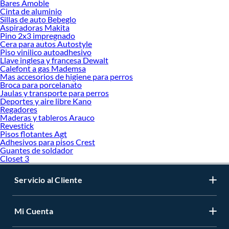
Bares Amoble
Cinta de aluminio
Sillas de auto Bebeglo
Aspiradoras Makita
Pino 2x3 impregnado
Cera para autos Autostyle
Piso vinilico autoadhesivo
Llave inglesa y francesa Dewalt
Calefont a gas Mademsa
Mas accesorios de higiene para perros
Broca para porcelanato
Jaulas y transporte para perros
Deportes y aire libre Kano
Regadores
Maderas y tableros Arauco
Revestick
Pisos flotantes Agt
Adhesivos para pisos Crest
Guantes de soldador
Closet 3
Servicio al Cliente
Mi Cuenta