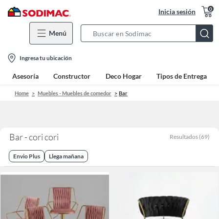
0
Inicia sesión
Menú
Search
Bar
location-
Ingresa tu ubicación
icon
Asesoría
Constructor
Deco Hogar
Tipos de Entrega
Home
Muebles - Muebles de comedor
Bar
Bar - cori cori
Resultados
(
69
)
Envio Plus
Llega mañana