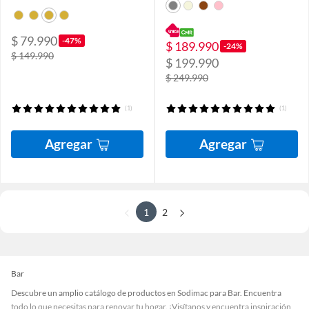
$ 79.990
-47%
$ 189.990
-24%
$ 149.990
$ 199.990
$ 249.990
(1)
(1)
Agregar
Agregar
1
2
Bar
Descubre un amplio catálogo de productos en Sodimac para Bar. Encuentra
todo lo que necesitas para renovar tu hogar. ¡Visítanos y encuentra inspiración