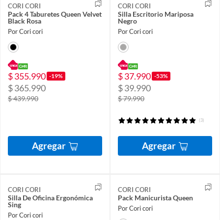
CORI CORI
CORI CORI
Pack 4 Taburetes Queen Velvet
Silla Escritorio Mariposa
Black Rosa
Negro
Por Cori cori
Por Cori cori
$ 355.990
$ 37.990
-19%
-53%
$ 365.990
$ 39.990
$ 439.990
$ 79.990
(3)
Agregar
Agregar
CORI CORI
CORI CORI
Silla De Oficina Ergonómica
Pack Manicurista Queen
Sing
Por Cori cori
Por Cori cori