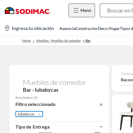
Menú
location-
Ingresa tu ubicación
Asesoría
Constructor
Deco Hogar
Tipos 
icon
Home
Muebles - Muebles de comedor
Bar
Ordena
Recom
Muebles de comedor
Bar - lubabycas
Resultados
(
9
)
Filtro seleccionado
lubabycas
Tipo de Entrega