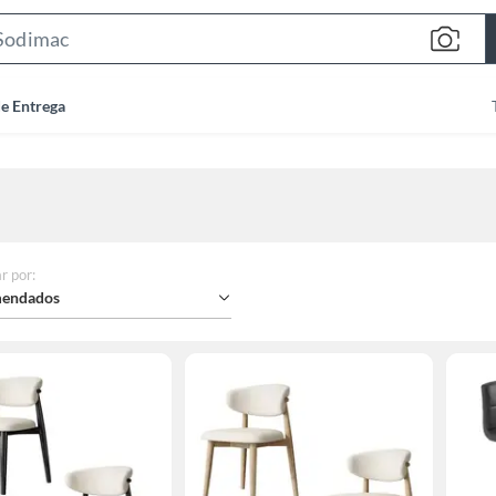
Search
Bar
de Entrega
r por
:
endados