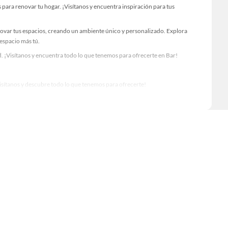
para renovar tu hogar. ¡Visítanos y encuentra inspiración para tus
novar tus espacios, creando un ambiente único y personalizado. Explora
 espacio más tú.
. ¡Visítanos y encuentra todo lo que tenemos para ofrecerte en Bar!
Visítanos y descubre todo lo que tenemos para ofrecerte!
 tus proyectos de renovación y decoración. ¡Visítanos y haz tus ideas