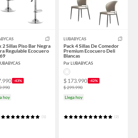
ABYCAS
LUBABYCAS
 2 Sillas Piso Bar Negra
Pack 4 Sillas De Comedor
ra Regulable Ecocuero
Premium Ecocuero Deli
69
Blancas
LUBABYCAS
Por LUBABYCAS
7.990
$ 173.990
-43%
-42%
9.990
$ 299.990
a hoy
Llega hoy
(1)
(2)