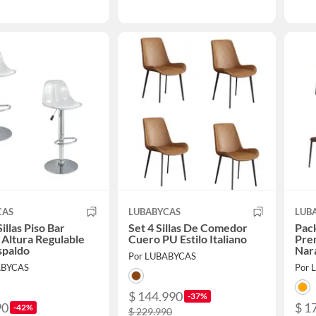
CAS
LUBABYCAS
LUB
illas Piso Bar
Set 4 Sillas De Comedor
Pack
 Altura Regulable
Cuero PU Estilo Italiano
Pre
spaldo
Nar
Por LUBABYCAS
ABYCAS
Por 
$ 144.990
-37%
90
$ 1
-42%
$ 229.990