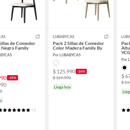
CAS
LUBABYCAS
LUB
Sillas de Comedor
Pack 2 Sillas de Comedor
Pack
 Negro Family
Color Madera Family By
Altu
YC0
ABYCAS
Por LUBABYCAS
Por 
$ 125.990
-26%
$ 6
990
$ 169.990
-35%
$ 11
990
Llega hoy
90
Lleg
oy
(3)