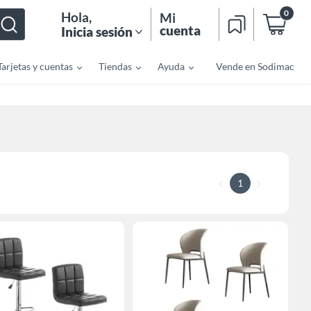
0
Hola
,
Mi
cuenta
Inicia sesión
Tarjetas y cuentas
Tiendas
Ayuda
Vende en Sodimac
1