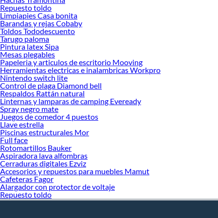
Repuesto toldo
Limpiapies Casa bonita
Barandas y rejas Cobaby
Toldos Tododescuento
Tarugo paloma
Pintura latex Sipa
Mesas plegables
Papeleria y articulos de escritorio Mooving
Herramientas electricas e inalambricas Workpro
Nintendo switch lite
Control de plaga Diamond bell
Respaldos Rattán natural
Linternas y lamparas de camping Eveready
Spray negro mate
Juegos de comedor 4 puestos
Llave estrella
Piscinas estructurales Mor
Full face
Rotomartillos Bauker
Aspiradora lava alfombras
Cerraduras digitales Ezviz
Accesorios y repuestos para muebles Mamut
Cafeteras Fagor
Alargador con protector de voltaje
Repuesto toldo