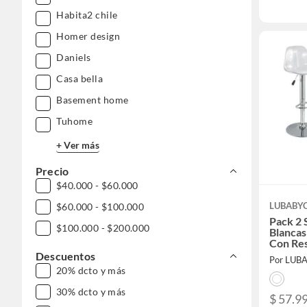
Habita2 chile
Homer design
Daniels
Casa bella
Basement home
Tuhome
+ Ver más
Precio
$40.000 - $60.000
LUBABY
$60.000 - $100.000
Pack 2 S
$100.000 - $200.000
Blancas
Con Re
Descuentos
Por LUB
20% dcto y más
30% dcto y más
$ 57.9