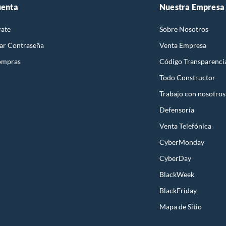
uenta
Nuestra Empresa
rate
Sobre Nosotros
ar Contraseña
Venta Empresa
ompras
Código Transparenci
Todo Constructor
Trabajo con nosotros
Defensoría
Venta Telefónica
CyberMonday
CyberDay
BlackWeek
BlackFriday
Mapa de Sitio