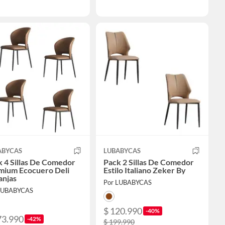
ABYCAS
LUBABYCAS
 4 Sillas De Comedor
Pack 2 Sillas De Comedor
mium Ecocuero Deli
Estilo Italiano Zeker By
anjas
Por LUBABYCAS
LUBABYCAS
$ 120.990
-40%
73.990
-42%
$ 199.990