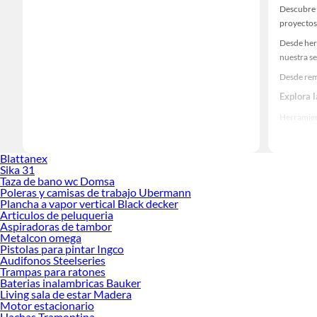
Descubre 
proyectos
Desde her
nuestra se
Desde rem
Explora 
Herramient
Encuentra
realidad!
Blattanex
Sika 31
Taza de bano wc Domsa
Poleras y camisas de trabajo Ubermann
Plancha a vapor vertical Black decker
Articulos de peluqueria
Aspiradoras de tambor
Metalcon omega
Pistolas para pintar Ingco
Audifonos Steelseries
Trampas para ratones
Baterias inalambricas Bauker
Living sala de estar Madera
Motor estacionario
Hachas Tramontina