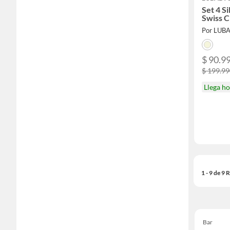
Set 4 S
Swiss 
Por LUB
$ 90.9
$ 199.9
Llega h
1 - 9 de 9
Bar