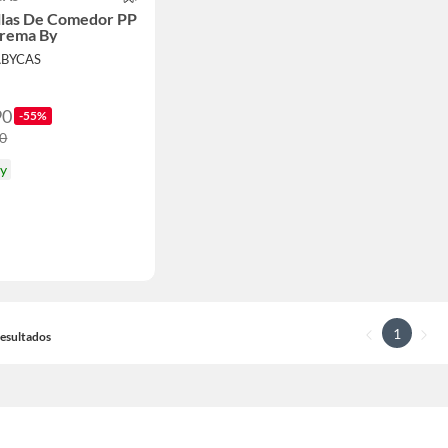
illas De Comedor PP
Crema By
ABYCAS
90
-55%
90
oy
1
 Resultados