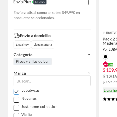
Nuevo
Envío gratis al comprar sobre $49.990 en
productos seleccionados.
LUBABY
Envío a domicilio
Pack 2 
Madera
Llega hoy
Llega mañana
Por LUB
Categoría
Pisos y sillas de bar
$ 109.
Marca
$ 120.
$ 169.9
Llega h
Lubabycas
Novahus
Just home collection
Vidita