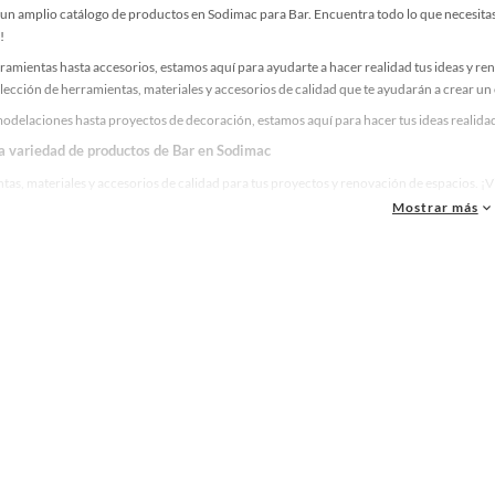
un amplio catálogo de productos en Sodimac para Bar. Encuentra todo lo que necesitas 
!
ramientas hasta accesorios, estamos aquí para ayudarte a hacer realidad tus ideas y re
lección de herramientas, materiales y accesorios de calidad que te ayudarán a crear un
odelaciones hasta proyectos de decoración, estamos aquí para hacer tus ideas realidad
la variedad de productos de Bar en Sodimac
as, materiales y accesorios de calidad para tus proyectos y renovación de espacios. ¡
Mostrar más
 una amplia variedad de productos de Bar en Sodimac. Encuentra todo lo necesario para