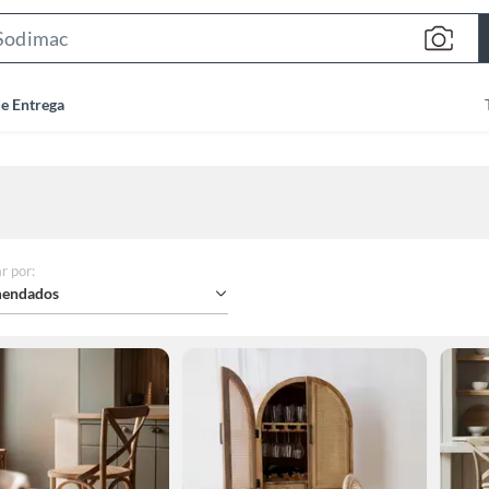
Search
Bar
de Entrega
r por
:
endados