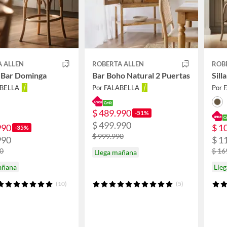
A ALLEN
ROBERTA ALLEN
ROB
e Bar Dominga
Bar Boho Natural 2 Puertas
Sill
ABELLA
Por FALABELLA
Por 
$ 489.990
-51%
$ 499.990
990
$ 1
-35%
$ 999.990
990
$ 1
90
$ 16
Llega mañana
añana
Lle
(10)
(5)