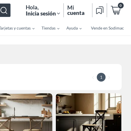
0
Hola
,
Mi
cuenta
Inicia sesión
Tarjetas y cuentas
Tiendas
Ayuda
Vende en Sodimac
1