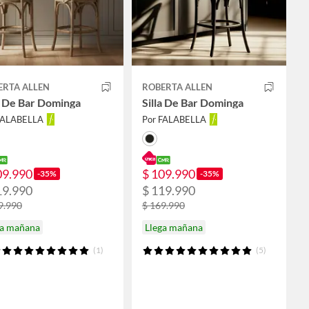
ERTA ALLEN
ROBERTA ALLEN
a De Bar Dominga
Silla De Bar Dominga
FALABELLA
Por FALABELLA
09.990
$ 109.990
-35%
-35%
19.990
$ 119.990
9.990
$ 169.990
ga mañana
Llega mañana
(1)
(5)