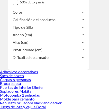
50% dcto y más
Color
Calificación del producto
Tipo de Silla
Ancho (cm)
Alto (cm)
Profundidad (cm)
Dificultad de armado
Adhesivos decorativos
Saco de boxeo
Carpas 6 personas
Broca paleta
Puertas de interior Dimfer
Sopladores Makita
Motobomba 2 pulgadas
Molde para cemento
Repuesto orilladora black and decker
Juego de loza y vajilla Doral