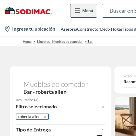
Menú
location-
Ingresa tu ubicación
Asesoría
Constructor
Deco Hogar
Tipos 
icon
Home
Muebles - Muebles de comedor
Bar
Ordena
Recom
Muebles de comedor
Bar - roberta allen
Resultados
(
4
)
Filtro seleccionado
roberta allen
Tipo de Entrega