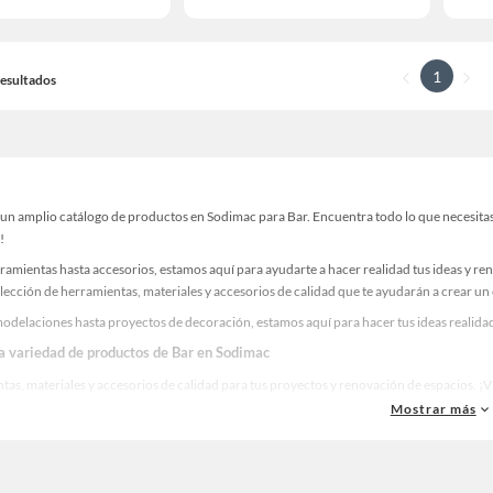
1
 Resultados
un amplio catálogo de productos en Sodimac para Bar. Encuentra todo lo que necesitas 
!
ramientas hasta accesorios, estamos aquí para ayudarte a hacer realidad tus ideas y re
lección de herramientas, materiales y accesorios de calidad que te ayudarán a crear un
odelaciones hasta proyectos de decoración, estamos aquí para hacer tus ideas realidad
la variedad de productos de Bar en Sodimac
as, materiales y accesorios de calidad para tus proyectos y renovación de espacios. ¡
Mostrar más
 una amplia variedad de productos de Bar en Sodimac. Encuentra todo lo necesario para