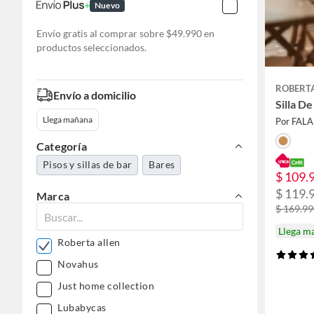
Nuevo
Envío gratis al comprar sobre $49.990 en
productos seleccionados.
ROBERT
Envío a domicilio
Silla D
Llega mañana
Por FAL
Categoría
Pisos y sillas de bar
Bares
$ 109.
$ 119.
Marca
$ 169.9
Llega m
Roberta allen
Novahus
Just home collection
Lubabycas