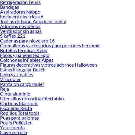
Refrigeracion Fensa
Bandejas
Aspiradoras Nappo
Encimera electricas 6
Toallas de bano American family
Adornos navidenos
Ventilador sin aspas
Sikaflex 221
Cadenas para nieve aro 16
Cremalleras y accesorios para portones Ferromir
Botellas termicas Keep
Focos y paneles led Eglo
Colchones inflables Alpes
Figuras decorativas y otros adornos Halloween
Esmeril angular Bosch
Lego y armables
Visicooler
Pantalon cargo mujer
Reja
Cinta aluminio
Utensilios de cocina Ofertabkn
Cortinas black out
Escaleras Recta
Rodillos Total tools
Puas para palomas
Poufs Poliéster
Yute cuerda
Llave estrella