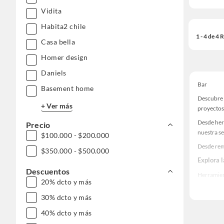
Vidita
Habita2 chile
1 - 4 de 4
Casa bella
Homer design
Daniels
Bar
Basement home
Descubre 
+ Ver más
proyectos
Desde her
Precio
nuestra se
$100.000 - $200.000
Desde rem
$350.000 - $500.000
Explora 
Descuentos
Herramient
20% dcto y más
Encuentra
30% dcto y más
realidad!
40% dcto y más