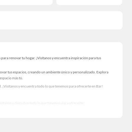
para renovar tu hogar. ¡Visítanos y encuentra inspiración para tus
novar tus espacios, creando un ambiente único y personalizado. Explora
 espacio más tú.
. ¡Visítanos y encuentra todo lo que tenemos para ofrecerte en Bar!
Visítanos y descubre todo lo que tenemos para ofrecerte!
 tus proyectos de renovación y decoración. ¡Visítanos y haz tus ideas