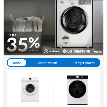
Todos
Climatizacion
Refrigeradores
Lavado y Secado
Cocinas
Aspiradoras
Hornos y Microondas
Otros