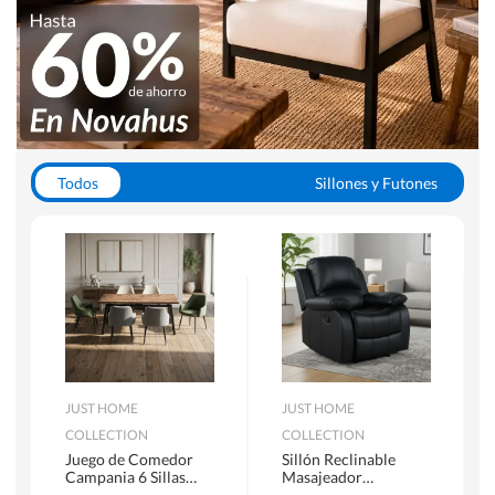
Todos
Sillones y Futones
Juegos de Comedor
Lamparas
Closets
Escritorios y Sillas PC
Racks y Muebles TV
Alfombras
JUST HOME
JUST HOME
COLLECTION
COLLECTION
Juego de Comedor
Sillón Reclinable
Campania 6 Sillas
Masajeador
Mesa Rectangular
Calentador 1 cuerpo