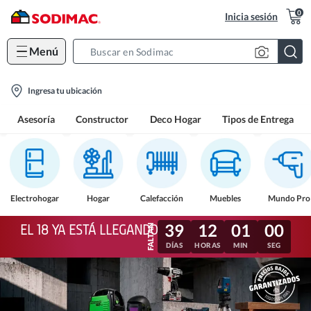
0
Inicia sesión
Menú
Search
Bar
location-
Ingresa tu ubicación
icon
Asesoría
Constructor
Deco Hogar
Tipos de Entrega
Electrohogar
Hogar
Calefacción
Muebles
Mundo Pro
39
12
00
57
EL 18 YA ESTÁ LLEGANDO
DÍAS
HORAS
MIN
SEG