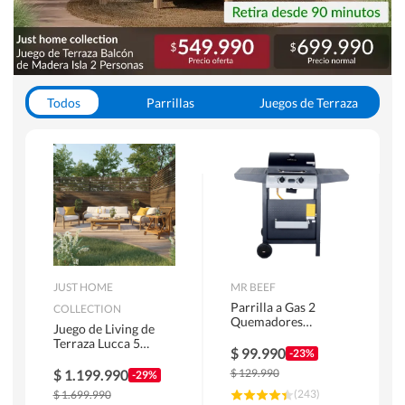
Todos
Parrillas
Juegos de Terraza
Toldos
JUST HOME
MR BEEF
Parrilla a Gas 2
COLLECTION
Quemadores
Juego de Living de
Bandejas Laterales
Terraza Lucca 5
$
99.990
-23%
Personas Natural
$
1.199.990
$
129.990
-29%
(
243
)
$
1.699.990