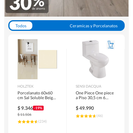
Todos
Ceramicas y Porcelanatos
Calefont y Termos
Pisos Vinilicos
WC y Sanitarios
Pisos Flotantes y Laminados
Pinturas
Duchas y Mamparas
HOLZTEK
SENSI DACQUA
Porcelanato 60x60
One Piece One piece
cm Sal Soluble Beige
a Piso 30,5 cm 6
1.44 m2
Litros Riva Blanco
$
9.346
$
49.990
-19%
$
11.506
(
46
)
(
234
)