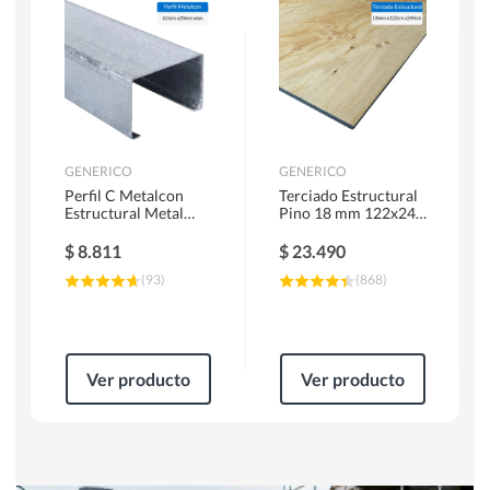
Herramientas Manuales
Sierras Circulares
GENERICO
GENERICO
Perfil C Metalcon
Terciado Estructural
Estructural Metal
Pino 18 mm 122x244
62x20x0.85 mm 6 m
cm
$
8.811
$
23.490
(
93
)
(
868
)
Ver producto
Ver producto