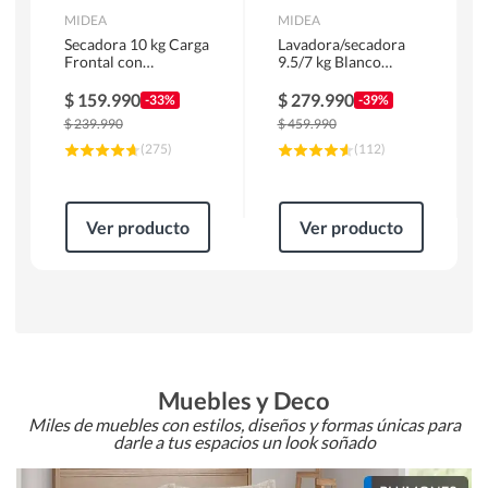
MIDEA
MIDEA
Secadora 10 kg Carga
Lavadora/secadora
Frontal con
9.5/7 kg Blanco
Evacuación Blanco
MLSF-095B/W
MD100A100/W2
$
159.990
$
279.990
-33%
-39%
$
239.990
$
459.990
(
275
)
(
112
)
Ver producto
Ver producto
Muebles y Deco
Miles de muebles con estilos, diseños y formas únicas para
darle a tus espacios un look soñado