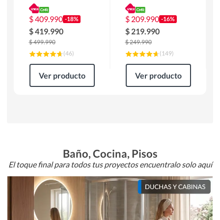
180 x 90 x 76 cm
Atlanta 91x101x94
Café
cm Negro
$
409.990
$
209.990
-18%
-16%
$
419.990
$
219.990
$
499.990
$
249.990
(
46
)
(
149
)
Ver producto
Ver producto
Baño, Cocina, Pisos
El toque final para todos tus proyectos encuentralo solo aquí