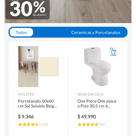
Todos
Ceramicas y Porcelanatos
Calefont y Termos
Pisos Vinilicos
WC y Sanitarios
Pisos Flotantes y Laminados
Pinturas
Duchas y Mamparas
HOLZTEK
SENSI DACQUA
Porcelanato 60x60
One Piece One piece
cm Sal Soluble Beige
a Piso 30,5 cm 6
1.44 m2
Litros Riva Blanco
$
9.346
$
49.990
(
234
)
(
46
)