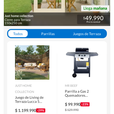
Todos
Parrillas
Juegos de Terraza
Toldos
JUST HOME
MR BEEF
Parrilla a Gas 2
COLLECTION
Quemadores
Juego de Living de
Bandejas Laterales
Terraza Lucca 5
$
99.990
-23%
Personas Natural
$
1.199.990
$
129.990
-29%