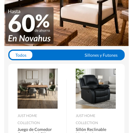
Todos
Sillones y Futones
Juegos de Comedor
Lamparas
Closets
Escritorios y Sillas PC
Racks y Muebles TV
Alfombras
JUST HOME
JUST HOME
COLLECTION
COLLECTION
Juego de Comedor
Sillón Reclinable