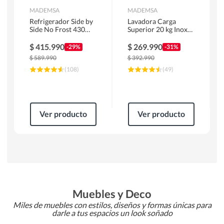
MADEMSA
MADEMSA
Refrigerador Side by
Lavadora Carga
Side No Frost 430
Superior 20 kg Inox
Litros Negro
MDWMT20S
MAS430B
$
415.990
$
269.990
-29%
-31%
$
589.990
$
392.990
(
108
)
(
49
)
Ver producto
Ver producto
Muebles y Deco
Miles de muebles con estilos, diseños y formas únicas para
darle a tus espacios un look soñado