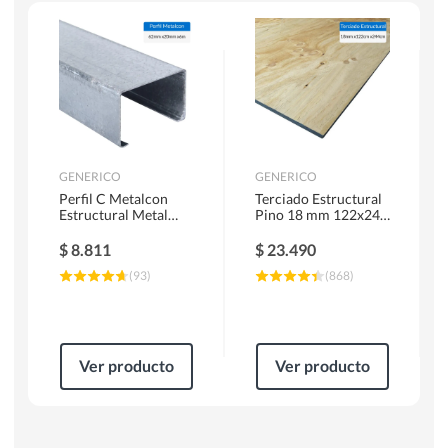
Escaleras
Soldadoras
Herramientas Manuales
Sierras Circulares
GENERICO
GENERICO
Perfil C Metalcon
Terciado Estructural
Estructural Metal
Pino 18 mm 122x244
62x20x0.85 mm 6 m
cm
$
8.811
$
23.490
(
93
)
(
868
)
Ver producto
Ver producto