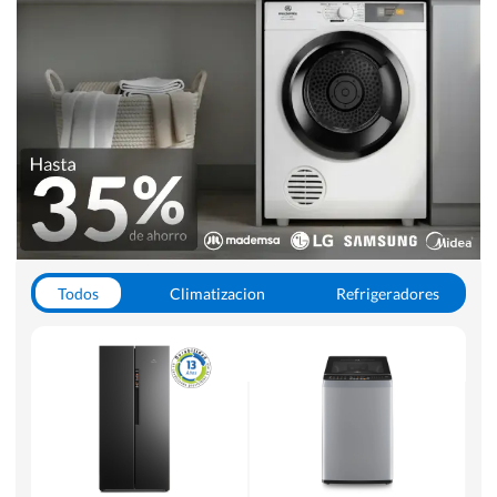
Todos
Climatizacion
Refrigeradores
Lavado y Secado
Cocinas
Aspiradoras
Hornos y Microondas
Otros