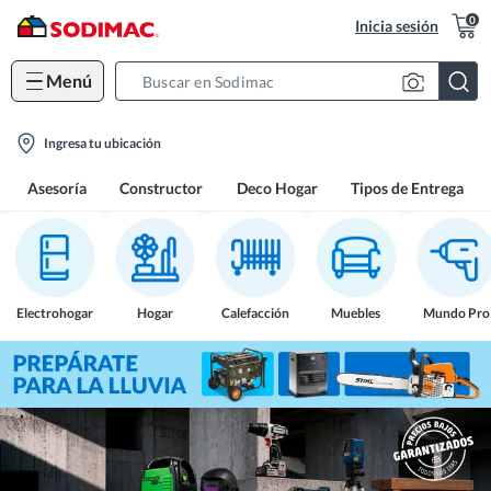
0
Inicia sesión
Menú
Search
Bar
location-
Ingresa tu ubicación
icon
Asesoría
Constructor
Deco Hogar
Tipos de Entrega
Electrohogar
Hogar
Calefacción
Muebles
Mundo Pro