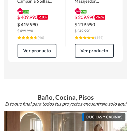
Campania 6 Sillas
Masajeador
Mesa Rectangular
Calentador 1 cuerpo
180 x 90 x 76 cm
Atlanta 91x101x94
Café
cm Negro
$
409.990
$
209.990
-18%
-16%
$
419.990
$
219.990
$
499.990
$
249.990
(
46
)
(
149
)
Ver producto
Ver producto
Baño, Cocina, Pisos
El toque final para todos tus proyectos encuentralo solo aquí