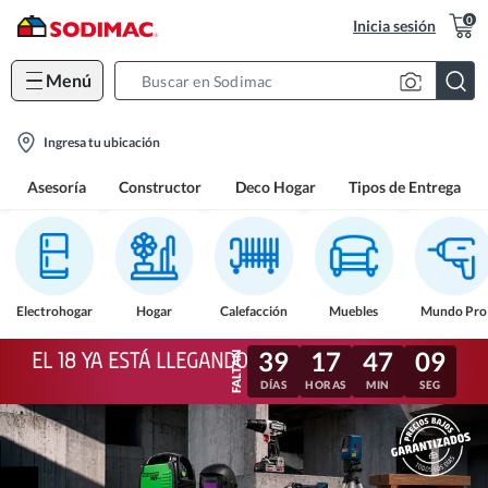
0
Inicia sesión
Menú
Search
Bar
location-
Ingresa tu ubicación
icon
Asesoría
Constructor
Deco Hogar
Tipos de Entrega
Electrohogar
Hogar
Calefacción
Muebles
Mundo Pro
39
17
47
06
EL 18 YA ESTÁ LLEGANDO
DÍAS
HORAS
MIN
SEG