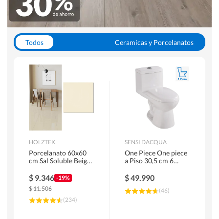
Todos
Ceramicas y Porcelanatos
Calefont y Termos
Pisos Vinilicos
WC y Sanitarios
Pisos Flotantes y Laminados
Pinturas
Duchas y Mamparas
HOLZTEK
SENSI DACQUA
Porcelanato 60x60
One Piece One piece
cm Sal Soluble Beige
a Piso 30,5 cm 6
1.44 m2
Litros Riva Blanco
$
9.346
$
49.990
-19%
$
11.506
(
46
)
(
234
)