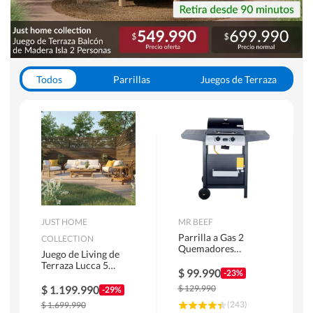
Todos
Parrillas
Juegos de Terraza
Toldos
JUST HOME
MR BEEF
Parrilla a Gas 2
COLLECTION
Quemadores
Juego de Living de
Bandejas Laterales
Terraza Lucca 5
$
99.990
-23%
Personas Natural
$
1.199.990
$
129.990
-29%
(
243
)
$
1.699.990