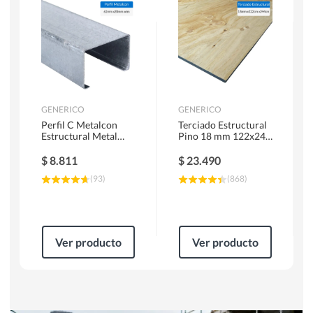
Herramientas Manuales
Sierras Circulares
GENERICO
GENERICO
Perfil C Metalcon
Terciado Estructural
Estructural Metal
Pino 18 mm 122x244
62x20x0.85 mm 6 m
cm
$
8.811
$
23.490
(
93
)
(
868
)
Ver producto
Ver producto