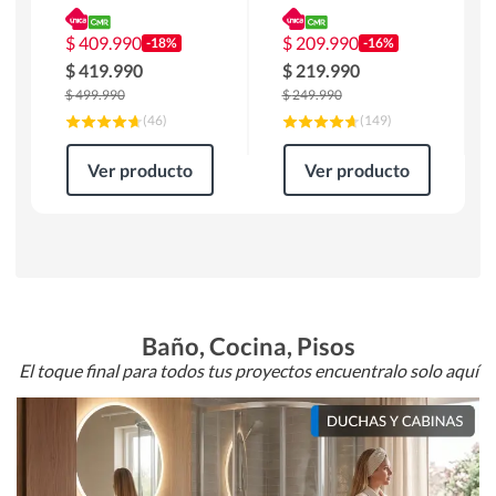
180 x 90 x 76 cm
Atlanta 91x101x94
Café
cm Negro
$
409.990
$
209.990
-18%
-16%
$
419.990
$
219.990
$
499.990
$
249.990
(
46
)
(
149
)
Ver producto
Ver producto
Baño, Cocina, Pisos
El toque final para todos tus proyectos encuentralo solo aquí