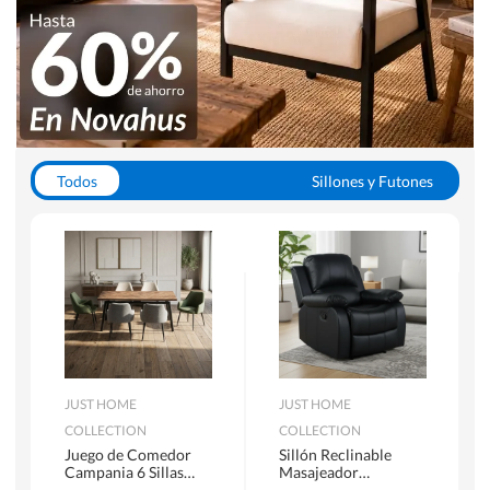
Todos
Sillones y Futones
Juegos de Comedor
Lamparas
Closets
Escritorios y Sillas PC
Racks y Muebles TV
Alfombras
JUST HOME
JUST HOME
COLLECTION
COLLECTION
Juego de Comedor
Sillón Reclinable
Campania 6 Sillas
Masajeador
Mesa Rectangular
Calentador 1 cuerpo