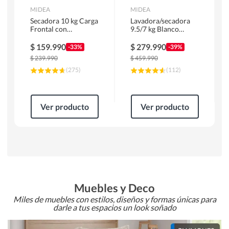
MIDEA
MIDEA
Secadora 10 kg Carga
Lavadora/secadora
Frontal con
9.5/7 kg Blanco
Evacuación Blanco
MLSF-095B/W
MD100A100/W2
$
159.990
$
279.990
-33%
-39%
$
239.990
$
459.990
(
275
)
(
112
)
Ver producto
Ver producto
Muebles y Deco
Miles de muebles con estilos, diseños y formas únicas para
darle a tus espacios un look soñado