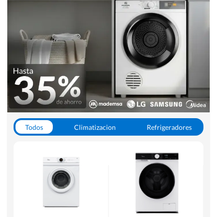
Todos
Climatizacion
Refrigeradores
Lavado y Secado
Cocinas
Aspiradoras
Hornos y Microondas
Otros