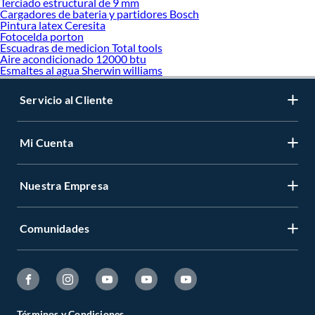
Terciado estructural de 9 mm
Cargadores de bateria y partidores Bosch
Pintura latex Ceresita
Fotocelda porton
Escuadras de medicion Total tools
Aire acondicionado 12000 btu
Esmaltes al agua Sherwin williams
Servicio al Cliente
Mi Cuenta
Nuestra Empresa
Comunidades
Términos y Condiciones