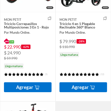
MON PETIT
MON PETIT
Triciclo Correpasillos
Triciclo 4 en 1 Plegable
Multiposiciones 3 En 1 - Rojo
Reclinable 360° Blanco
Por Mundo Online.
Por Mundo Online.
$ 79.990
-28%
$ 22.990
$ 110.990
-62%
$ 24.990
Llega mañana
$ 59.990
Llega mañana
(5)
(12)
Agregar
Agregar