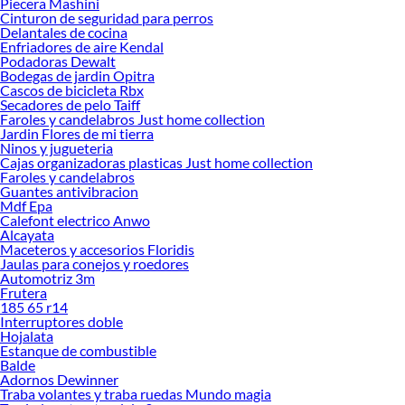
Piecera Mashini
Cinturon de seguridad para perros
Herramientas, materiales y accesorios de calidad para tus proyectos y
Delantales de cocina
renovación de espacios. ¡Visítanos y descubre todo lo que tenemos para
Enfriadores de aire Kendal
ofrecerte!
Podadoras Dewalt
Bodegas de jardin Opitra
Encuentra una amplia variedad de productos de Triciclos en Sodimac.
Cascos de bicicleta Rbx
Encuentra todo lo necesario para tus proyectos de renovación y decoración.
Secadores de pelo Taiff
¡Visítanos y haz tus ideas realidad!
Faroles y candelabros Just home collection
Jardin Flores de mi tierra
Ninos y jugueteria
Cajas organizadoras plasticas Just home collection
Faroles y candelabros
Guantes antivibracion
Mdf Epa
Calefont electrico Anwo
Alcayata
Maceteros y accesorios Floridis
Jaulas para conejos y roedores
Automotriz 3m
Frutera
185 65 r14
Interruptores doble
Hojalata
Estanque de combustible
Balde
Adornos Dewinner
Traba volantes y traba ruedas Mundo magia