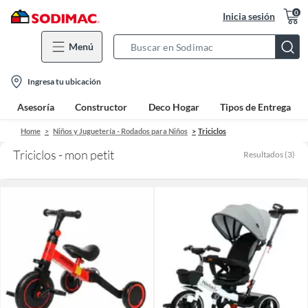
0
Inicia sesión
Menú
Search
Bar
location-
Ingresa tu ubicación
icon
Asesoría
Constructor
Deco Hogar
Tipos de Entrega
Home
Niños y Juguetería - Rodados para Niños
Triciclos
Triciclos - mon petit
Resultados
(
3
)