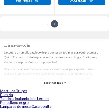
1
Cubrecamas y Quilts
Descubre un amplio catálogo de productos en Sodimac para Cubrecamas y
Quilts. Encuentra todo lo que necesitas para renovar tu hogar. ¡Visítanos y
encuentra inspiración para tus proyectos!
Desde herramientas hasta accesorios, estamos aquí para ayudarte a hacer
realidad tus ideas y renovar tus espacios, creando un ambiente único y
personalizado. Explora nuestra selección de herramientas, materiales y
Mostrar más
accesorios de calidad que te ayudarán a crear un espacio más tú.
Martillos Truper
Desde remodelaciones hasta proyectos de decoración, estamos aquí para hacer
Pilas 4a
tus ideas realidad. ¡Visítanos y encuentra todo lo que tenemos para ofrecerte en
Taladros inalambricos Lernen
Cubrecamas y Quilts!
Polietileno negro
Lamparas de mesa Casa bonita
Explora la variedad de productos de Cubrecamas y Quilts en Sodimac