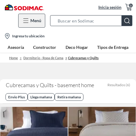
0
Inicia sesión
Menú
Search
Bar
location-
Ingresa tu ubicación
icon
Asesoría
Constructor
Deco Hogar
Tipos de Entrega
Home
Dormitorio - Ropa de Cama
Cubrecamas y Quilts
Cubrecamas y Quilts - basement home
Resultados
(
6
)
Envio Plus
Llega mañana
Retira mañana