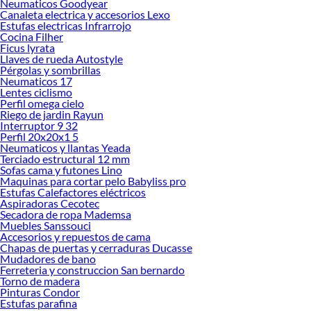
Neumaticos Goodyear
Canaleta electrica y accesorios Lexo
Herramientas, materiales y accesorios de calidad para tus proyectos y
Estufas electricas Infrarrojo
renovación de espacios. ¡Visítanos y descubre todo lo que tenemos para
Cocina Filher
ofrecerte!
Ficus lyrata
Llaves de rueda Autostyle
Encuentra una amplia variedad de productos de Cubrecamas y Quilts en
Pérgolas y sombrillas
Sodimac. Encuentra todo lo necesario para tus proyectos de renovación y
Neumaticos 17
decoración. ¡Visítanos y haz tus ideas realidad!
Lentes ciclismo
Perfil omega cielo
Riego de jardin Rayun
Interruptor 9 32
Perfil 20x20x1 5
Neumaticos y llantas Yeada
Terciado estructural 12 mm
Sofas cama y futones Lino
Maquinas para cortar pelo Babyliss pro
Estufas Calefactores eléctricos
Aspiradoras Cecotec
Secadora de ropa Mademsa
Muebles Sanssouci
Accesorios y repuestos de cama
Chapas de puertas y cerraduras Ducasse
Mudadores de bano
Ferreteria y construccion San bernardo
Torno de madera
Pinturas Condor
Estufas parafina