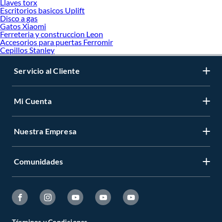
Llaves torx
Escritorios basicos Uplift
Disco a gas
Gatos Xiaomi
Ferreteria y construccion Leon
Accesorios para puertas Ferromir
Cepillos Stanley
Servicio al Cliente
Mi Cuenta
Nuestra Empresa
Comunidades
Términos y Condiciones