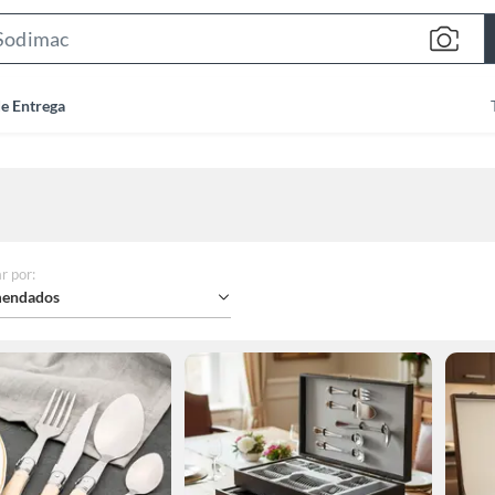
Search
Bar
de Entrega
r por
:
endados