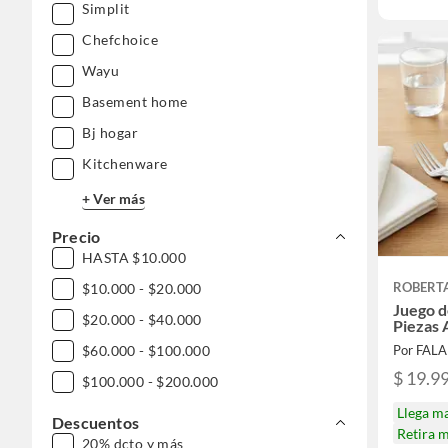
Simplit
Chefchoice
Wayu
Basement home
Bj hogar
Kitchenware
+ Ver más
Precio
HASTA $10.000
ROBERT
$10.000 - $20.000
Juego d
$20.000 - $40.000
Piezas 
Por FAL
$60.000 - $100.000
$ 19.9
$100.000 - $200.000
Llega m
Descuentos
Retira 
20% dcto y más