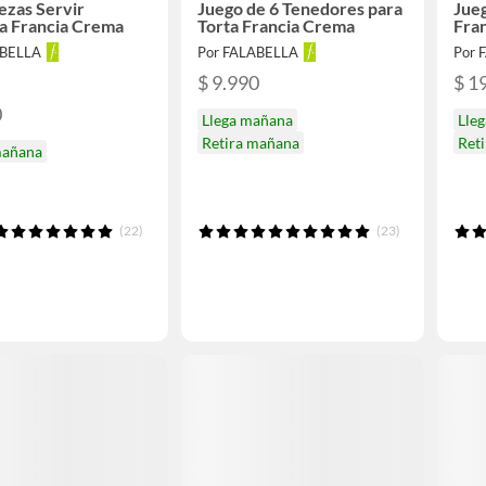
iezas Servir
Juego de 6 Tenedores para
Jueg
a Francia Crema
Torta Francia Crema
Fran
ABELLA
Por FALABELLA
Por 
$ 9.990
$ 1
0
Llega mañana
Lle
Retira mañana
Ret
mañana
(22)
(23)