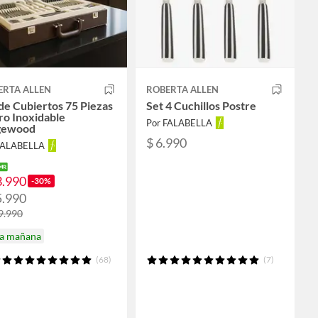
ERTA ALLEN
ROBERTA ALLEN
de Cubiertos 75 Piezas
Set 4 Cuchillos Postre
ro Inoxidable
Por FALABELLA
gewood
$ 6.990
FALABELLA
3.990
-30%
5.990
9.990
ga mañana
(68)
(7)