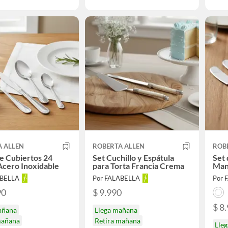
A ALLEN
ROBERTA ALLEN
ROB
e Cubiertos 24
Set Cuchillo y Espátula
Set 
Acero Inoxidable
para Torta Francia Crema
Man
ABELLA
Por FALABELLA
Por 
90
$ 9.990
$ 8
añana
Llega mañana
mañana
Retira mañana
Lle