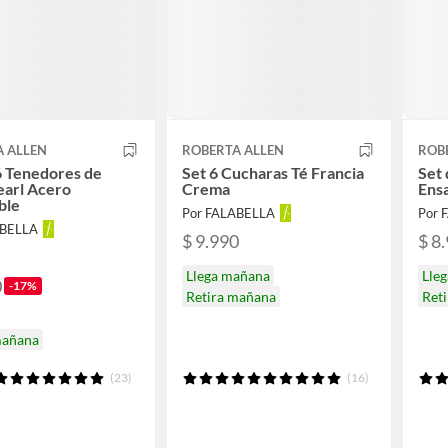
A ALLEN
ROBERTA ALLEN
ROB
6 Tenedores de
Set 6 Cucharas Té Francia
Set 
earl Acero
Crema
Ens
ble
Por FALABELLA
Por 
ABELLA
$ 9.990
$ 8
Llega mañana
Lle
0
-17%
Retira mañana
Ret
mañana
(23)
(16)