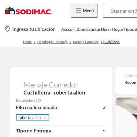
Menú
location-
Ingresa tu ubicación
Asesoría
Constructor
Deco Hogar
Tipos 
icon
Home
Decohogar - Menaje
Menaje Comedor
Cuchillería
Ordena
Recom
Menaje Comedor
Cuchillería - roberta allen
Resultados
(
23
)
Filtro seleccionado
roberta allen
Tipo de Entrega