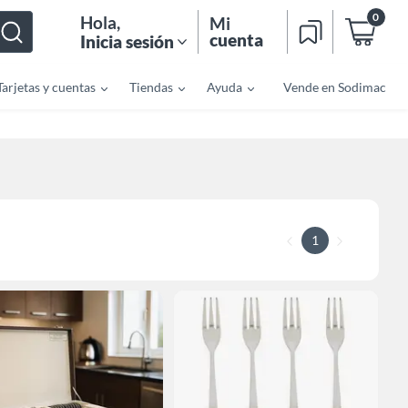
0
Hola
,
Mi
cuenta
Inicia sesión
Tarjetas y cuentas
Tiendas
Ayuda
Vende en Sodimac
1