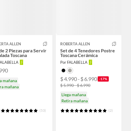
ERTA ALLEN
ROBERTA ALLEN
de 2 Piezas para Servir
Set de 4 Tenedores Postre
alada Toscana
Toscana Cerámica
FALABELLA
Por FALABELLA
.990
$ 4.990 - $ 6.990
-17%
ga mañana
$ 5.990 - $ 6.990
ira mañana
Llega mañana
Retira mañana
(53)
(2)