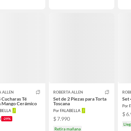
A ALLEN
ROBERTA ALLEN
ROB
4 Cucharas Té
Set de 2 Piezas para Torta
Set 
a Mango Cerámico
Toscana
Por 
ABELLA
Por FALABELLA
$ 6
0
$ 7.990
-29%
Lle
Retira mañana