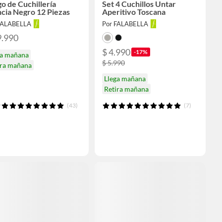
o de Cuchillería
Set 4 Cuchillos Untar
cia Negro 12 Piezas
Aperitivo Toscana
FALABELLA
Por FALABELLA
9.990
$ 4.990
-17%
ga mañana
$ 5.990
ira mañana
Llega mañana
Retira mañana
(43)
(7)