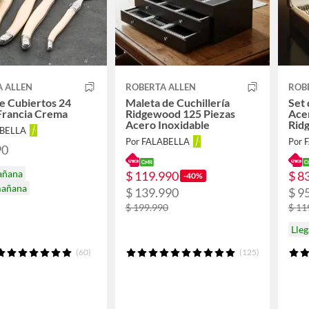
A ALLEN
ROBERTA ALLEN
ROB
e Cubiertos 24
Maleta de Cuchillería
Set 
Francia Crema
Ridgewood 125 Piezas
Ace
Acero Inoxidable
Rid
ABELLA
Por FALABELLA
Por 
90
añana
$ 119.990
$ 8
-40%
mañana
$ 139.990
$ 9
$ 199.990
$ 11
Lle
(60)
(125)