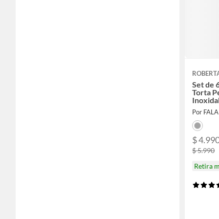
ROBERT
Set de 
Torta P
Inoxida
Por FAL
$ 4.99
$ 5.990
Retira 