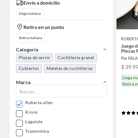
Envío a domicilio
Llega mañana
Retiro en un punto
Retira mañana
ROBERT
Juego d
Categoría
Piezas 
Piezas de servir
Cuchillería granel
Por FAL
$ 39.9
Cubiertos
Maletas de cuchillerías
Llega m
Marca
Retira 
Roberta allen
Krons
Laguiole
Tramontina