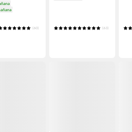
añana
mañana
(60)
(63)