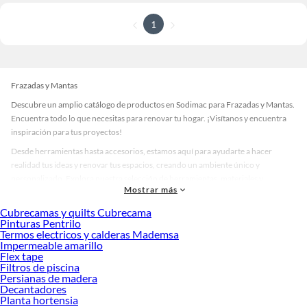
1
Frazadas y Mantas
Descubre un amplio catálogo de productos en Sodimac para Frazadas y Mantas.
Encuentra todo lo que necesitas para renovar tu hogar. ¡Visítanos y encuentra
inspiración para tus proyectos!
Desde herramientas hasta accesorios, estamos aquí para ayudarte a hacer
realidad tus ideas y renovar tus espacios, creando un ambiente único y
personalizado. Explora nuestra selección de herramientas, materiales y
Mostrar más
accesorios de calidad que te ayudarán a crear un espacio más tú.
Cubrecamas y quilts Cubrecama
Desde remodelaciones hasta proyectos de decoración, estamos aquí para hacer
Pinturas Pentrilo
tus ideas realidad. ¡Visítanos y encuentra todo lo que tenemos para ofrecerte en
Termos electricos y calderas Mademsa
Frazadas y Mantas!
Impermeable amarillo
Flex tape
Explora la variedad de productos de Frazadas y Mantas en Sodimac
Filtros de piscina
Persianas de madera
Herramientas, materiales y accesorios de calidad para tus proyectos y
Decantadores
renovación de espacios. ¡Visítanos y descubre todo lo que tenemos para
Planta hortensia
ofrecerte!