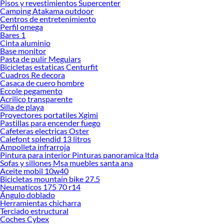
Pisos y revestimientos Supercenter
Camping Atakama outdoor
Encuentra una amplia variedad de productos de Frazadas y Mantas en Sodimac.
Centros de entretenimiento
Encuentra todo lo necesario para tus proyectos de renovación y decoración.
Perfil omega
¡Visítanos y haz tus ideas realidad!
Bares 1
Cinta aluminio
Base monitor
Pasta de pulir Meguiars
Bicicletas estaticas Centurfit
Cuadros Re decora
Casaca de cuero hombre
Eccole pegamento
Acrilico transparente
Silla de playa
Proyectores portatiles Xgimi
Pastillas para encender fuego
Cafeteras electricas Oster
Calefont splendid 13 litros
Ampolleta infrarroja
Pintura para interior Pinturas panoramica ltda
Sofas y sillones Msa muebles santa ana
Aceite mobil 10w40
Bicicletas mountain bike 27.5
Neumaticos 175 70 r14
Ángulo doblado
Herramientas chicharra
Terciado estructural
Coches Cybex