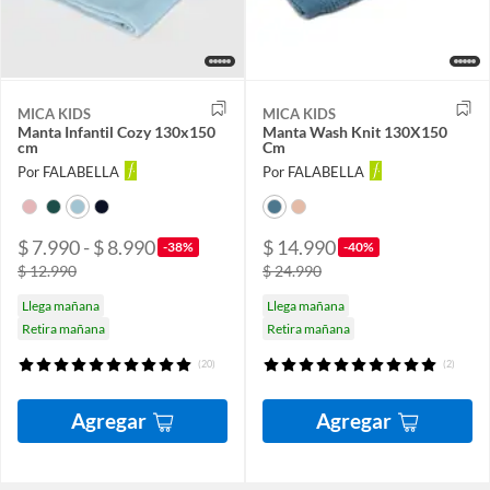
MICA KIDS
MICA KIDS
Manta Infantil Cozy 130x150
Manta Wash Knit 130X150
cm
Cm
Por FALABELLA
Por FALABELLA
$ 7.990 - $ 8.990
$ 14.990
-38%
-40%
$ 12.990
$ 24.990
Llega mañana
Llega mañana
Retira mañana
Retira mañana
(20)
(2)
Agregar
Agregar