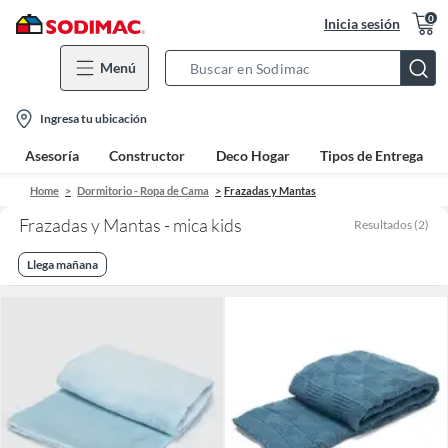
0
Inicia sesión
Menú
Search
Bar
location-
Ingresa tu ubicación
icon
Asesoría
Constructor
Deco Hogar
Tipos de Entrega
Home
Dormitorio - Ropa de Cama
Frazadas y Mantas
Frazadas y Mantas - mica kids
Resultados
(
2
)
Llega mañana