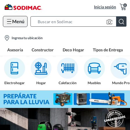
0
Inicia sesión
Menú
Search
Bar
location-
Ingresa tu ubicación
icon
Asesoría
Constructor
Deco Hogar
Tipos de Entrega
Electrohogar
Hogar
Calefacción
Muebles
Mundo Pro