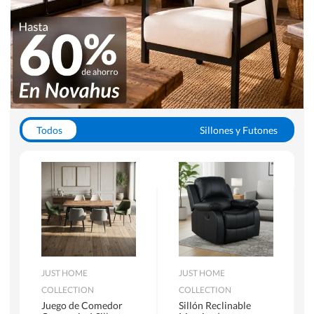
Todos
Sillones y Futones
Juegos de Comedor
Lamparas
Closets
Escritorios y Sillas PC
Racks y Muebles TV
Alfombras
JUST HOME
JUST HOME
COLLECTION
COLLECTION
Juego de Comedor
Sillón Reclinable