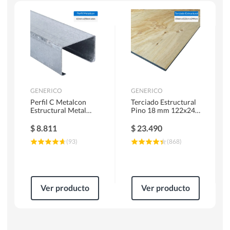
Escaleras
Soldadoras
Herramientas Manuales
Sierras Circulares
GENERICO
GENERICO
Perfil C Metalcon
Terciado Estructural
Estructural Metal
Pino 18 mm 122x244
62x20x0.85 mm 6 m
cm
$
8.811
$
23.490
(
93
)
(
868
)
Ver producto
Ver producto