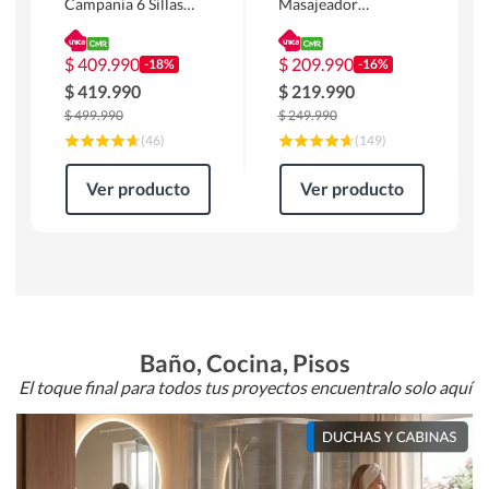
Campania 6 Sillas
Masajeador
Mesa Rectangular
Calentador 1 cuerpo
180 x 90 x 76 cm
Atlanta 91x101x94
Café
cm Negro
$
409.990
$
209.990
-18%
-16%
$
419.990
$
219.990
$
499.990
$
249.990
(
46
)
(
149
)
Ver producto
Ver producto
Baño, Cocina, Pisos
El toque final para todos tus proyectos encuentralo solo aquí