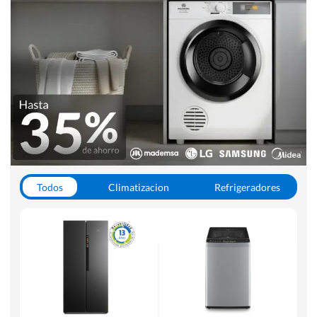
Todos
Climatizacion
Refrigeradores
Lavado y Secado
Cocinas
Aspiradoras
Hornos y Microondas
Otros