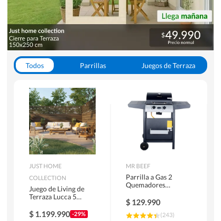
Todos
Parrillas
Juegos de Terraza
Toldos
JUST HOME
MR BEEF
Parrilla a Gas 2
COLLECTION
Quemadores
Juego de Living de
Bandejas Laterales
Terraza Lucca 5
$
129.990
Personas Natural
$
1.199.990
-29%
(
243
)