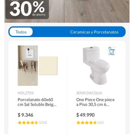
Todos
Ceramicas y Porcelanatos
Calefont y Termos
Pisos Vinilicos
WC y Sanitarios
Pisos Flotantes y Laminados
Pinturas
Duchas y Mamparas
HOLZTEK
SENSI DACQUA
Porcelanato 60x60
One Piece One piece
cm Sal Soluble Beige
a Piso 30,5 cm 6
1.44 m2
Litros Riva Blanco
$
9.346
$
49.990
(
234
)
(
46
)