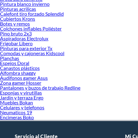
Pintura blanco invierno
Pinturas acrilicas
Calefont tiro forzado Splendid
Cubiertos Krons
Botes y remos
Colchones inflables Poliéster
Pino bruto 2x3
Aspiradoras Electrolux
Frigobar Libero
Pinturas para exterior Tx
Comodas y cajoneras Kidscool
Planchas
Espejos Doral
Canastos plásticos
Alfombra shaggy
Audifonos gamer Asus
Zona gamer Hosser
Pantalones y buzos de trabajo Redline
Esponjas y virutillas
Jardin y terraza Ergo
Muebles Bokan
Celulares y telefonos
Neumaticos 19
Encimeras Boko
Servicio al Cliente
Mi C