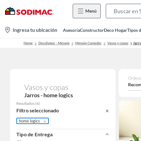
Menú
location-
Ingresa tu ubicación
Asesoría
Constructor
Deco Hogar
Tipos 
icon
Home
Decohogar - Menaje
Menaje Comedor
Vasos y copas
Jarr
Ordena
Recom
Vasos y copas
Jarros - home logics
Resultados
(
6
)
Filtro seleccionado
home logics
Tipo de Entrega