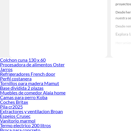
proyectos
Desde her
nuestra se
Desde rem
Explora 
Herramient
Encuentra
realidad!
Colchon cuna 130 x 60
Procesadora de alimentos Oster
Jarros
Refrigeradores French door
Perfil costanera
Tornillos para madera Mamut
Base dividida 2 plazas
Muebles de comedor Alaia home
Camas para perro Koba
Coches Britax
Pila cr2025
Extractores y ventilacion Broan
Espejos Crusec
Vanitorio marmol
Termo electrico 200 litros
Broca para concreto