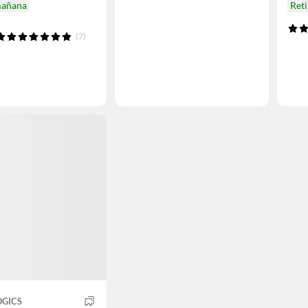
mañana
Ret
(7)
OGICS