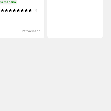
ira mañana
(7)
Patrocinado