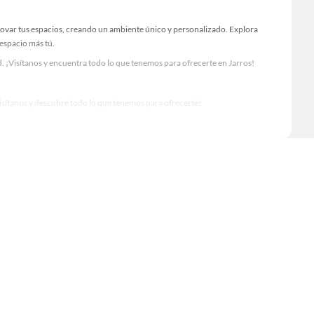
novar tus espacios, creando un ambiente único y personalizado. Explora
 espacio más tú.
 ¡Visítanos y encuentra todo lo que tenemos para ofrecerte en Jarros!
Visítanos y descubre todo lo que tenemos para ofrecerte!
ara tus proyectos de renovación y decoración. ¡Visítanos y haz tus ideas