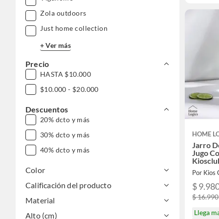
Zola outdoors
Just home collection
+ Ver más
Precio
HASTA $10.000
$10.000 - $20.000
Descuentos
20% dcto y más
HOME L
30% dcto y más
Jarro D
40% dcto y más
Jugo Co
Kiosclu
Color
Calificación del producto
$ 9.98
$ 16.990
Material
Llega m
Alto (cm)