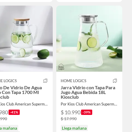
E LOGICS
HOME LOGICS
o De Vidrio De Agua
Jarra Vidrio con Tapa Para
o Con Tapa 1700 Ml
Jugo Agua Bebida 18L
sclub
Kiosclub
Por Kios Club American Supermarket
Por Kios Club American Supermarket
.980
$ 10.990
-41%
-39%
.990
$ 17.990
ga mañana
Llega mañana