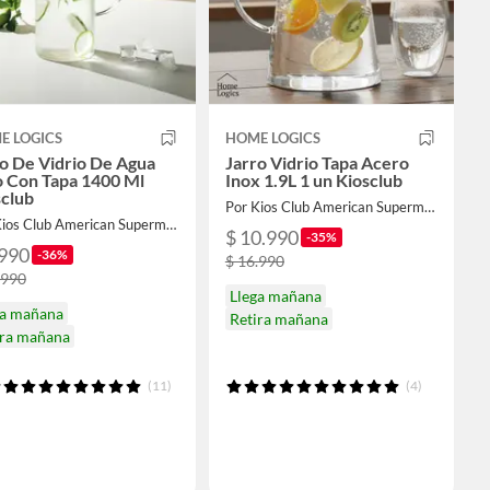
E LOGICS
HOME LOGICS
o De Vidrio De Agua
Jarro Vidrio Tapa Acero
o Con Tapa 1400 Ml
Inox 1.9L 1 un Kiosclub
sclub
Por Kios Club American Supermarket
Por Kios Club American Supermarket
$ 10.990
-35%
.990
-36%
$ 16.990
.990
Llega mañana
ga mañana
Retira mañana
ira mañana
(11)
(4)