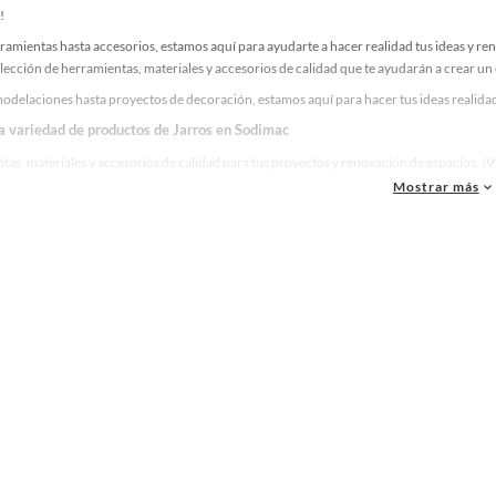
!
ramientas hasta accesorios, estamos aquí para ayudarte a hacer realidad tus ideas y re
lección de herramientas, materiales y accesorios de calidad que te ayudarán a crear un
odelaciones hasta proyectos de decoración, estamos aquí para hacer tus ideas realidad.
la variedad de productos de Jarros en Sodimac
as, materiales y accesorios de calidad para tus proyectos y renovación de espacios. ¡
Mostrar más
 una amplia variedad de productos de Jarros en Sodimac. Encuentra todo lo necesario p