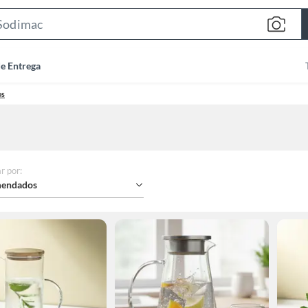
Search
Bar
de Entrega
os
r por
:
endados