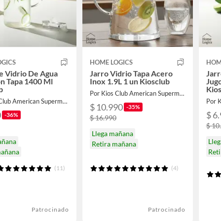
OGICS
HOME LOGICS
HOM
e Vidrio De Agua
Jarro Vidrio Tapa Acero
Jarr
n Tapa 1400 Ml
Inox 1.9L 1 un Kiosclub
Jug
b
Kio
Por Kios Club American Supermarket
Por Kios Club American Supermarket
$ 10.990
-35%
0
$ 6
-36%
$ 16.990
$ 10
Llega mañana
añana
Lle
Retira mañana
mañana
Ret
(11)
(4)
Patrocinado
Patrocinado