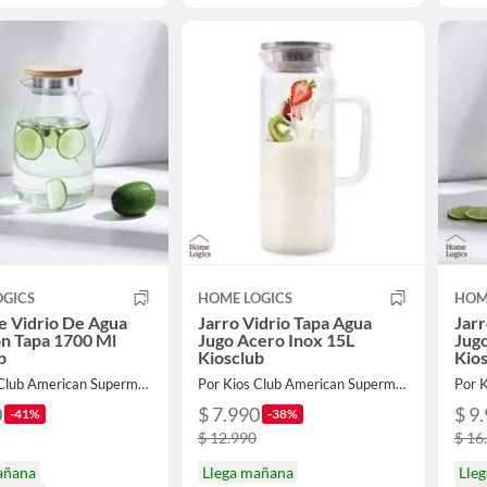
OGICS
HOME LOGICS
HOM
e Vidrio De Agua
Jarro Vidrio Tapa Agua
Jarr
n Tapa 1700 Ml
Jugo Acero Inox 15L
Jug
b
Kiosclub
Kio
Por Kios Club American Supermarket
Por Kios Club American Supermarket
0
$ 7.990
$ 9
-41%
-38%
$ 12.990
$ 16
añana
Llega mañana
Lle