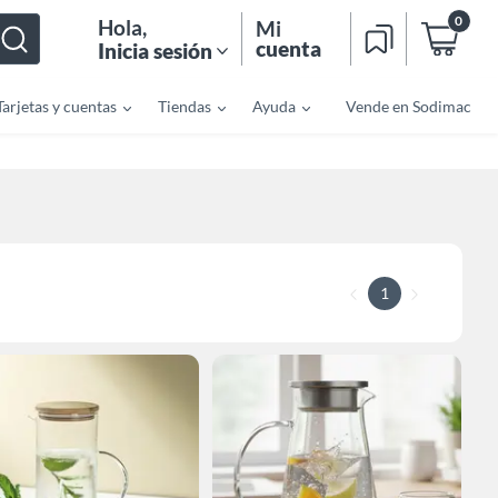
0
Hola
,
Mi
cuenta
Inicia sesión
Tarjetas y cuentas
Tiendas
Ayuda
Vende en Sodimac
1