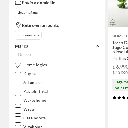
Envío a domicilio
Llega mañana
Retiro en un punto
Retira mañana
HOME L
Jarro D
Marca
Jugo Co
Kiosclu
Home logics
$ 6.99
$ 10.990
Kuppa
Llega m
Alkanatur
Retira 
Pasteleriuscl
Wakeshome
Wayu
Casa bonita
Vigahome