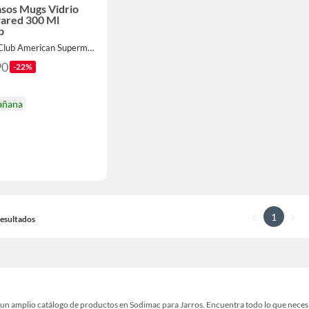
asos Mugs Vidrio
Pared 300 Ml
b
Por Kios Club American Supermarket
90
-22%
añana
1
 Resultados
un amplio catálogo de productos en Sodimac para Jarros. Encuentra todo lo que necesit