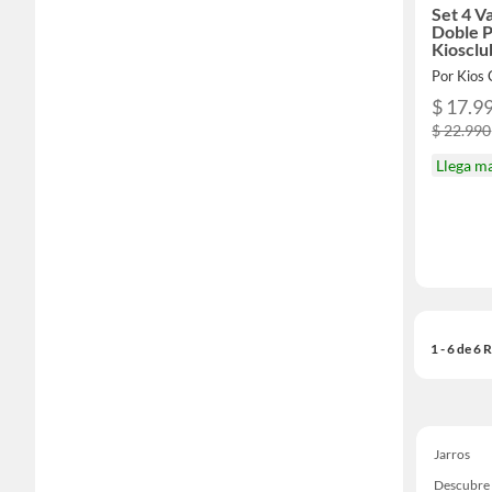
Set 4 V
Doble 
Kiosclu
$ 17.9
$ 22.990
Llega m
1 - 6 de 6
Jarros
Descubre 