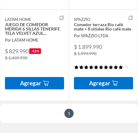
LATAM HOME
SPAZZIO
JUEGO DE COMEDOR
Comedor terraza Río café
MERIDA 6 SILLAS TENERIFE
mate + 8 sitiales Río café mate
TELA VELVET AZUL
Por SPAZZIO LTDA
PETROLEO
Por LATAM HOME
$ 1.899.990
$ 829.990
-42%
$ 1.999.990
$ 1.439.990
(1)
Agregar
Agregar
1