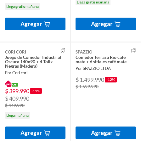
Llega
gratis
mañana
Llega
gratis
mañana
Agregar
Agregar
CORI CORI
SPAZZIO
Juego de Comedor Industrial
Comedor terraza Río café
Oscura 140x90 + 4 Tolix
mate + 6 sitiales café mate
Negras (Madera)
Por SPAZZIO LTDA
Por Cori cori
$ 1.499.990
-12%
$ 1.699.990
$ 399.990
-11%
$ 409.990
$ 449.990
Llega mañana
Agregar
Agregar