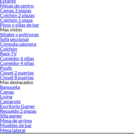
Estante
Mesas de centro
Camas 2 plazas
Colchón 2 plazas
Colchón 1 plaza
Pisos y sillas de bar
Mas vistos
Sitiales y poltronas
Sofá seccional
Cómoda cajonera
Colchón
Rack TV
Comedor 6 sillas
Comedor 4 sillas
Poufs
Closet 2 puertas
Closet 8 puertas
Mas destacados
Banqueta
Camas
Living
Camarote
Escritorio Gamer
Respaldo 2 plazas
Silla gamer
Mesa de arrimo
Muebles de bar
Mesa lateral