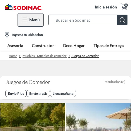
0
Inicia sesión
Menú
Search
Bar
location-
Ingresa tu ubicación
icon
Asesoría
Constructor
Deco Hogar
Tipos de Entrega
Home
Muebles - Muebles de comedor
Juegos de Comedor
Juegos de Comedor
Resultados
(
8
)
Envio Plus
Envío gratis
Llega mañana