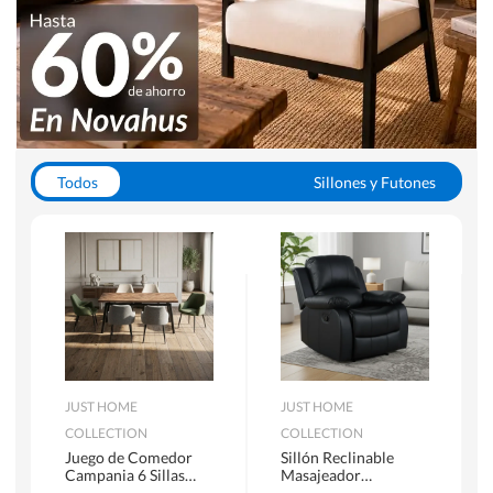
Todos
Sillones y Futones
Juegos de Comedor
Lamparas
Closets
Escritorios y Sillas PC
Racks y Muebles TV
Alfombras
JUST HOME
JUST HOME
COLLECTION
COLLECTION
Juego de Comedor
Sillón Reclinable
Campania 6 Sillas
Masajeador
Mesa Rectangular
Calentador 1 cuerpo