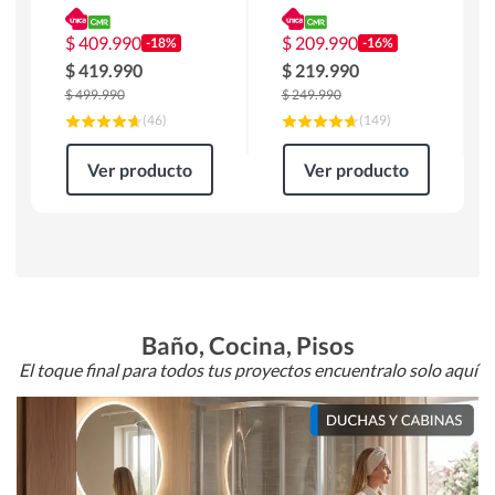
180 x 90 x 76 cm
Atlanta 91x101x94
Café
cm Negro
$
409.990
$
209.990
-18%
-16%
$
419.990
$
219.990
$
499.990
$
249.990
(
46
)
(
149
)
Ver producto
Ver producto
Baño, Cocina, Pisos
El toque final para todos tus proyectos encuentralo solo aquí