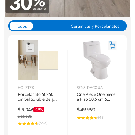
Todos
Ceramicas y Porcelanatos
Calefont y Termos
Pisos Vinilicos
WC y Sanitarios
Pisos Flotantes y Laminados
Pinturas
Duchas y Mamparas
HOLZTEK
SENSI DACQUA
Porcelanato 60x60
One Piece One piece
cm Sal Soluble Beige
a Piso 30,5 cm 6
1.44 m2
Litros Riva Blanco
$
9.346
$
49.990
-19%
$
11.506
(
46
)
(
234
)