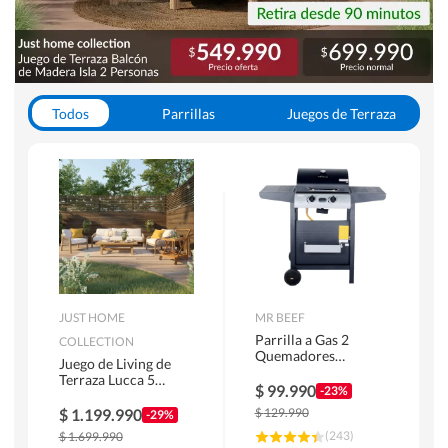
Todos
Parrillas
Juegos de Terraza
Toldos
JUST HOME
MR BEEF
Parrilla a Gas 2
COLLECTION
Quemadores
Juego de Living de
Bandejas Laterales
Terraza Lucca 5
$
99.990
-23%
Personas Natural
$
1.199.990
$
129.990
-29%
(
243
)
$
1.699.990