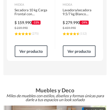
MIDEA
MIDEA
Secadora 10 kg Carga
Lavadora/secadora
Frontal con
9.5/7 kg Blanco
Evacuación Blanco
MLSF-095B/W
MD100A100/W2
$
159.990
$
279.990
-33%
-39%
$
239.990
$
459.990
(
275
)
(
112
)
Ver producto
Ver producto
Muebles y Deco
Miles de muebles con estilos, diseños y formas únicas para
darle a tus espacios un look soñado