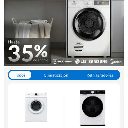
Todos
Climatizacion
Refrigeradores
Lavado y Secado
Cocinas
Aspiradoras
Hornos y Microondas
Otros