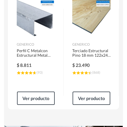
Herramientas Manuales
Sierras Circulares
GENERICO
GENERICO
Perfil C Metalcon
Terciado Estructural
Estructural Metal
Pino 18 mm 122x244
62x20x0.85 mm 6 m
cm
$
8.811
$
23.490
(
93
)
(
868
)
Ver producto
Ver producto