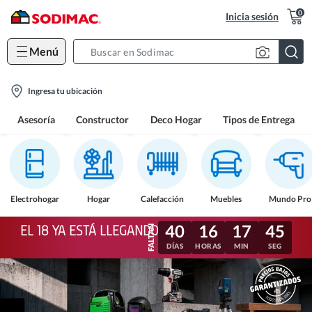
0
Inicia sesión
Menú
Search
Bar
location-
Ingresa tu ubicación
icon
Asesoría
Constructor
Deco Hogar
Tipos de Entrega
Electrohogar
Hogar
Calefacción
Muebles
Mundo Pro
40
16
17
43
EL 18 YA ESTÁ LLEGANDO
DÍAS
HORAS
MIN
SEG