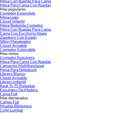
Mesa Con Ruedas Para Cama
Mesa Para Cama Con Ruedas
Encuentra una amplia variedad de productos de Mesas de Comedor en Sodimac.
Mas populares
Encuentra todo lo necesario para tus proyectos de renovación y decoración.
Comedor Extensible
¡Visítanos y haz tus ideas realidad!
Mesa Lego
Closet Infantil
Mesa Redonda Comedor
Mesa Con Ruedas Para Cama
Cama Con Escritorio Abajo
Zapatero Con Espejo
Sillon Masajeador
Closet Armable
Comedor Extensible
Mas vistos
Comedor Esquinero
Mesa Para Cama Con Ruedas
Camarote Multifuncional
Mesa Para Notebook
Librero Blanco
Closet Armable
Librero Infantil
Rack Tv 75 Pulgadas
Esquinero De Madera
Cama Full
Mas destacados
Camas Full
Mueble Biblioteca
Cojin Lumbar