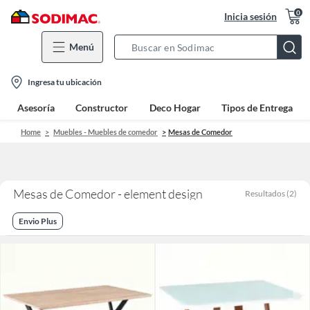
0
Inicia sesión
Menú
Search
Bar
location-
Ingresa tu ubicación
icon
Asesoría
Constructor
Deco Hogar
Tipos de Entrega
Home
Muebles - Muebles de comedor
Mesas de Comedor
Mesas de Comedor - element design
Resultados
(
2
)
Envio Plus