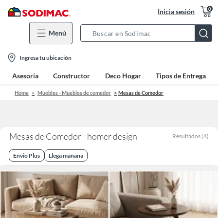
0
Inicia sesión
Menú
Search
Bar
location-
Ingresa tu ubicación
icon
Asesoría
Constructor
Deco Hogar
Tipos de Entrega
Home
Muebles - Muebles de comedor
Mesas de Comedor
Mesas de Comedor - homer design
Resultados
(
4
)
Envio Plus
Llega mañana