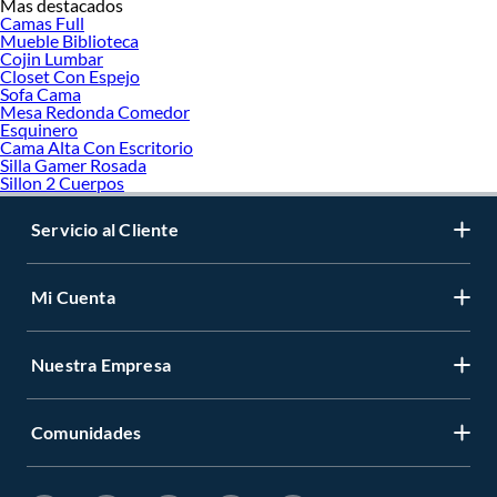
Mas destacados
Camas Full
Mueble Biblioteca
Cojin Lumbar
Closet Con Espejo
Sofa Cama
Mesa Redonda Comedor
Esquinero
Cama Alta Con Escritorio
Silla Gamer Rosada
Sillon 2 Cuerpos
Servicio al Cliente
Mi Cuenta
Nuestra Empresa
Comunidades