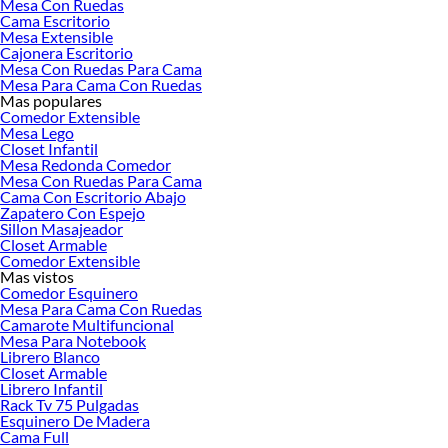
Mesa Con Ruedas
Cama Escritorio
Herramientas, materiales y accesorios de calidad para tus proyectos y
Mesa Extensible
renovación de espacios. ¡Visítanos y descubre todo lo que tenemos para
Cajonera Escritorio
ofrecerte!
Mesa Con Ruedas Para Cama
Mesa Para Cama Con Ruedas
Encuentra una amplia variedad de productos de Mesas de Comedor en Sodimac.
Mas populares
Encuentra todo lo necesario para tus proyectos de renovación y decoración.
Comedor Extensible
¡Visítanos y haz tus ideas realidad!
Mesa Lego
Closet Infantil
Mesa Redonda Comedor
Mesa Con Ruedas Para Cama
Cama Con Escritorio Abajo
Zapatero Con Espejo
Sillon Masajeador
Closet Armable
Comedor Extensible
Mas vistos
Comedor Esquinero
Mesa Para Cama Con Ruedas
Camarote Multifuncional
Mesa Para Notebook
Librero Blanco
Closet Armable
Librero Infantil
Rack Tv 75 Pulgadas
Esquinero De Madera
Cama Full