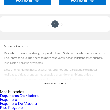
1
Mesas de Comedor
Descubre un amplio catálogo de productos en Sodimac para Mesas de Comedor.
Encuentra todo lo que necesitas para renovar tu hogar. ¡Visítanos y encuentra
inspiración para tus proyectos!
Desde herramientas hasta accesorios, estamos aquí para ayudarte a hacer
realidad tus ideas y renovar tus espacios, creando un ambiente único y
personalizado. Explora nuestra selección de herramientas, materiales y
Mostrar más
accesorios de calidad que te ayudarán a crear un espacio más tú.
Mas buscados
Desde remodelaciones hasta proyectos de decoración, estamos aquí para hacer
Esquineros De Madera
tus ideas realidad. ¡Visítanos y encuentra todo lo que tenemos para ofrecerte en
Esquinero
Mesas de Comedor!
Esquinero De Madera
Piso Plegable
Explora la variedad de productos de Mesas de Comedor en Sodimac