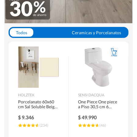
Todos
Ceramicas y Porcelanatos
Calefont y Termos
Pisos Vinilicos
WC y Sanitarios
Pisos Flotantes y Laminados
Pinturas
Duchas y Mamparas
HOLZTEK
SENSI DACQUA
Porcelanato 60x60
One Piece One piece
cm Sal Soluble Beige
a Piso 30,5 cm 6
1.44 m2
Litros Riva Blanco
$
9.346
$
49.990
(
234
)
(
46
)