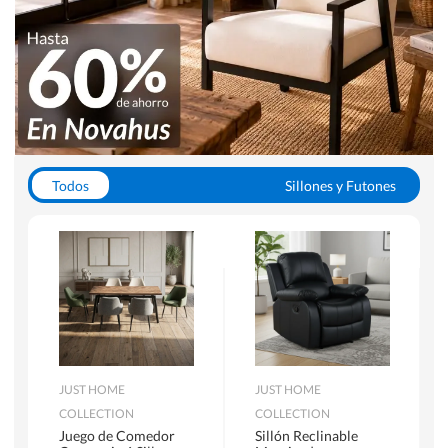
Todos
Sillones y Futones
Juegos de Comedor
Lamparas
Closets
Escritorios y Sillas PC
Racks y Muebles TV
Alfombras
JUST HOME
JUST HOME
COLLECTION
COLLECTION
Juego de Comedor
Sillón Reclinable