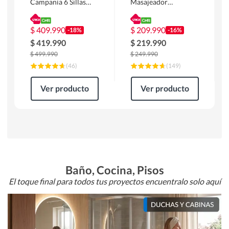
Campania 6 Sillas
Masajeador
Mesa Rectangular
Calentador 1 cuerpo
180 x 90 x 76 cm
Atlanta 91x101x94
Café
cm Negro
$
409.990
$
209.990
-18%
-16%
$
419.990
$
219.990
$
499.990
$
249.990
(
46
)
(
149
)
Ver producto
Ver producto
Baño, Cocina, Pisos
El toque final para todos tus proyectos encuentralo solo aquí