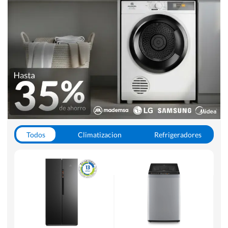
Todos
Climatizacion
Refrigeradores
Lavado y Secado
Cocinas
Aspiradoras
Hornos y Microondas
Otros