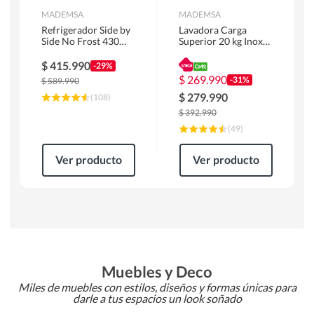
MADEMSA
MADEMSA
Refrigerador Side by
Lavadora Carga
Side No Frost 430
Superior 20 kg Inox
Litros Negro
MDWMT20S
MAS430B
$
415.990
-29%
$
269.990
-31%
$
589.990
$
279.990
(
108
)
$
392.990
(
49
)
Ver producto
Ver producto
Muebles y Deco
Miles de muebles con estilos, diseños y formas únicas para
darle a tus espacios un look soñado