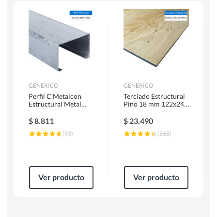
Escaleras
Soldadoras
Herramientas Manuales
Sierras Circulares
GENERICO
GENERICO
Perfil C Metalcon
Terciado Estructural
Estructural Metal
Pino 18 mm 122x244
62x20x0.85 mm 6 m
cm
$
8.811
$
23.490
(
93
)
(
868
)
Ver producto
Ver producto