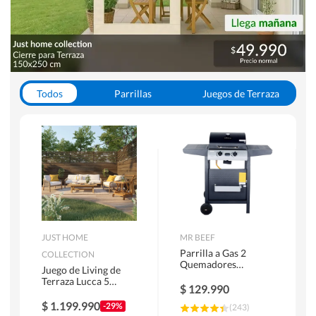
Todos
Parrillas
Juegos de Terraza
Toldos
JUST HOME
MR BEEF
Parrilla a Gas 2
COLLECTION
Quemadores
Juego de Living de
Bandejas Laterales
Terraza Lucca 5
$
129.990
Personas Natural
$
1.199.990
-29%
(
243
)