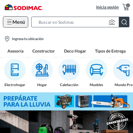
0
Inicia sesión
Menú
Search
Bar
location-
Ingresa tu ubicación
icon
Asesoría
Constructor
Deco Hogar
Tipos de Entrega
Electrohogar
Hogar
Calefacción
Muebles
Mundo Pro